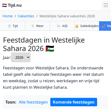
🇳🇱 Tijd.nu
Home
Vakanties
Westelijke Sahara vakanties 2026
⏱️
Tijd
🌦️
Weer
🌬️
AQI
🕌
Gebedstijden
🎉
Va
Feestdagen in Westelijke
Sahara 2026 🇪🇭
Jaar:
Feestdagen voor Westelijke Sahara. De onderstaande
tabel geeft alle nationale feestdagen weer met datum
en weekdag, zodat u reizen, werkdagen en vrije tijd
kunt plannen in Westelijke Sahara.
Toon:
Alle feestdagen
Komende feestdagen