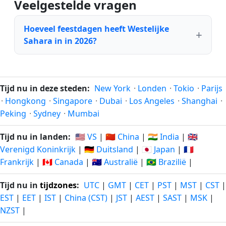
Veelgestelde vragen
Hoeveel feestdagen heeft Westelijke
Sahara in in 2026?
Tijd nu in deze steden:
New York
·
Londen
·
Tokio
·
Parijs
·
Hongkong
·
Singapore
·
Dubai
·
Los Angeles
·
Shanghai
·
Peking
·
Sydney
·
Mumbai
Tijd nu in landen:
🇺🇸 VS
|
🇨🇳 China
|
🇮🇳 India
|
🇬🇧
Verenigd Koninkrijk
|
🇩🇪 Duitsland
|
🇯🇵 Japan
|
🇫🇷
Frankrijk
|
🇨🇦 Canada
|
🇦🇺 Australië
|
🇧🇷 Brazilië
|
Tijd nu in
tijdzones
:
UTC
|
GMT
|
CET
|
PST
|
MST
|
CST
|
EST
|
EET
|
IST
|
China (CST)
|
JST
|
AEST
|
SAST
|
MSK
|
NZST
|