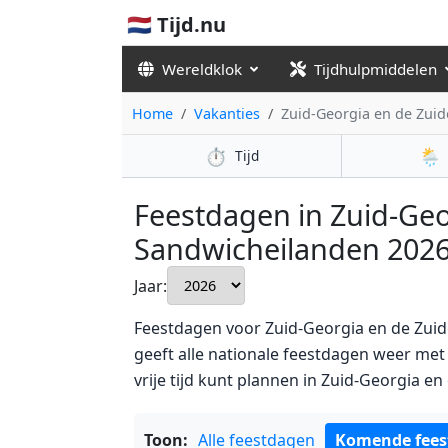
🇳🇱 Tijd.nu
Wereldklok
Tijdhulpmiddelen
Home
Vakanties
Zuid-Georgia en de Zuid
⏱️
🌦️
Tijd
Feestdagen in Zuid-Geor
Sandwicheilanden 2026 
Jaar:
Feestdagen voor Zuid-Georgia en de Zuid
geeft alle nationale feestdagen weer me
vrije tijd kunt plannen in Zuid-Georgia e
Toon:
Alle feestdagen
Komende fees