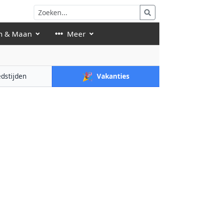
n & Maan
Meer
🎉
dstijden
Vakanties