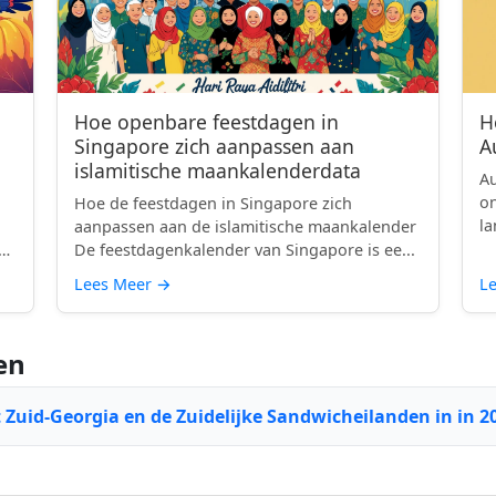
Hoe openbare feestdagen in
H
Singapore zich aanpassen aan
A
islamitische maankalenderdata
Au
on
Hoe de feestdagen in Singapore zich
la
aanpassen aan de islamitische maankalender
e
De feestdagenkalender van Singapore is ee...
Lees Meer
→
L
en
 Zuid-Georgia en de Zuidelijke Sandwicheilanden in in 2