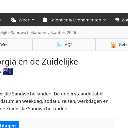
Weer
Kalender & Evenementen
Zo
elijke Sandwicheilanden vakanties 2026
🌬️
🕌
Weer
AQI
Gebe
gia en de Zuidelijke
🇬🇸
elijke Sandwicheilanden. De onderstaande tabel
t datum en weekdag, zodat u reizen, werkdagen en
n de Zuidelijke Sandwicheilanden.
tdagen