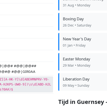
31 Aug
• Monday
Boxing Day
26 Dec
• Saturday
New Year's Day
01 Jan
• Friday
Easter Monday
29 Mar
• Monday
@|@@# #@@|@@##
@#@ #@@|GIR0AA
Liberation Day
Z][A-HK-Y]\d[ABEHMNPRV-Y0-
A-HJKPS-UW0-9])\s\d[ABD-HJL
09 May
• Sunday
s?0AA)$
Tijd in Guernsey