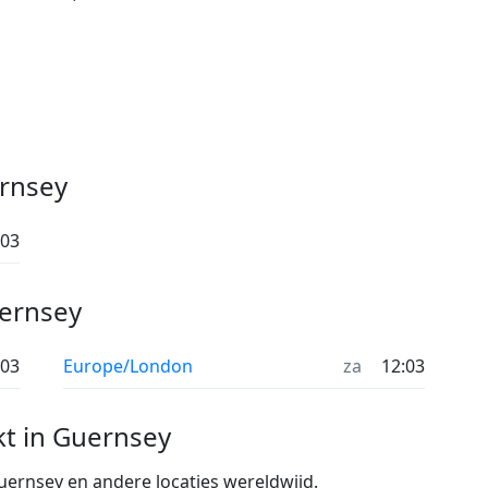
ernsey
:03
uernsey
:03
Europe/London
za
12:03
kt in Guernsey
Guernsey en andere locaties wereldwijd.