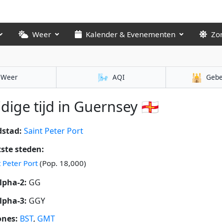
Weer
Kalender & Evenementen
Zo
🌬️
🕌
Weer
AQI
Gebe
dige tijd in Guernsey 🇬🇬
stad:
Saint Peter Port
ste steden:
t Peter Port
(Pop. 18,000)
lpha-2:
GG
lpha-3:
GGY
ones:
BST
,
GMT