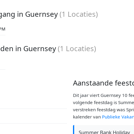
gang in Guernsey
(
1
Locaties)
 PM
den in Guernsey
(
1
Locaties)
Aanstaande feest
Dit jaar viert Guernsey 10 
volgende feestdag is Summer
verstreken feestdag was Spr
kalender van
Publieke Vakan
Summer Bank Holiday