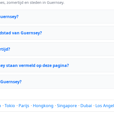
nes, zomertijd en steden in Guernsey.
Guernsey?
ofdstad van Guernsey?
tijd?
sey staan vermeld op deze pagina?
r Guernsey?
n
·
Tokio
·
Parijs
·
Hongkong
·
Singapore
·
Dubai
·
Los Ange