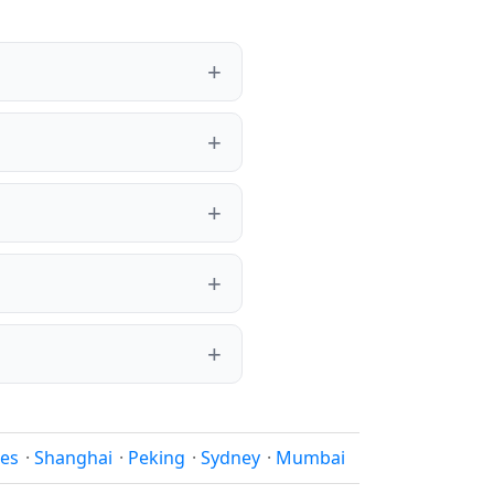
les
·
Shanghai
·
Peking
·
Sydney
·
Mumbai