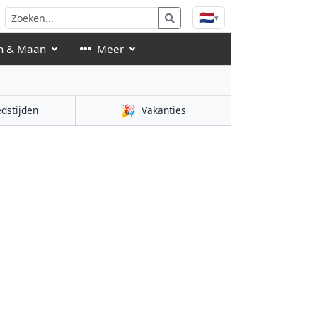
🇳🇱
▾
n & Maan
Meer
🎉
dstijden
Vakanties