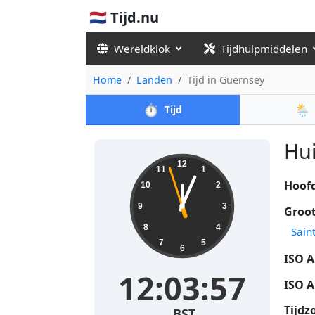
🇳🇱 Tijd.nu
Wereldklok
Tijdhulpmiddelen
Home
Landen
Tijd in Guernsey
⏱️
🌦️
Tijd
Hui
12
11
1
Hoofd
10
2
9
3
Groot
8
4
Sain
7
5
6
ISO A
12:03:57
ISO A
Tijdz
BST