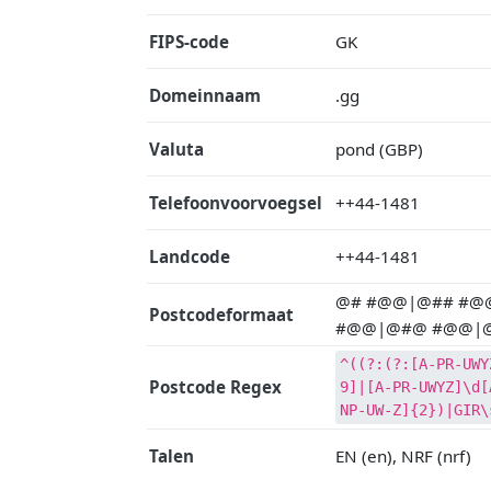
FIPS-code
GK
Domeinnaam
.gg
Valuta
pond (GBP)
Telefoonvoorvoegsel
++44-1481
Landcode
++44-1481
@# #@@|@## #@
Postcodeformaat
#@@|@#@ #@@|@
^((?:(?:[A-PR-UWY
Postcode Regex
9]|[A-PR-UWYZ]\d[
NP-UW-Z]{2})|GIR\
Talen
EN (en), NRF (nrf)