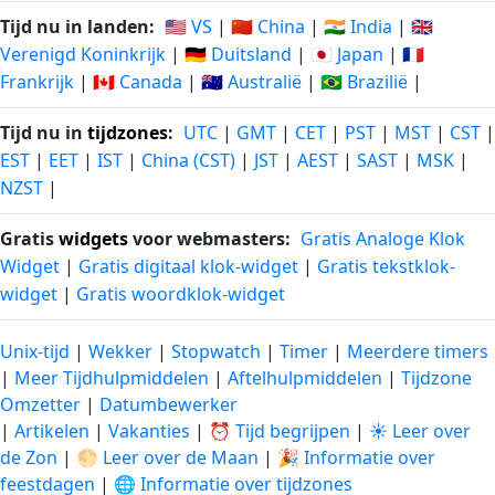
Tijd nu in landen:
🇺🇸 VS
|
🇨🇳 China
|
🇮🇳 India
|
🇬🇧
Verenigd Koninkrijk
|
🇩🇪 Duitsland
|
🇯🇵 Japan
|
🇫🇷
Frankrijk
|
🇨🇦 Canada
|
🇦🇺 Australië
|
🇧🇷 Brazilië
|
Tijd nu in
tijdzones
:
UTC
|
GMT
|
CET
|
PST
|
MST
|
CST
|
EST
|
EET
|
IST
|
China (CST)
|
JST
|
AEST
|
SAST
|
MSK
|
NZST
|
Gratis
widgets
voor webmasters:
Gratis Analoge Klok
Widget
|
Gratis digitaal klok-widget
|
Gratis tekstklok-
widget
|
Gratis woordklok-widget
Unix-tijd
|
Wekker
|
Stopwatch
|
Timer
|
Meerdere timers
|
Meer Tijdhulpmiddelen
|
Aftelhulpmiddelen
|
Tijdzone
Omzetter
|
Datumbewerker
|
Artikelen
|
Vakanties
|
⏰ Tijd begrijpen
|
☀️ Leer over
de Zon
|
🌕 Leer over de Maan
|
🎉 Informatie over
feestdagen
|
🌐 Informatie over tijdzones