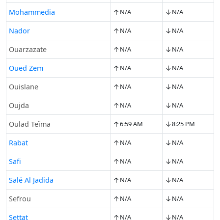
↑
↓
Mohammedia
N/A
N/A
↑
↓
Nador
N/A
N/A
↑
↓
Ouarzazate
N/A
N/A
↑
↓
Oued Zem
N/A
N/A
↑
↓
Ouislane
N/A
N/A
↑
↓
Oujda
N/A
N/A
↑
↓
Oulad Teïma
6:59 AM
8:25 PM
↑
↓
Rabat
N/A
N/A
↑
↓
Safi
N/A
N/A
↑
↓
Salé Al Jadida
N/A
N/A
↑
↓
Sefrou
N/A
N/A
↑
↓
Settat
N/A
N/A