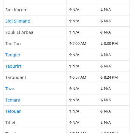
↑
↓
Sidi Kacem
N/A
N/A
↑
↓
Sidi Slimane
N/A
N/A
↑
↓
Souk El Arbaa
N/A
N/A
↑
↓
Tan-Tan
7:09 AM
8:30 PM
↑
↓
Tangier
N/A
N/A
↑
↓
Taourirt
N/A
N/A
↑
↓
Taroudant
6:57 AM
8:24 PM
↑
↓
Taza
N/A
N/A
↑
↓
Temara
N/A
N/A
↑
↓
Tétouan
N/A
N/A
↑
↓
Tiflet
N/A
N/A