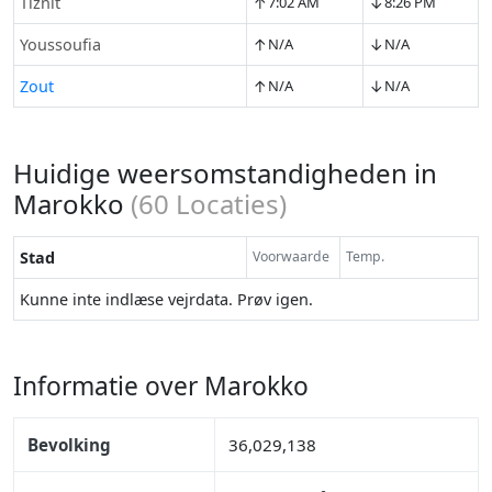
↑
↓
Tiznit
7:02 AM
8:26 PM
↑
↓
Youssoufia
N/A
N/A
↑
↓
Zout
N/A
N/A
Huidige weersomstandigheden in
Marokko
(
60
Locaties)
Stad
Voorwaarde
Temp.
Kunne inte indlæse vejrdata. Prøv igen.
Informatie over Marokko
Bevolking
36,029,138