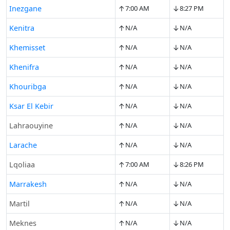
↑
↓
Inezgane
7:00 AM
8:27 PM
↑
↓
Kenitra
N/A
N/A
↑
↓
Khemisset
N/A
N/A
↑
↓
Khenifra
N/A
N/A
↑
↓
Khouribga
N/A
N/A
↑
↓
Ksar El Kebir
N/A
N/A
↑
↓
Lahraouyine
N/A
N/A
↑
↓
Larache
N/A
N/A
↑
↓
Lqoliaa
7:00 AM
8:26 PM
↑
↓
Marrakesh
N/A
N/A
↑
↓
Martil
N/A
N/A
↑
↓
Meknes
N/A
N/A