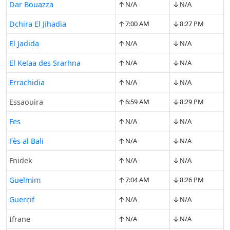
↑
↓
Dar Bouazza
N/A
N/A
↑
↓
Dchira El Jihadia
7:00 AM
8:27 PM
↑
↓
El Jadida
N/A
N/A
↑
↓
El Kelaa des Srarhna
N/A
N/A
↑
↓
Errachidia
N/A
N/A
↑
↓
Essaouira
6:59 AM
8:29 PM
↑
↓
Fes
N/A
N/A
↑
↓
Fès al Bali
N/A
N/A
↑
↓
Fnidek
N/A
N/A
↑
↓
Guelmim
7:04 AM
8:26 PM
↑
↓
Guercif
N/A
N/A
↑
↓
Ifrane
N/A
N/A