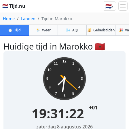
🇳🇱
🇳🇱 Tijd.nu
▾
Home
Landen
Tijd in Marokko
⏱️
Tijd
🌦️
Weer
🌬️
AQI
🕌
Gebedstijden
🎉
Va
Huidige tijd in Marokko 🇲🇦
12
11
1
10
2
9
3
8
4
7
5
6
+01
19:31:23
zaterdag 8 augustus 2026