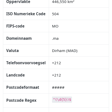
Oppervlakte
446,550 km²
ISO Numerieke Code
504
FIPS-code
MO
Domeinnaam
.ma
Valuta
Dirham (MAD)
Telefoonvoorvoegsel
+212
Landcode
+212
Postcodeformaat
#####
^(\d{5})$
Postcode Regex