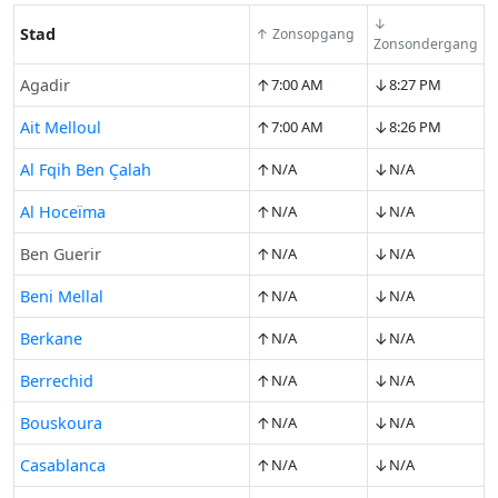
↓
Stad
↑ Zonsopgang
Zonsondergang
↑
↓
Agadir
7:00 AM
8:27 PM
↑
↓
Ait Melloul
7:00 AM
8:26 PM
↑
↓
Al Fqih Ben Çalah
N/A
N/A
↑
↓
Al Hoceïma
N/A
N/A
↑
↓
Ben Guerir
N/A
N/A
↑
↓
Beni Mellal
N/A
N/A
↑
↓
Berkane
N/A
N/A
↑
↓
Berrechid
N/A
N/A
↑
↓
Bouskoura
N/A
N/A
↑
↓
Casablanca
N/A
N/A