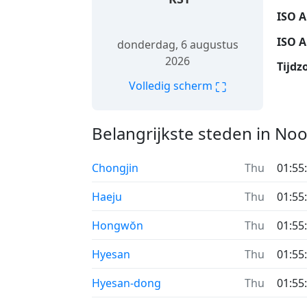
ISO A
ISO A
vrijdag 7 augustus 2026
Tijdz
⛶
Volledig scherm
Belangrijkste steden in No
Chongjin
vr
16
Haeju
vr
16
Hongwŏn
vr
16
Hyesan
vr
16
Hyesan-dong
vr
16