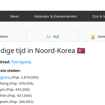
Weer
Kalender & Evenementen
Zo
🌬️
🕌
Weer
AQI
Gebe
dige tijd in Noord-Korea 🇰🇵
stad:
Pyongyang
ste steden:
ngyang
(Pop. 2,870,000)
ŭng (Pop. 559,056)
’o (Pop. 455,000)
h’ŏn (Pop. 437,000)
nam (Pop. 346,082)