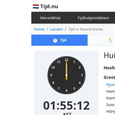
🇳🇱 Tijd.nu
Wereldklok
Tijdhulpmiddelen
Home
Landen
Tijd in Noord-Korea
⏱️
🌦️
Tijd
Hui
12
11
1
Hoofd
10
2
9
3
Groot
8
4
Pyo
7
5
Hamh
6
Namp
16:10:33
Sunc
Hŭng
KST