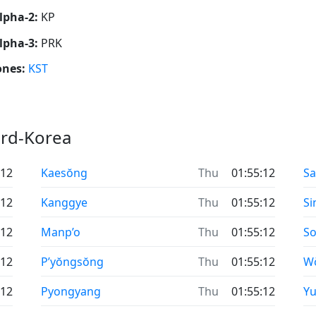
lpha-2:
KP
lpha-3:
PRK
ones:
KST
ord-Korea
:10
Kaesŏng
vr
16:10
Sa
:10
Kanggye
vr
16:10
Si
:10
Manp’o
vr
16:10
So
:10
P’yŏngsŏng
vr
16:10
W
:10
Pyongyang
vr
16:10
Yu