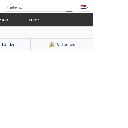
🇳🇱
▾
n & Maan
Meer
🎉
dstijden
Vakanties