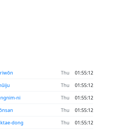
riwŏn
vr
16:10
nŭiju
vr
16:10
ngnim-ni
vr
16:10
ŏnsan
vr
16:10
ktae-dong
vr
16:10