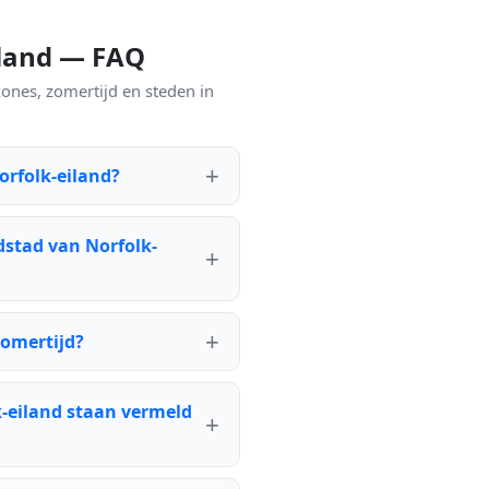
eiland — FAQ
zones, zomertijd en steden in
orfolk-eiland?
fdstad van Norfolk-
zomertijd?
k-eiland staan vermeld