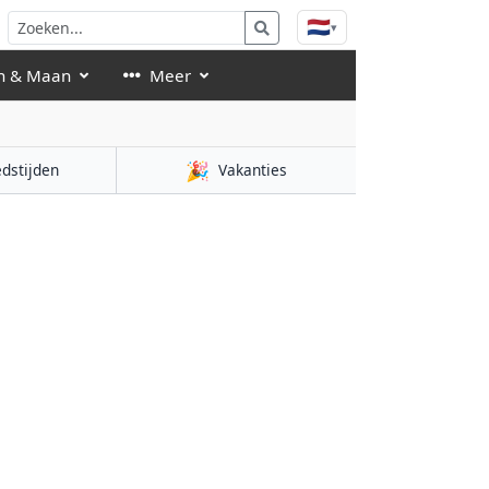
🇳🇱
▾
n & Maan
Meer
🎉
dstijden
Vakanties