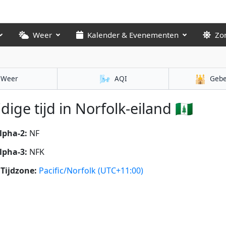
Weer
Kalender & Evenementen
Zo
🌬️
🕌
Weer
AQI
Gebe
dige tijd in Norfolk-eiland 🇳🇫
lpha-2:
NF
lpha-3:
NFK
Tijdzone:
Pacific/Norfolk
(UTC+11:00)