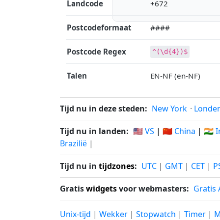
Landcode
+672
Postcodeformaat
####
Postcode Regex
^(\d{4})$
Talen
EN-NF (en-NF)
Tijd nu in deze steden:
New York
·
Londe
Tijd nu in landen:
🇺🇸 VS
|
🇨🇳 China
|
🇮🇳 
Brazilië
|
Tijd nu in
tijdzones
:
UTC
|
GMT
|
CET
|
P
Gratis
widgets
voor webmasters:
Gratis
Unix-tijd
|
Wekker
|
Stopwatch
|
Timer
|
M