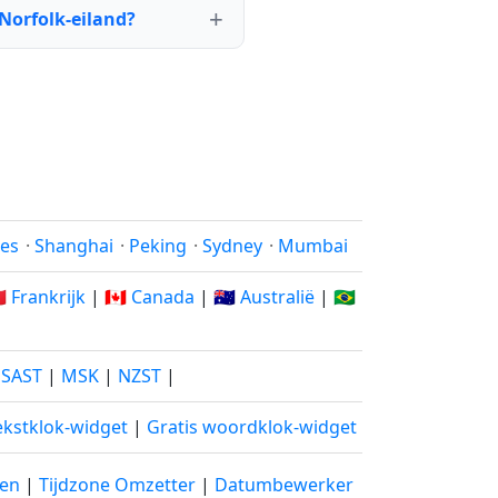
 Norfolk-eiland?
les
·
Shanghai
·
Peking
·
Sydney
·
Mumbai
🇷 Frankrijk
|
🇨🇦 Canada
|
🇦🇺 Australië
|
🇧🇷
|
SAST
|
MSK
|
NZST
|
ekstklok-widget
|
Gratis woordklok-widget
len
|
Tijdzone Omzetter
|
Datumbewerker