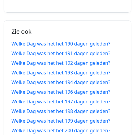
dagen
dagen
2026
2027
geleden
vanaf-nu
185
185
05-02-
10-02-
dagen
dagen
Zie ook
2026
2027
geleden
vanaf-nu
Welke Dag was het het 190 dagen geleden?
186
186
04-02-
11-02-
Welke Dag was het het 191 dagen geleden?
dagen
dagen
2026
2027
Welke Dag was het het 192 dagen geleden?
geleden
vanaf-nu
Welke Dag was het het 193 dagen geleden?
187
187
03-02-
12-02-
Welke Dag was het het 194 dagen geleden?
dagen
dagen
2026
2027
geleden
vanaf-nu
Welke Dag was het het 196 dagen geleden?
Welke Dag was het het 197 dagen geleden?
188
188
02-02-
13-02-
Welke Dag was het het 198 dagen geleden?
dagen
dagen
2026
2027
geleden
vanaf-nu
Welke Dag was het het 199 dagen geleden?
Welke Dag was het het 200 dagen geleden?
189
189