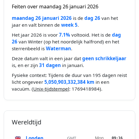
Feiten over maandag 26 januari 2026
maandag 26 januari 2026
is de
dag 26
van het
jaar en valt binnen de
week 5
.
Het jaar 2026 is voor
7.1%
voltooid. Het is de
dag
26
van Winter (op het noordelijk halfrond) en het
sterrenbeeld is
Waterman
.
Deze datum valt in een jaar dat
geen schrikkeljaar
is, en er zijn
31 dagen
in januari.
Fysieke context: Tijdens de duur van 195 dagen reist
licht ongeveer
5,050,903,332,384 km
in een
vacuüm. (
Unix-tijdstempel
: 1769418984).
Wereldtijd
🇬🇧
Londen
Mon
GMT
09:16