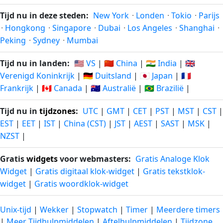
194
194
27-01-
19-02-
dagen
dagen
Tijd nu in deze steden:
New York
·
Londen
·
Tokio
·
Parijs
2026
2027
geleden
vanaf-nu
·
Hongkong
·
Singapore
·
Dubai
·
Los Angeles
·
Shanghai
·
Peking
·
Sydney
·
Mumbai
195
195
26-01-
20-02-
dagen
dagen
Tijd nu in landen:
🇺🇸 VS
|
🇨🇳 China
|
🇮🇳 India
|
🇬🇧
2026
2027
geleden
vanaf-nu
Verenigd Koninkrijk
|
🇩🇪 Duitsland
|
🇯🇵 Japan
|
🇫🇷
Frankrijk
|
🇨🇦 Canada
|
🇦🇺 Australië
|
🇧🇷 Brazilië
|
196
196
25-01-
21-02-
dagen
dagen
2026
2027
Tijd nu in
tijdzones
:
UTC
|
GMT
|
CET
|
PST
|
MST
|
CST
|
geleden
vanaf-nu
EST
|
EET
|
IST
|
China (CST)
|
JST
|
AEST
|
SAST
|
MSK
|
NZST
|
197
197
24-01-
22-02-
dagen
dagen
2026
2027
Gratis
widgets
voor webmasters:
Gratis Analoge Klok
geleden
vanaf-nu
Widget
|
Gratis digitaal klok-widget
|
Gratis tekstklok-
widget
|
Gratis woordklok-widget
198
198
23-01-
23-02-
dagen
dagen
2026
2027
geleden
vanaf-nu
Unix-tijd
|
Wekker
|
Stopwatch
|
Timer
|
Meerdere timers
|
Meer Tijdhulpmiddelen
|
Aftelhulpmiddelen
|
Tijdzone