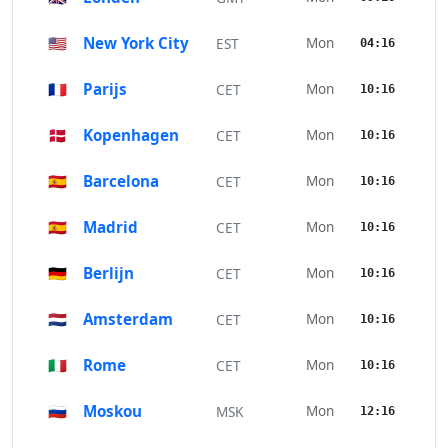
🇺🇸
New York City
Mon
EST
04:16
🇫🇷
Parijs
Mon
CET
10:16
🇩🇰
Kopenhagen
Mon
CET
10:16
🇪🇸
Barcelona
Mon
CET
10:16
🇪🇸
Madrid
Mon
CET
10:16
🇩🇪
Berlijn
Mon
CET
10:16
🇳🇱
Amsterdam
Mon
CET
10:16
🇮🇹
Rome
Mon
CET
10:16
🇷🇺
Moskou
Mon
MSK
12:16