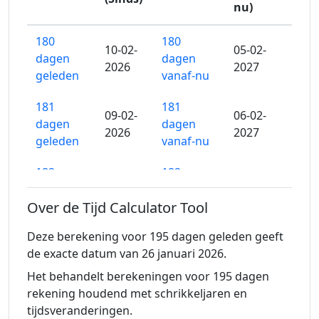
nu)
180
180
10-02-
05-02-
dagen
dagen
2026
2027
geleden
vanaf-nu
181
181
09-02-
06-02-
dagen
dagen
2026
2027
geleden
vanaf-nu
182
182
08-02-
07-02-
dagen
dagen
2026
2027
Over de Tijd Calculator Tool
geleden
vanaf-nu
Deze berekening voor 195 dagen geleden geeft
183
183
07-02-
08-02-
de exacte datum van 26 januari 2026.
dagen
dagen
2026
2027
geleden
vanaf-nu
Het behandelt berekeningen voor 195 dagen
rekening houdend met schrikkeljaren en
184
184
tijdsveranderingen.
06-02-
09-02-