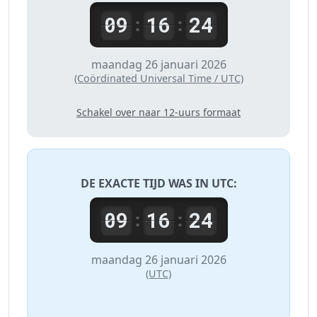
09
16
24
:
:
maandag 26 januari 2026
(Coördinated Universal Time / UTC)
Schakel over naar 12-uurs formaat
DE EXACTE TIJD WAS IN
UTC
:
09
16
24
:
:
maandag 26 januari 2026
(UTC)