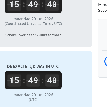
15
49
40
:
:
Minu
Sec
maandag 29 juni 2026
(Coördinated Universal Time / UTC)
Schakel over naar 12-uurs formaat
DE EXACTE TIJD WAS IN
UTC
:
15
49
40
:
:
maandag 29 juni 2026
(UTC)