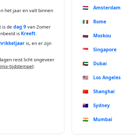
🇳🇱
Amsterdam
n het jaar en valt binnen
🇮🇹
Rome
t is de
dag 9
van Zomer
enbeeld is
Kreeft
.
🇷🇺
Moskou
hrikkeljaar
is, en er zijn
🇸🇬
Singapore
dagen reist licht ongeveer
🇦🇪
Dubai
Unix-tijdstempel
:
🇺🇸
Los Angeles
🇨🇳
Shanghai
🇦🇺
Sydney
🇮🇳
Mumbai