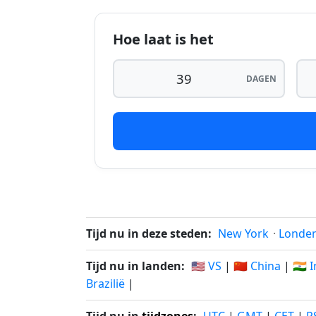
41 dagen geleden
2
Hoe laat is het
42 dagen geleden
2
43 dagen geleden
2
DAGEN
44 dagen geleden
2
45 dagen geleden
2
46 dagen geleden
2
47 dagen geleden
2
48 dagen geleden
2
Tijd nu in deze steden:
New York
·
Londe
49 dagen geleden
1
Tijd nu in landen:
🇺🇸 VS
|
🇨🇳 China
|
🇮🇳 
Brazilië
|
50 dagen geleden
1