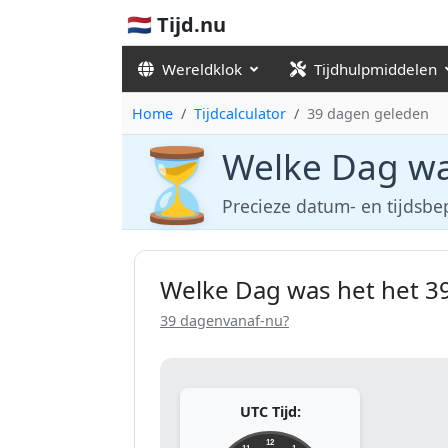
🇳🇱 Tijd.nu
Wereldklok
Tijdhulpmiddelen
Home
Tijdcalculator
39 dagen geleden
⏳
Welke Dag wa
Precieze datum- en tijdsbe
Welke Dag was het het 3
39 dagenvanaf-nu?
UTC Tijd:
12