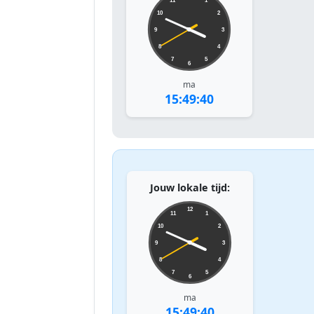
11
1
10
2
9
3
8
4
7
5
6
ma
15:49:40
Jouw lokale tijd:
12
11
1
10
2
9
3
8
4
7
5
6
ma
15:49:40