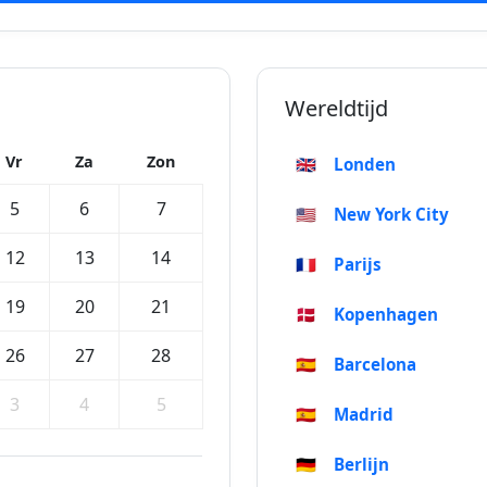
Wereldtijd
Vr
Za
Zon
🇬🇧
Londen
5
6
7
🇺🇸
New York City
12
13
14
🇫🇷
Parijs
19
20
21
🇩🇰
Kopenhagen
26
27
28
🇪🇸
Barcelona
3
4
5
🇪🇸
Madrid
🇩🇪
Berlijn