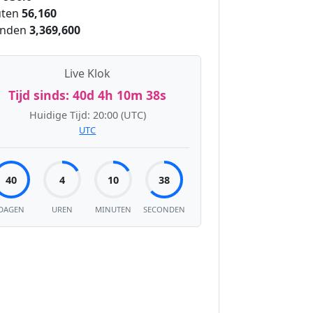
ten
56,160
onden
3,369,600
Live Klok
Tijd sinds:
40d 4h 10m 39s
Huidige Tijd:
20:00
(UTC)
UTC
40
4
10
39
DAGEN
UREN
MINUTEN
SECONDEN