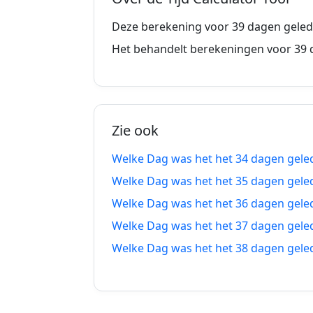
31 dagen geleden
0
Deze berekening voor 39 dagen gelede
32 dagen geleden
0
Het behandelt berekeningen voor 39 
33 dagen geleden
0
34 dagen geleden
0
Zie ook
35 dagen geleden
0
Welke Dag was het het 34 dagen gele
36 dagen geleden
0
Welke Dag was het het 35 dagen gele
37 dagen geleden
0
Welke Dag was het het 36 dagen gele
Welke Dag was het het 37 dagen gele
38 dagen geleden
3
Welke Dag was het het 38 dagen gele
39 dagen geleden
2
40 dagen geleden
2