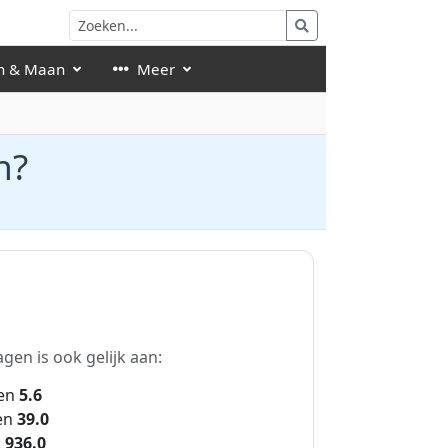
n & Maan
Meer
n?
gen is ook gelijk aan:
en
5.6
en
39.0
n
936.0