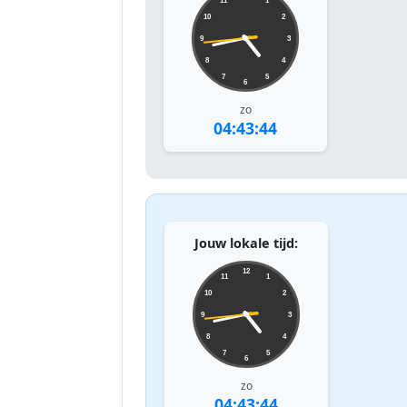
11
1
10
2
9
3
8
4
7
5
6
zo
04:43:44
Jouw lokale tijd:
12
11
1
10
2
9
3
8
4
7
5
6
zo
04:43:44