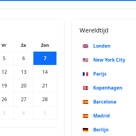
Wereldtijd
Vr
Za
Zon
🇬🇧
Londen
5
6
7
🇺🇸
New York City
12
13
14
🇫🇷
Parijs
19
20
21
🇩🇰
Kopenhagen
26
27
28
🇪🇸
Barcelona
3
4
5
🇪🇸
Madrid
🇩🇪
Berlijn