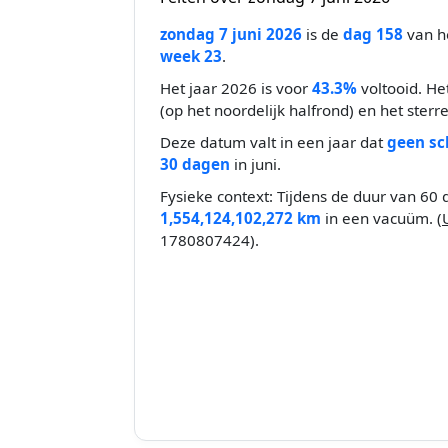
zondag 7 juni 2026
is de
dag 158
van he
week 23
.
Het jaar 2026 is voor
43.3%
voltooid. He
(op het noordelijk halfrond) en het sterr
Deze datum valt in een jaar dat
geen sc
30 dagen
in juni.
Fysieke context: Tijdens de duur van 60 
1,554,124,102,272 km
in een vacuüm. (
1780807424).