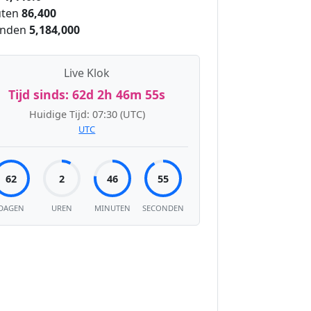
ten
86,400
onden
5,184,000
Live Klok
Tijd sinds:
62d 2h 46m 56s
Huidige Tijd:
07:30
(UTC)
UTC
62
2
46
56
DAGEN
UREN
MINUTEN
SECONDEN