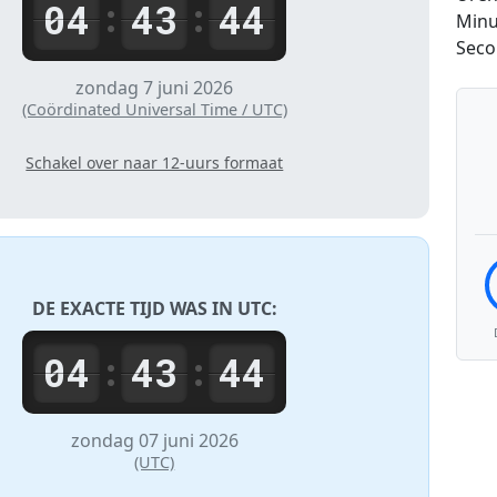
04
43
44
:
:
Minu
Sec
zondag 7 juni 2026
(Coördinated Universal Time / UTC)
Schakel over naar 12-uurs formaat
DE EXACTE TIJD WAS IN
UTC
:
04
43
44
:
:
zondag 07 juni 2026
(UTC)