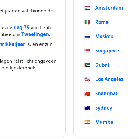
🇳🇱
Amsterdam
t jaar en valt binnen de
🇮🇹
Rome
t is de
dag 79
van Lente
enbeeld is
Tweelingen
.
🇷🇺
Moskou
hrikkeljaar
is, en er zijn
🇸🇬
Singapore
dagen reist licht ongeveer
🇦🇪
Dubai
Unix-tijdstempel
:
🇺🇸
Los Angeles
🇨🇳
Shanghai
🇦🇺
Sydney
🇮🇳
Mumbai