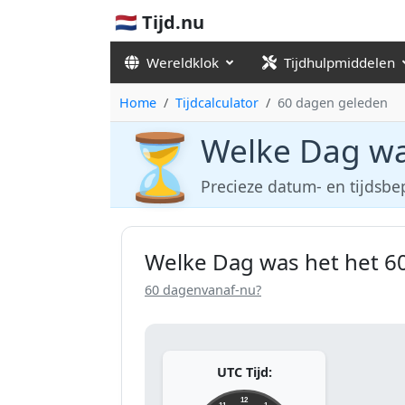
🇳🇱 Tijd.nu
Wereldklok
Tijdhulpmiddelen
Home
Tijdcalculator
60 dagen geleden
⏳
Welke Dag wa
Precieze datum- en tijdsbe
Welke Dag was het het 6
60 dagenvanaf-nu?
UTC Tijd:
12