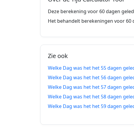
52 dagen geleden
1
Deze berekening voor 60 dagen gelede
53 dagen geleden
1
Het behandelt berekeningen voor 60 
54 dagen geleden
1
55 dagen geleden
1
Zie ook
56 dagen geleden
1
Welke Dag was het het 55 dagen gele
57 dagen geleden
1
Welke Dag was het het 56 dagen gele
58 dagen geleden
0
Welke Dag was het het 57 dagen gele
Welke Dag was het het 58 dagen gele
59 dagen geleden
0
Welke Dag was het het 59 dagen gele
60 dagen geleden
0
61 dagen geleden
0