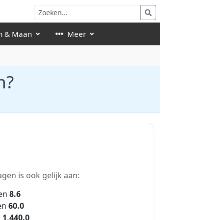
n & Maan
Meer
n?
gen is ook gelijk aan:
en
8.6
en
60.0
n
1,440.0