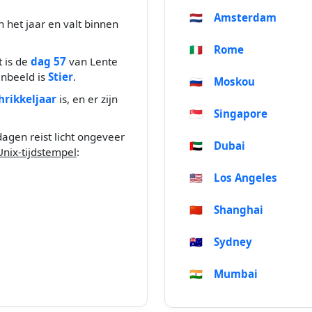
🇳🇱
Amsterdam
 het jaar en valt binnen
🇮🇹
Rome
t is de
dag 57
van Lente
enbeeld is
Stier
.
🇷🇺
Moskou
hrikkeljaar
is, en er zijn
🇸🇬
Singapore
dagen reist licht ongeveer
🇦🇪
Dubai
Unix-tijdstempel
:
🇺🇸
Los Angeles
🇨🇳
Shanghai
🇦🇺
Sydney
🇮🇳
Mumbai