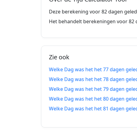
74 dagen geleden
2
Deze berekening voor 82 dagen geled
75 dagen geleden
2
Het behandelt berekeningen voor 82 
76 dagen geleden
2
77 dagen geleden
2
Zie ook
78 dagen geleden
2
Welke Dag was het het 77 dagen gele
79 dagen geleden
1
Welke Dag was het het 78 dagen gele
80 dagen geleden
1
Welke Dag was het het 79 dagen gele
Welke Dag was het het 80 dagen gele
81 dagen geleden
1
Welke Dag was het het 81 dagen gele
82 dagen geleden
1
83 dagen geleden
1