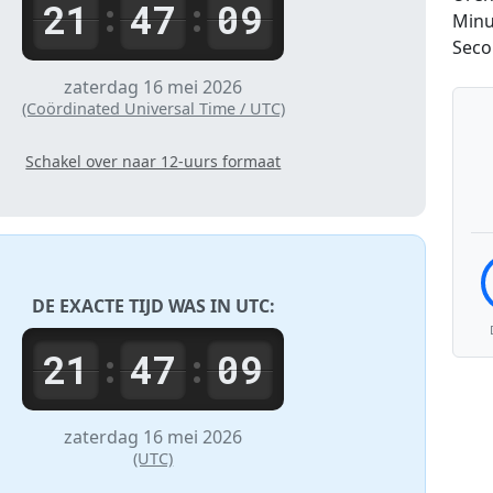
21
47
09
:
:
Minu
Sec
zaterdag 16 mei 2026
(Coördinated Universal Time / UTC)
Schakel over naar 12-uurs formaat
DE EXACTE TIJD WAS IN
UTC
:
21
47
09
:
:
zaterdag 16 mei 2026
(UTC)