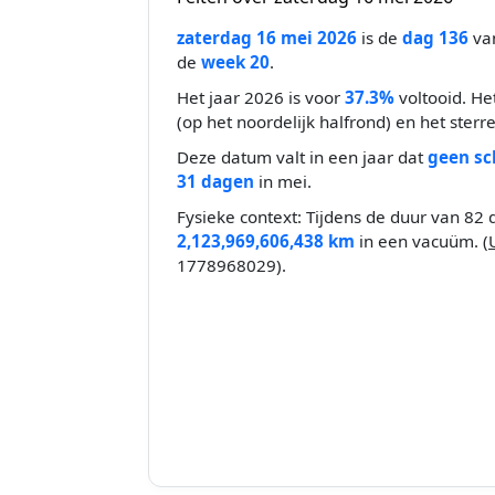
zaterdag 16 mei 2026
is de
dag 136
van
de
week 20
.
Het jaar 2026 is voor
37.3%
voltooid. He
(op het noordelijk halfrond) en het sterr
Deze datum valt in een jaar dat
geen sc
31 dagen
in mei.
Fysieke context: Tijdens de duur van 82 
2,123,969,606,438 km
in een vacuüm. (
1778968029).