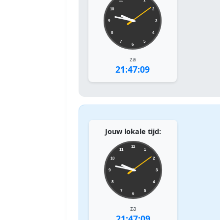
11
1
10
2
9
3
8
4
7
5
6
za
21:47:09
Jouw lokale tijd:
12
11
1
10
2
9
3
8
4
7
5
6
za
21:47:09