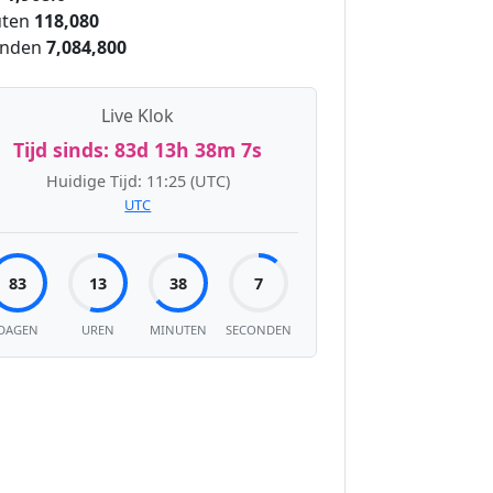
ten
118,080
onden
7,084,800
Live Klok
Tijd sinds:
83d 13h 38m 8s
Huidige Tijd:
11:25
(UTC)
UTC
83
13
38
8
DAGEN
UREN
MINUTEN
SECONDEN