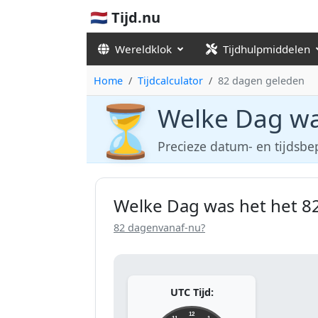
🇳🇱 Tijd.nu
Wereldklok
Tijdhulpmiddelen
Home
Tijdcalculator
82 dagen geleden
⏳
Welke Dag wa
Precieze datum- en tijdsbe
Welke Dag was het het 8
82 dagenvanaf-nu?
UTC Tijd:
12