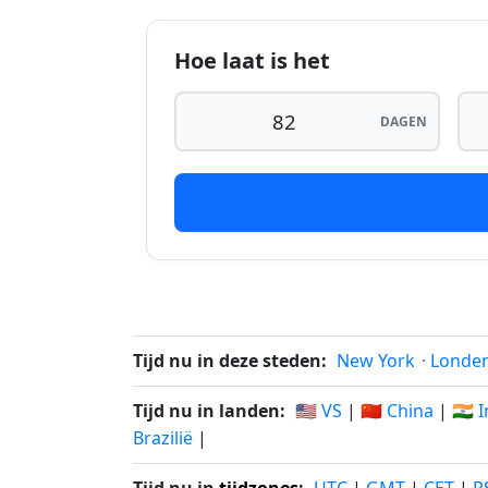
84 dagen geleden
1
Hoe laat is het
85 dagen geleden
1
86 dagen geleden
1
DAGEN
87 dagen geleden
1
88 dagen geleden
1
89 dagen geleden
0
90 dagen geleden
0
91 dagen geleden
0
Tijd nu in deze steden:
New York
·
Londe
92 dagen geleden
0
Tijd nu in landen:
🇺🇸 VS
|
🇨🇳 China
|
🇮🇳 
Brazilië
|
93 dagen geleden
0