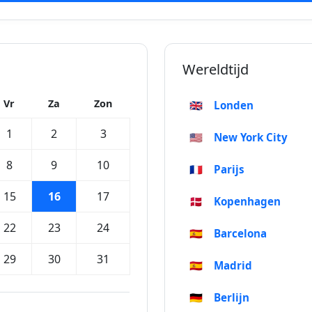
Wereldtijd
Vr
Za
Zon
🇬🇧
Londen
1
2
3
🇺🇸
New York City
8
9
10
🇫🇷
Parijs
15
16
17
🇩🇰
Kopenhagen
22
23
24
🇪🇸
Barcelona
29
30
31
🇪🇸
Madrid
🇩🇪
Berlijn