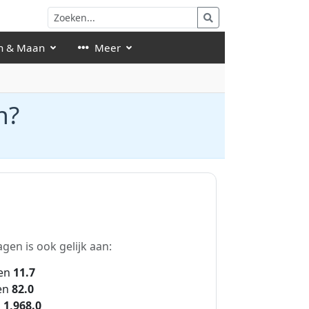
n & Maan
Meer
n?
gen is ook gelijk aan:
en
11.7
en
82.0
n
1,968.0