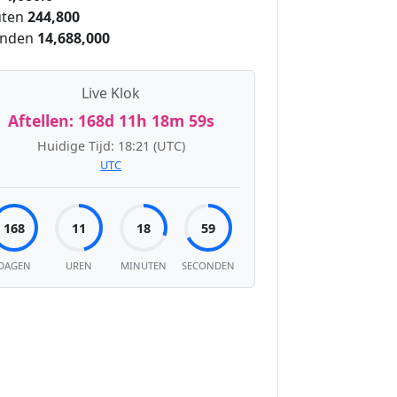
ten
244,800
onden
14,688,000
Live Klok
Aftellen:
168d 11h 18m 58s
Huidige Tijd:
18:21
(UTC)
UTC
168
11
18
58
DAGEN
UREN
MINUTEN
SECONDEN