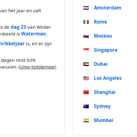
🇳🇱
Amsterdam
van het jaar en valt
🇮🇹
Rome
is de
dag 23
van Winter
enbeeld is
Waterman
.
🇷🇺
Moskou
hrikkeljaar
is, en er zijn
🇸🇬
Singapore
dagen reist licht
🇦🇪
Dubai
vacuüm. (
Unix-tijdstempel
:
🇺🇸
Los Angeles
🇨🇳
Shanghai
🇦🇺
Sydney
🇮🇳
Mumbai