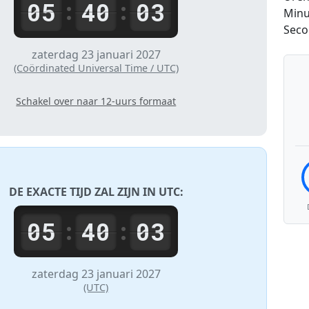
05
40
03
:
:
Minu
Sec
zaterdag 23 januari 2027
(Coördinated Universal Time / UTC)
Schakel over naar 12-uurs formaat
DE EXACTE TIJD ZAL ZIJN IN
UTC
:
05
40
03
:
:
zaterdag 23 januari 2027
(UTC)