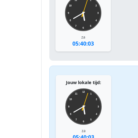
11
1
10
2
9
3
8
4
7
5
6
za
05:40:03
Jouw lokale tijd:
12
11
1
10
2
9
3
8
4
7
5
6
za
05:40:03