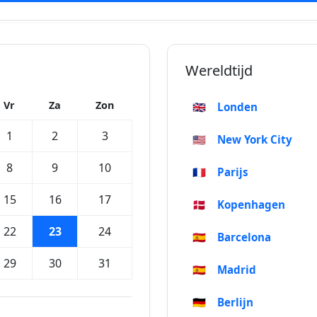
Wereldtijd
Vr
Za
Zon
🇬🇧
Londen
1
2
3
🇺🇸
New York City
8
9
10
🇫🇷
Parijs
15
16
17
🇩🇰
Kopenhagen
22
23
24
🇪🇸
Barcelona
29
30
31
🇪🇸
Madrid
🇩🇪
Berlijn