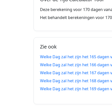
162 dagen geleden
2
Deze berekening voor 170 dagen vanaf
163 dagen geleden
2
Het behandelt berekeningen voor 170
164 dagen geleden
2
165 dagen geleden
2
Zie ook
166 dagen geleden
2
Welke Dag zal het zijn het 165 dagen 
167 dagen geleden
2
Welke Dag zal het zijn het 166 dagen 
168 dagen geleden
1
Welke Dag zal het zijn het 167 dagen 
Welke Dag zal het zijn het 168 dagen 
169 dagen geleden
1
Welke Dag zal het zijn het 169 dagen 
170 dagen geleden
1
171 dagen geleden
1