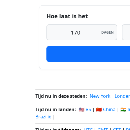
172 dagen geleden
1
Hoe laat is het
173 dagen geleden
1
174 dagen geleden
1
DAGEN
175 dagen geleden
1
176 dagen geleden
1
177 dagen geleden
1
178 dagen geleden
0
179 dagen geleden
0
Tijd nu in deze steden:
New York
·
Londe
180 dagen geleden
0
Tijd nu in landen:
🇺🇸 VS
|
🇨🇳 China
|
🇮🇳 
Brazilië
|
181 dagen geleden
0