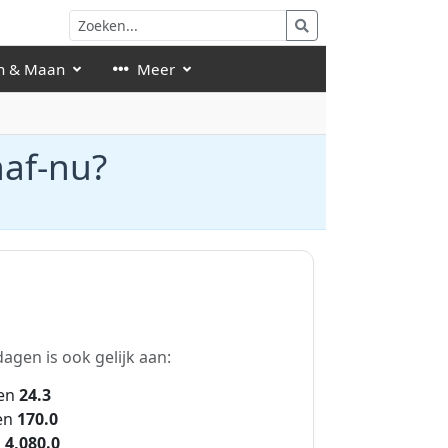
n & Maan
Meer
naf-nu?
agen is ook gelijk aan:
en
24.3
en
170.0
n
4,080.0