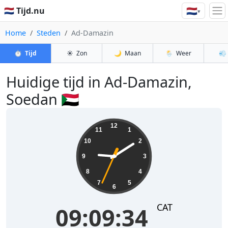
🇳🇱
🇳🇱 Tijd.nu
▾
Home
Steden
Ad-Damazin
⏱️
Tijd
☀️
Zon
🌙
Maan
🌦️
Weer
💨
Huidige tijd in Ad-Damazin,
Soedan 🇸🇩
09:09:34
12
11
1
10
2
9
3
8
4
7
5
6
CAT
09:09:34