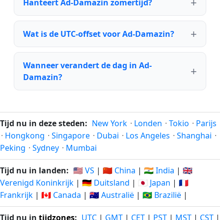
Hanteert Ad-Damazin zomertijd?
Wat is de UTC-offset voor Ad-Damazin?
Wanneer verandert de dag in Ad-
Damazin?
Tijd nu in deze steden:
New York
·
Londen
·
Tokio
·
Parijs
·
Hongkong
·
Singapore
·
Dubai
·
Los Angeles
·
Shanghai
·
Peking
·
Sydney
·
Mumbai
Tijd nu in landen:
🇺🇸 VS
|
🇨🇳 China
|
🇮🇳 India
|
🇬🇧
Verenigd Koninkrijk
|
🇩🇪 Duitsland
|
🇯🇵 Japan
|
🇫🇷
Frankrijk
|
🇨🇦 Canada
|
🇦🇺 Australië
|
🇧🇷 Brazilië
|
Tijd nu in
tijdzones
:
UTC
|
GMT
|
CET
|
PST
|
MST
|
CST
|