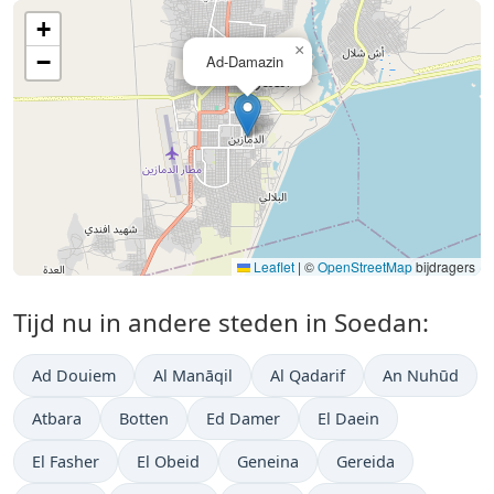
+
×
−
Ad-Damazin
Leaflet
|
©
OpenStreetMap
bijdragers
Tijd nu in andere steden in Soedan:
Ad Douiem
Al Manāqil
Al Qadarif
An Nuhūd
Atbara
Botten
Ed Damer
El Daein
El Fasher
El Obeid
Geneina
Gereida