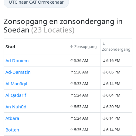
UTC naar CAT Omrekenaar
Zonsopgang en zonsondergang in
Soedan
(
23
Locaties)
↓
Stad
↑ Zonsopgang
Zonsondergang
↑
↓
Ad Douiem
5:36 AM
6:16 PM
↑
↓
Ad-Damazin
5:30 AM
6:05 PM
↑
↓
Al Manāqil
5:33 AM
6:14 PM
↑
↓
Al Qadarif
5:24 AM
6:04 PM
↑
↓
An Nuhūd
5:53 AM
6:30 PM
↑
↓
Atbara
5:24 AM
6:14 PM
↑
↓
Botten
5:35 AM
6:14 PM