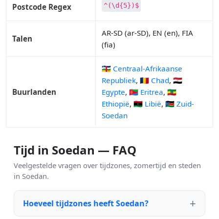
^(\d{5})$
Postcode Regex
AR-SD (ar-SD), EN (en), FIA
Talen
(fia)
🇨🇫 Centraal-Afrikaanse
Republiek
,
🇹🇩 Chad
,
🇪🇬
Buurlanden
Egypte
,
🇪🇷 Eritrea
,
🇪🇹
Ethiopië
,
🇱🇾 Libië
,
🇸🇸 Zuid-
Soedan
Tijd in Soedan — FAQ
Veelgestelde vragen over tijdzones, zomertijd en steden
in Soedan.
Hoeveel tijdzones heeft Soedan?