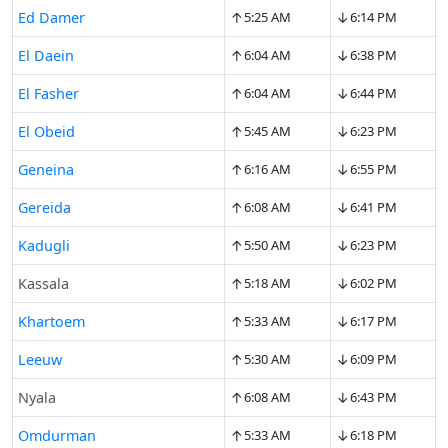
↑
↓
Ed Damer
5:25 AM
6:14 PM
↑
↓
El Daein
6:04 AM
6:38 PM
↑
↓
El Fasher
6:04 AM
6:44 PM
↑
↓
El Obeid
5:45 AM
6:23 PM
↑
↓
Geneina
6:16 AM
6:55 PM
↑
↓
Gereida
6:08 AM
6:41 PM
↑
↓
Kadugli
5:50 AM
6:23 PM
↑
↓
Kassala
5:18 AM
6:02 PM
↑
↓
Khartoem
5:33 AM
6:17 PM
↑
↓
Leeuw
5:30 AM
6:09 PM
↑
↓
Nyala
6:08 AM
6:43 PM
↑
↓
Omdurman
5:33 AM
6:18 PM