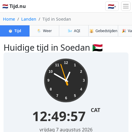
🇳🇱
🇳🇱 Tijd.nu
▾
Home
Landen
Tijd in Soedan
⏱️
Tijd
🌦️
Weer
🌬️
AQI
🕌
Gebedstijden
🎉
Va
Huidige tijd in Soedan 🇸🇩
12
11
1
10
2
9
3
8
4
7
5
6
CAT
12:49:57
vrijdag 7 augustus 2026