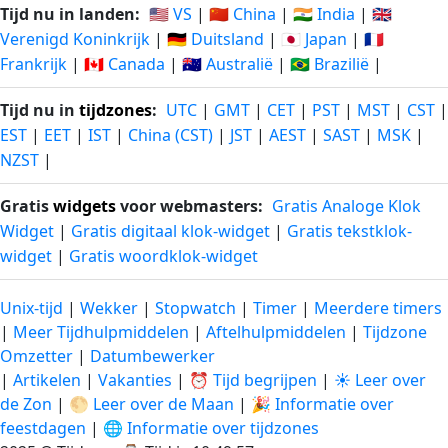
Tijd nu in landen:
🇺🇸 VS
|
🇨🇳 China
|
🇮🇳 India
|
🇬🇧
Verenigd Koninkrijk
|
🇩🇪 Duitsland
|
🇯🇵 Japan
|
🇫🇷
Frankrijk
|
🇨🇦 Canada
|
🇦🇺 Australië
|
🇧🇷 Brazilië
|
Tijd nu in
tijdzones
:
UTC
|
GMT
|
CET
|
PST
|
MST
|
CST
|
EST
|
EET
|
IST
|
China (CST)
|
JST
|
AEST
|
SAST
|
MSK
|
NZST
|
Gratis
widgets
voor webmasters:
Gratis Analoge Klok
Widget
|
Gratis digitaal klok-widget
|
Gratis tekstklok-
widget
|
Gratis woordklok-widget
Unix-tijd
|
Wekker
|
Stopwatch
|
Timer
|
Meerdere timers
|
Meer Tijdhulpmiddelen
|
Aftelhulpmiddelen
|
Tijdzone
Omzetter
|
Datumbewerker
|
Artikelen
|
Vakanties
|
⏰ Tijd begrijpen
|
☀️ Leer over
de Zon
|
🌕 Leer over de Maan
|
🎉 Informatie over
feestdagen
|
🌐 Informatie over tijdzones