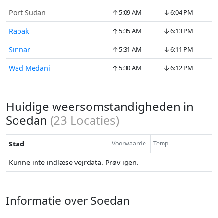
↑
↓
Port Sudan
5:09 AM
6:04 PM
↑
↓
Rabak
5:35 AM
6:13 PM
↑
↓
Sinnar
5:31 AM
6:11 PM
↑
↓
Wad Medani
5:30 AM
6:12 PM
Huidige weersomstandigheden in
Soedan
(
23
Locaties)
Stad
Voorwaarde
Temp.
Kunne inte indlæse vejrdata. Prøv igen.
Informatie over Soedan