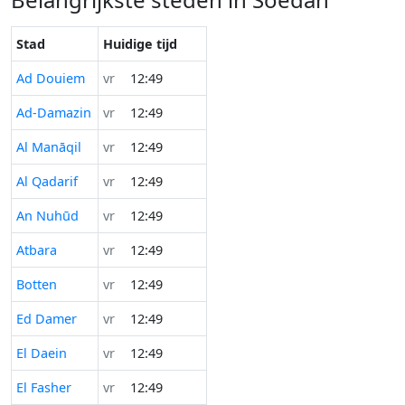
Stad
Huidige tijd
Ad Douiem
vr
12:49
Ad-Damazin
vr
12:49
Al Manāqil
vr
12:49
Al Qadarif
vr
12:49
An Nuhūd
vr
12:49
Atbara
vr
12:49
Botten
vr
12:49
Ed Damer
vr
12:49
El Daein
vr
12:49
El Fasher
vr
12:49