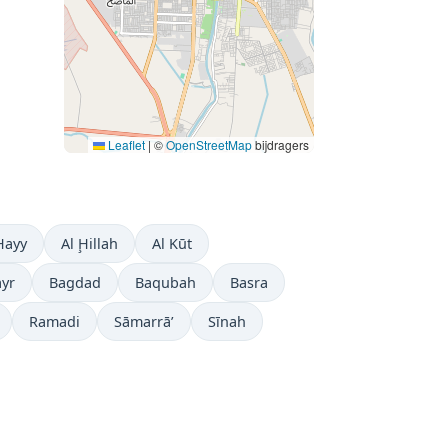
Leaflet
|
©
OpenStreetMap
bijdragers
Ḩayy
Al Ḩillah
Al Kūt
ayr
Bagdad
Baqubah
Basra
Ramadi
Sāmarrā’
Sīnah