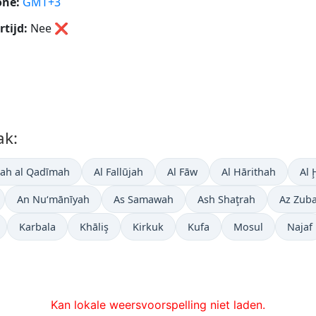
one:
GMT+3
tijd:
Nee
❌
ak:
rah al Qadīmah
Al Fallūjah
Al Fāw
Al Hārithah
Al 
An Nu‘mānīyah
As Samawah
Ash Shaţrah
Az Zub
Karbala
Khāliş
Kirkuk
Kufa
Mosul
Najaf
Kan lokale weersvoorspelling niet laden.