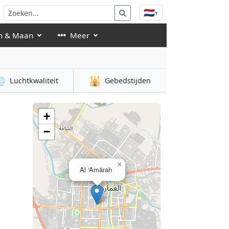
🇳🇱
▾
n & Maan
Meer

🕌
Luchtkwaliteit
Gebedstijden
+
−
×
Al ‘Amārah