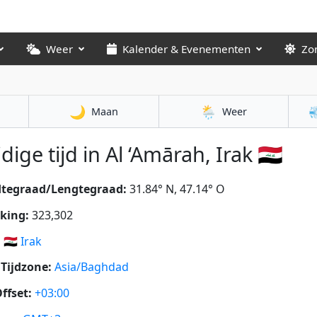
Weer
Kalender & Evenementen
Zo
🌙
🌦️

Maan
Weer
dige tijd in Al ‘Amārah, Irak 🇮🇶
dtegraad/Lengtegraad:
31.84° N, 47.14° O
king:
323,302
:
🇮🇶
Irak
Tijdzone:
Asia/Baghdad
ffset:
+03:00