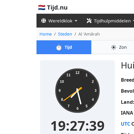
🇳🇱 Tijd.nu
Wereldklok
Tijdhulpmiddelen
Home
Steden
Al ‘Amārah
⏱️
☀️
Tijd
Zon
Hui
19:27:39
12
11
1
Bree
10
2
Bevol
9
3
8
4
Land
7
5
6
IANA 
19:27:39
UTC
O