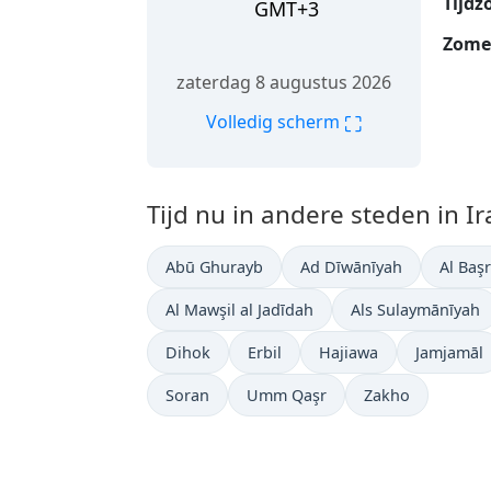
Tijdz
GMT+3
Zomer
zaterdag 8 augustus 2026
⛶
Volledig scherm
Tijd nu in andere steden in Ir
Abū Ghurayb
Ad Dīwānīyah
Al Baş
Al Mawşil al Jadīdah
Als Sulaymānīyah
Dihok
Erbil
Hajiawa
Jamjamāl
Soran
Umm Qaşr
Zakho