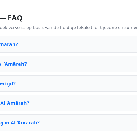
h — FAQ
k ververst op basis van de huidige lokale tijd, tijdzone en zomer
‘Amārah?
Al ‘Amārah?
ertijd?
 Al ‘Amārah?
g in Al ‘Amārah?