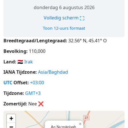
donderdag 6 augustus 2026
⛶
Volledig scherm
Toon 12-uurs formaat
Breedtegraad/Lengtegraad:
32.56° N, 45.41° O
Bevolking:
110,000
Land:
🇮🇶
Irak
IANA Tijdzone:
Asia/Baghdad
UTC
Offset:
+03:00
Tijdzone:
GMT+3
Zomertijd:
Nee
❌
+
×
−
An Nu‘mānīyah