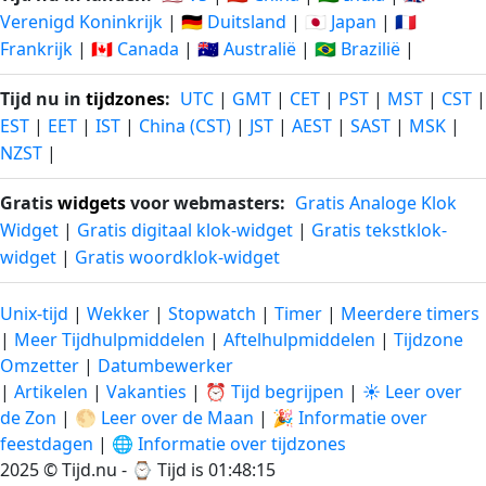
Verenigd Koninkrijk
|
🇩🇪 Duitsland
|
🇯🇵 Japan
|
🇫🇷
Frankrijk
|
🇨🇦 Canada
|
🇦🇺 Australië
|
🇧🇷 Brazilië
|
Tijd nu in
tijdzones
:
UTC
|
GMT
|
CET
|
PST
|
MST
|
CST
|
EST
|
EET
|
IST
|
China (CST)
|
JST
|
AEST
|
SAST
|
MSK
|
NZST
|
Gratis
widgets
voor webmasters:
Gratis Analoge Klok
Widget
|
Gratis digitaal klok-widget
|
Gratis tekstklok-
widget
|
Gratis woordklok-widget
Unix-tijd
|
Wekker
|
Stopwatch
|
Timer
|
Meerdere timers
|
Meer Tijdhulpmiddelen
|
Aftelhulpmiddelen
|
Tijdzone
Omzetter
|
Datumbewerker
|
Artikelen
|
Vakanties
|
⏰ Tijd begrijpen
|
☀️ Leer over
de Zon
|
🌕 Leer over de Maan
|
🎉 Informatie over
feestdagen
|
🌐 Informatie over tijdzones
2025 © Tijd.nu - ⌚
Tijd is 01:48:15