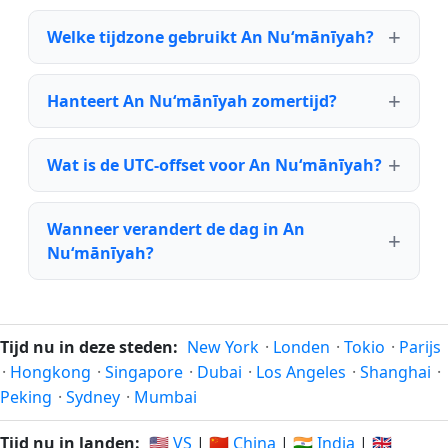
Welke tijdzone gebruikt An Nu‘mānīyah?
Hanteert An Nu‘mānīyah zomertijd?
Wat is de UTC-offset voor An Nu‘mānīyah?
Wanneer verandert de dag in An
Nu‘mānīyah?
Tijd nu in deze steden:
New York
·
Londen
·
Tokio
·
Parijs
·
Hongkong
·
Singapore
·
Dubai
·
Los Angeles
·
Shanghai
·
Peking
·
Sydney
·
Mumbai
Tijd nu in landen:
🇺🇸 VS
|
🇨🇳 China
|
🇮🇳 India
|
🇬🇧