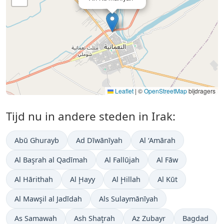
Leaflet
|
©
OpenStreetMap
bijdragers
Tijd nu in andere steden in Irak:
Abū Ghurayb
Ad Dīwānīyah
Al ‘Amārah
Al Başrah al Qadīmah
Al Fallūjah
Al Fāw
Al Hārithah
Al Ḩayy
Al Ḩillah
Al Kūt
Al Mawşil al Jadīdah
Als Sulaymānīyah
As Samawah
Ash Shaţrah
Az Zubayr
Bagdad