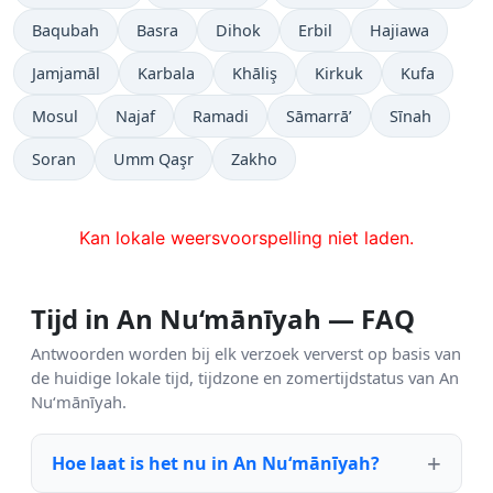
Baqubah
Basra
Dihok
Erbil
Hajiawa
Jamjamāl
Karbala
Khāliş
Kirkuk
Kufa
Mosul
Najaf
Ramadi
Sāmarrā’
Sīnah
Soran
Umm Qaşr
Zakho
Kan lokale weersvoorspelling niet laden.
Tijd in An Nu‘mānīyah — FAQ
Antwoorden worden bij elk verzoek ververst op basis van
de huidige lokale tijd, tijdzone en zomertijdstatus van An
Nu‘mānīyah.
Hoe laat is het nu in An Nu‘mānīyah?