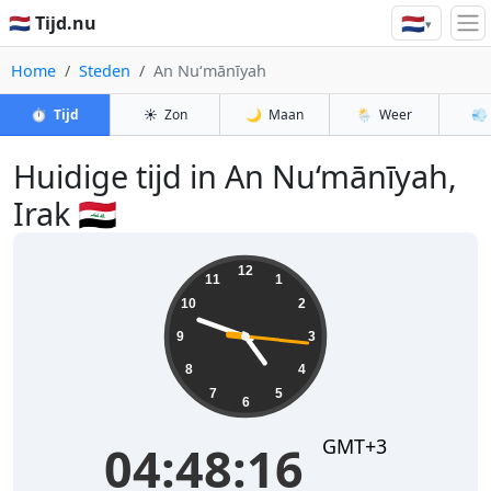
🇳🇱
🇳🇱 Tijd.nu
▾
Home
Steden
An Nu‘mānīyah
⏱️
Tijd
☀️
Zon
🌙
Maan
🌦️
Weer
💨
Huidige tijd in An Nu‘mānīyah,
Irak 🇮🇶
04:48:16
12
11
1
10
2
9
3
8
4
7
5
6
GMT+3
04:48:16