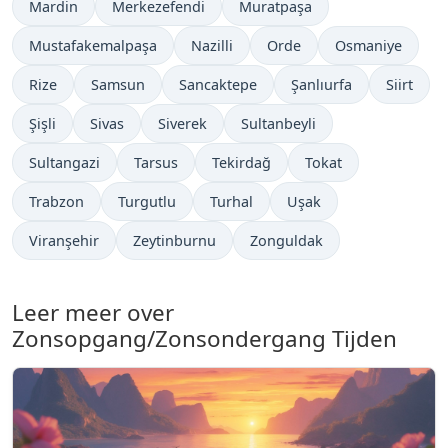
Mardin
Merkezefendi
Muratpaşa
Mustafakemalpaşa
Nazilli
Orde
Osmaniye
Rize
Samsun
Sancaktepe
Şanlıurfa
Siirt
Şişli
Sivas
Siverek
Sultanbeyli
Sultangazi
Tarsus
Tekirdağ
Tokat
Trabzon
Turgutlu
Turhal
Uşak
Viranşehir
Zeytinburnu
Zonguldak
Leer meer over
Zonsopgang/Zonsondergang Tijden