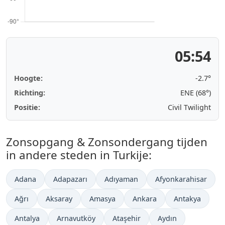
05:54
Hoogte:
-2.7°
Richting:
ENE (68°)
Positie:
Civil Twilight
Zonsopgang & Zonsondergang tijden
in andere steden in Turkije:
Adana
Adapazarı
Adıyaman
Afyonkarahisar
Ağrı
Aksaray
Amasya
Ankara
Antakya
Antalya
Arnavutköy
Ataşehir
Aydın