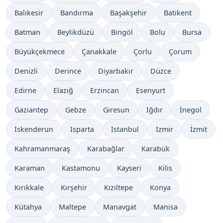
Balıkesir
Bandırma
Başakşehir
Batikent
Batman
Beylikdüzü
Bingöl
Bolu
Bursa
Büyükçekmece
Çanakkale
Çorlu
Çorum
Denizli
Derince
Diyarbakır
Düzce
Edirne
Elazığ
Erzincan
Esenyurt
Gaziantep
Gebze
Giresun
Iğdır
İnegol
İskenderun
Isparta
Istanbul
Izmir
İzmit
Kahramanmaraş
Karabağlar
Karabük
Karaman
Kastamonu
Kayseri
Kilis
Kırıkkale
Kırşehir
Kızıltepe
Konya
Kütahya
Maltepe
Manavgat
Manisa