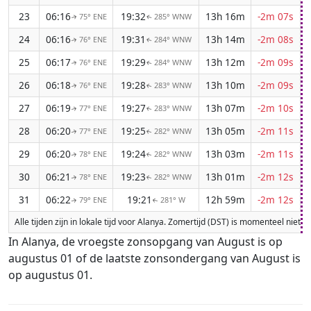
23
06:16
19:32
13h 16m
-2m 07s
75° ENE
285° WNW
↑
↑
24
06:16
19:31
13h 14m
-2m 08s
76° ENE
284° WNW
↑
↑
25
06:17
19:29
13h 12m
-2m 09s
76° ENE
284° WNW
↑
↑
26
06:18
19:28
13h 10m
-2m 09s
76° ENE
283° WNW
↑
↑
27
06:19
19:27
13h 07m
-2m 10s
77° ENE
283° WNW
↑
↑
28
06:20
19:25
13h 05m
-2m 11s
77° ENE
282° WNW
↑
↑
29
06:20
19:24
13h 03m
-2m 11s
78° ENE
282° WNW
↑
↑
30
06:21
19:23
13h 01m
-2m 12s
78° ENE
282° WNW
↑
↑
31
06:22
19:21
12h 59m
-2m 12s
79° ENE
281° W
↑
↑
Alle tijden zijn in lokale tijd voor Alanya. Zomertijd (DST) is momenteel niet
In Alanya, de vroegste zonsopgang van August is op
augustus 01 of de laatste zonsondergang van August is
op augustus 01.