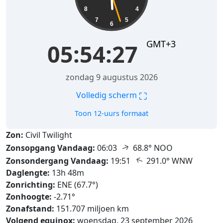
8
4
7
5
6
GMT+3
05:54:28
zondag 9 augustus 2026
⛶
Volledig scherm
Toon 12-uurs formaat
Zon:
Civil Twilight
↑
Zonsopgang Vandaag:
06:03
68.8° NOO
↑
Zonsondergang Vandaag:
19:51
291.0° WNW
Daglengte:
13h 48m
Zonrichting:
ENE (67.7°)
Zonhoogte:
-2.71°
Zonafstand:
151.707 miljoen km
Volgend equinox:
woensdag, 23 september 2026