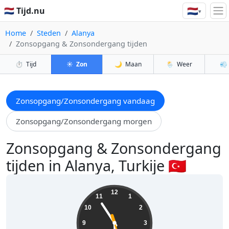
🇳🇱
🇳🇱 Tijd.nu
▾
Home
Steden
Alanya
Zonsopgang & Zonsondergang tijden
⏱️
Tijd
☀️
Zon
🌙
Maan
🌦️
Weer
💨
Zonsopgang/Zonsondergang vandaag
Zonsopgang/Zonsondergang morgen
Zonsopgang & Zonsondergang
tijden in Alanya, Turkije 🇹🇷
05:54:28
12
11
1
10
2
9
3