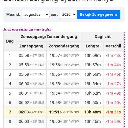
Maand:
Jaar:
Bekijk Zon-gegevens
Scroll naar rechts om meer te zien
Zonsopgang/Zonsondergang
Daglicht
Dag
Zonsopgang
Zonsondergang
Lengte
Verschil
1
05:58
19:57
13h 59m
-1m 43s
67° ENE
293° WNW
↑
↑
2
05:59
19:56
13h 57m
-1m 44s
67° ENE
293° WNW
↑
↑
3
05:59
19:56
13h 56m
-1m 46s
67° ENE
292° WNW
↑
↑
4
06:00
19:55
13h 54m
-1m 47s
68° ENE
292° WNW
↑
↑
5
06:01
19:54
13h 52m
-1m 49s
68° ENE
292° WNW
↑
↑
6
06:02
19:53
13h 50m
-1m 50s
68° ENE
291° WNW
↑
↑
7
06:03
19:51
13h 48m
-1m 51s
69° ENE
291° WNW
↑
↑
8
06:03
19:50
13h 46m
-1m 53s
69° ENE
291° WNW
↑
↑