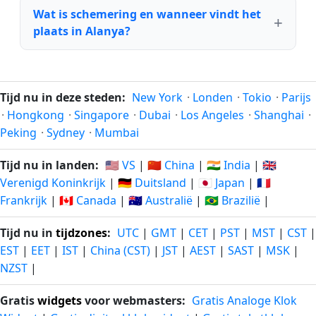
Wat is schemering en wanneer vindt het
plaats in Alanya?
Tijd nu in deze steden:
New York
·
Londen
·
Tokio
·
Parijs
·
Hongkong
·
Singapore
·
Dubai
·
Los Angeles
·
Shanghai
·
Peking
·
Sydney
·
Mumbai
Tijd nu in landen:
🇺🇸 VS
|
🇨🇳 China
|
🇮🇳 India
|
🇬🇧
Verenigd Koninkrijk
|
🇩🇪 Duitsland
|
🇯🇵 Japan
|
🇫🇷
Frankrijk
|
🇨🇦 Canada
|
🇦🇺 Australië
|
🇧🇷 Brazilië
|
Tijd nu in
tijdzones
:
UTC
|
GMT
|
CET
|
PST
|
MST
|
CST
|
EST
|
EET
|
IST
|
China (CST)
|
JST
|
AEST
|
SAST
|
MSK
|
NZST
|
Gratis
widgets
voor webmasters:
Gratis Analoge Klok