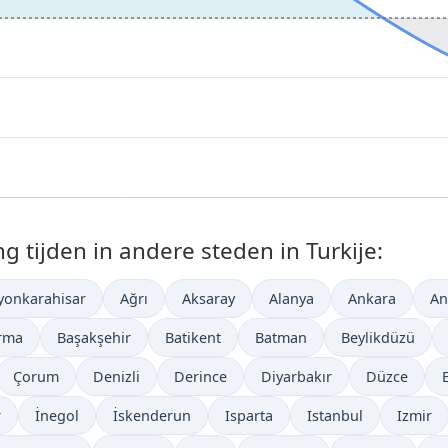
tijden in andere steden in Turkije:
yonkarahisar
Ağrı
Aksaray
Alanya
Ankara
An
rma
Başakşehir
Batikent
Batman
Beylikdüzü
Çorum
Denizli
Derince
Diyarbakır
Düzce
r
İnegol
İskenderun
Isparta
Istanbul
Izmir