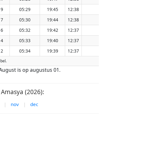
19
05:29
19:45
12:38
151.15
17
05:30
19:44
12:38
151.12
16
05:32
19:42
12:37
151.08
14
05:33
19:40
12:37
151.05
12
05:34
19:39
12:37
151.01
bel.
August is op augustus 01.
Amasya (2026):
|
nov
|
dec