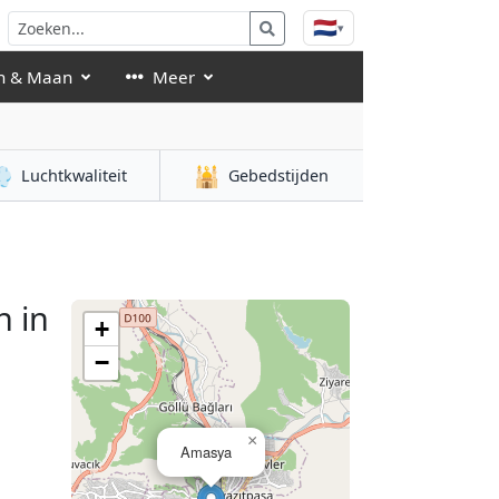
🇳🇱
▾
n & Maan
Meer

🕌
Luchtkwaliteit
Gebedstijden
 in
+
−
×
Amasya