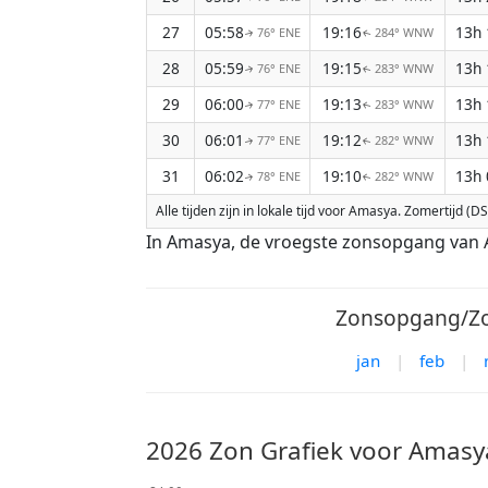
27
05:58
19:16
13h
76° ENE
284° WNW
↑
↑
28
05:59
19:15
13h
76° ENE
283° WNW
↑
↑
29
06:00
19:13
13h
77° ENE
283° WNW
↑
↑
30
06:01
19:12
13h
77° ENE
282° WNW
↑
↑
31
06:02
19:10
13h
78° ENE
282° WNW
↑
↑
Alle tijden zijn in lokale tijd voor Amasya. Zomertijd 
In Amasya, de vroegste zonsopgang van A
Zonsopgang/Zo
jan
|
feb
|
2026 Zon Grafiek voor Amasy