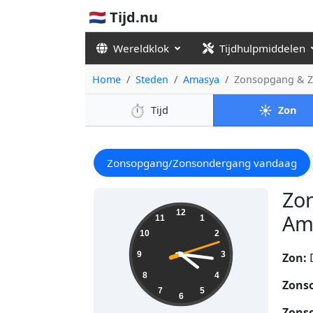
🇳🇱 Tijd.nu
Wereldklok
Tijdhulpmiddelen
Home
Steden
Amasya
Zonsopgang & Z
⏱️
☀️
Tijd
Zon
Zonsopgang/Zonsondergang vandaag
Zo
16:16:13
12
Ama
11
1
10
2
9
3
Zon:
8
4
Zons
7
5
6
Zons