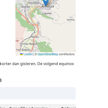
Leaflet
|
©
OpenStreetMap
contributors
korter dan gisteren. De volgend equinox
a