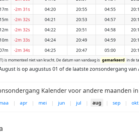
 17m
-2m 31s
04:20
20:55
04:55
20:
 15m
-2m 32s
04:21
20:53
04:57
20:
 12m
-2m 32s
04:22
20:51
04:58
20:
 10m
-2m 33s
04:24
20:49
04:59
20:
 07m
-2m 34s
04:25
20:47
05:00
20:
(DST) is momenteel niet van kracht. De datum van vandaag is
gemarkeerd
in de ta
ugust is op augustus 01 of de laatste zonsondergang van 
nsondergang Kalender voor andere maanden in 
maa
|
apr
|
mei
|
jun
|
jul
|
aug
|
sep
|
okt
a