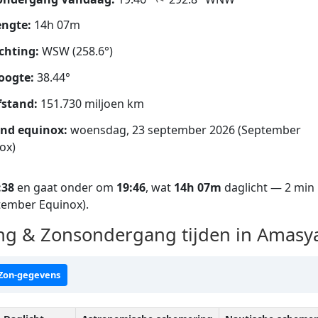
ngte:
14h 07m
chting:
WSW (258.6°)
oogte:
38.44°
fstand:
151.730 miljoen km
nd equinox:
woensdag, 23 september 2026 (September
ox)
:38
en gaat onder om
19:46
, wat
14h 07m
daglicht — 2 min 
tember Equinox).
g & Zonsondergang tijden in Amasy
 Zon-gegevens