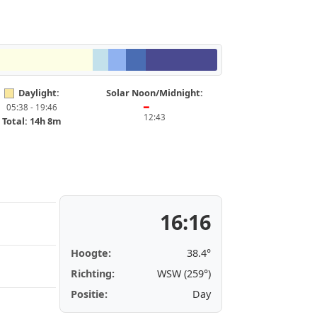
Daylight:
Solar Noon/Midnight:
05:38 - 19:46
━
12:43
Total: 14h 8m
16:16
Hoogte:
38.4°
Richting:
WSW (259°)
Positie:
Day