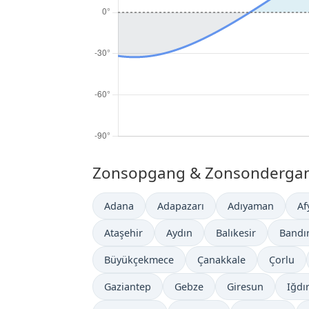
Zonsopgang & Zonsondergang 
Adana
Adapazarı
Adıyaman
Af
Ataşehir
Aydın
Balıkesir
Bandı
Büyükçekmece
Çanakkale
Çorlu
Gaziantep
Gebze
Giresun
Iğdı