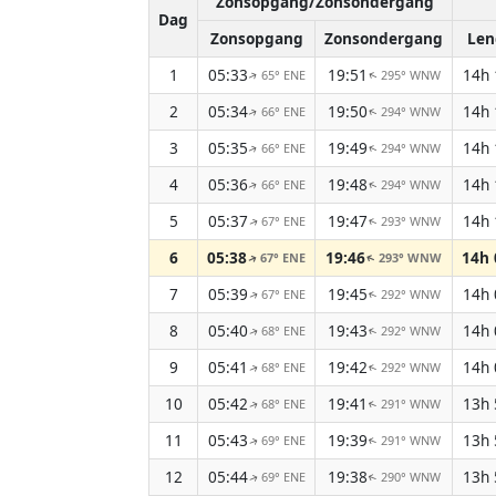
Zonsopgang/Zonsondergang
Dag
Zonsopgang
Zonsondergang
Len
1
05:33
19:51
14h
65° ENE
295° WNW
↑
↑
2
05:34
19:50
14h
66° ENE
294° WNW
↑
↑
3
05:35
19:49
14h
66° ENE
294° WNW
↑
↑
4
05:36
19:48
14h
66° ENE
294° WNW
↑
↑
5
05:37
19:47
14h
67° ENE
293° WNW
↑
↑
6
05:38
19:46
14h
67° ENE
293° WNW
↑
↑
7
05:39
19:45
14h
67° ENE
292° WNW
↑
↑
8
05:40
19:43
14h
68° ENE
292° WNW
↑
↑
9
05:41
19:42
14h
68° ENE
292° WNW
↑
↑
10
05:42
19:41
13h
68° ENE
291° WNW
↑
↑
11
05:43
19:39
13h
69° ENE
291° WNW
↑
↑
12
05:44
19:38
13h
69° ENE
290° WNW
↑
↑