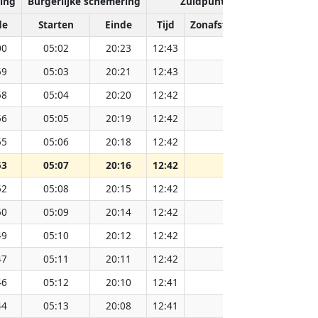
ing
Burgerlijke schemering
Zuidpunt van de zon
de
Starten
Einde
Tijd
Zonafstand (Miljoen km)
00
05:02
20:23
12:43
151.83
59
05:03
20:21
12:43
151.80
58
05:04
20:20
12:42
151.78
56
05:05
20:19
12:42
151.76
55
05:06
20:18
12:42
151.74
53
05:07
20:16
12:42
151.73
52
05:08
20:15
12:42
151.71
50
05:09
20:14
12:42
151.69
49
05:10
20:12
12:42
151.66
47
05:11
20:11
12:42
151.64
46
05:12
20:10
12:41
151.62
44
05:13
20:08
12:41
151.59