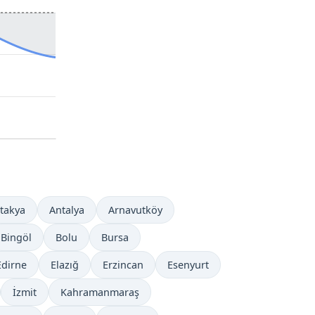
takya
Antalya
Arnavutköy
Bingöl
Bolu
Bursa
Edirne
Elazığ
Erzincan
Esenyurt
İzmit
Kahramanmaraş