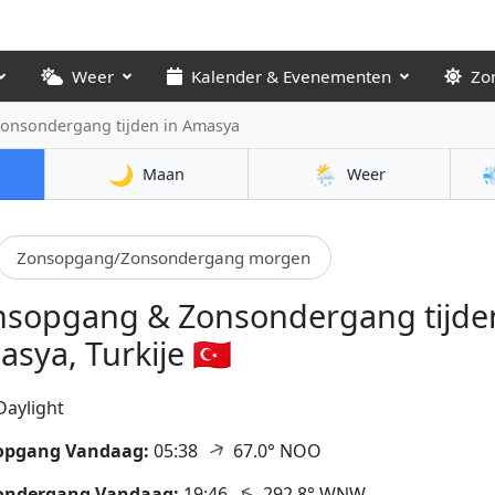
Weer
Kalender & Evenementen
Zo
onsondergang tijden
in Amasya
🌙
🌦️

Maan
Weer
Zonsopgang/Zonsondergang morgen
nsopgang & Zonsondergang tijden
sya, Turkije 🇹🇷
Daylight
↑
opgang Vandaag:
05:38
67.0° NOO
↑
ondergang Vandaag:
19:46
292.8° WNW