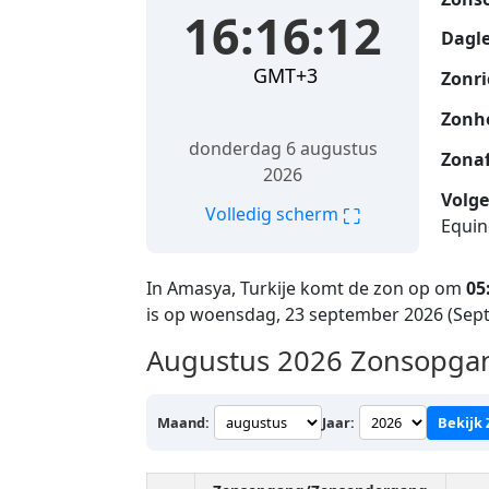
16:16:13
Dagle
GMT+3
Zonri
Zonh
donderdag 6 augustus
Zona
2026
Volge
⛶
Volledig scherm
Equin
In Amasya, Turkije komt de zon op om
05
is op woensdag, 23 september 2026 (Sep
Augustus 2026
Zonsopgan
Maand:
Jaar:
Bekijk