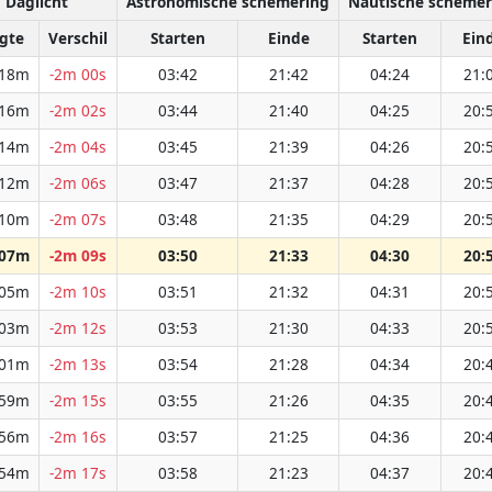
Daglicht
Astronomische schemering
Nautische schemer
gte
Verschil
Starten
Einde
Starten
Ein
 18m
-2m 00s
03:42
21:42
04:24
21:
 16m
-2m 02s
03:44
21:40
04:25
20:
 14m
-2m 04s
03:45
21:39
04:26
20:
 12m
-2m 06s
03:47
21:37
04:28
20:
 10m
-2m 07s
03:48
21:35
04:29
20:
 07m
-2m 09s
03:50
21:33
04:30
20:
 05m
-2m 10s
03:51
21:32
04:31
20:
 03m
-2m 12s
03:53
21:30
04:33
20:
 01m
-2m 13s
03:54
21:28
04:34
20:
 59m
-2m 15s
03:55
21:26
04:35
20:
 56m
-2m 16s
03:57
21:25
04:36
20:
 54m
-2m 17s
03:58
21:23
04:37
20: