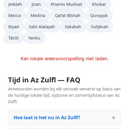
Jeddah
Jizan
Khamis Mushait
Khobar
Mecca
Medina
Qal‘at Bīshah
Qurayyat
Riyad
Sabt Alalayah
Sakakah
Sulţānah
Tārūt
Yanbu
Kan lokale weersvoorspelling niet laden.
Tijd in Az Zulfī — FAQ
Antwoorden worden bij elk verzoek ververst op basis van
de huidige lokale tijd, tijdzone en zomertijdstatus van Az
Zulfī.
Hoe laat is het nu in Az Zulfī?