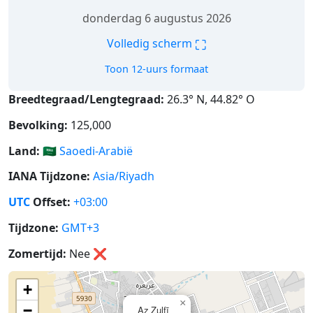
donderdag 6 augustus 2026
⛶
Volledig scherm
Toon 12-uurs formaat
Breedtegraad/Lengtegraad:
26.3° N, 44.82° O
Bevolking:
125,000
Land:
🇸🇦
Saoedi-Arabië
IANA Tijdzone:
Asia/Riyadh
UTC
Offset:
+03:00
Tijdzone:
GMT+3
Zomertijd:
Nee
❌
+
×
−
Az Zulfī