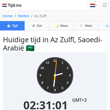
🇳🇱
🇳🇱 Tijd.nu
▾
Home
Steden
Az Zulfī
⏱️
Tijd
☀️
Zon
🌙
Maan
🌦️
Weer
💨
Huidige tijd in Az Zulfī, Saoedi-
Arabië 🇸🇦
02:31:01
12
11
1
10
2
9
3
8
4
7
5
6
GMT+3
02:31:01