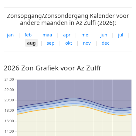
Zonsopgang/Zonsondergang Kalender voor
andere maanden in Az Zulfī (2026):
jan
|
feb
|
maa
|
apr
|
mei
|
jun
|
jul
|
aug
|
sep
|
okt
|
nov
|
dec
2026 Zon Grafiek voor Az Zulfī