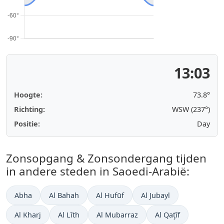
13:03
Hoogte:
73.8°
Richting:
WSW (237°)
Positie:
Day
Zonsopgang & Zonsondergang tijden
in andere steden in Saoedi-Arabië:
Abha
Al Bahah
Al Hufūf
Al Jubayl
Al Kharj
Al Līth
Al Mubarraz
Al Qaţīf