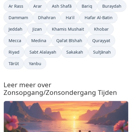
Ar Rass
Arar
Ash Shafā
Bariq
Buraydah
Dammam
Dhahran
Ha'il
Hafar Al-Batin
Jeddah
Jizan
Khamis Mushait
Khobar
Mecca
Medina
Qal‘at Bīshah
Qurayyat
Riyad
Sabt Alalayah
Sakakah
Sulţānah
Tārūt
Yanbu
Leer meer over
Zonsopgang/Zonsondergang Tijden