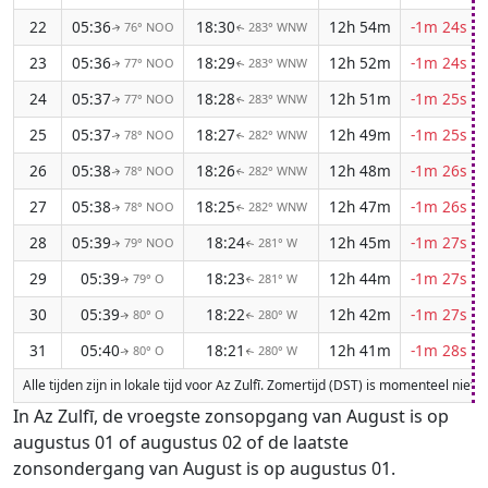
22
05:36
18:30
12h 54m
-1m 24s
76° NOO
283° WNW
↑
↑
23
05:36
18:29
12h 52m
-1m 24s
77° NOO
283° WNW
↑
↑
24
05:37
18:28
12h 51m
-1m 25s
77° NOO
283° WNW
↑
↑
25
05:37
18:27
12h 49m
-1m 25s
78° NOO
282° WNW
↑
↑
26
05:38
18:26
12h 48m
-1m 26s
78° NOO
282° WNW
↑
↑
27
05:38
18:25
12h 47m
-1m 26s
78° NOO
282° WNW
↑
↑
28
05:39
18:24
12h 45m
-1m 27s
79° NOO
281° W
↑
↑
29
05:39
18:23
12h 44m
-1m 27s
79° O
281° W
↑
↑
30
05:39
18:22
12h 42m
-1m 27s
80° O
280° W
↑
↑
31
05:40
18:21
12h 41m
-1m 28s
80° O
280° W
↑
↑
Alle tijden zijn in lokale tijd voor Az Zulfī. Zomertijd (DST) is momenteel nie
In Az Zulfī, de vroegste zonsopgang van August is op
augustus 01 of augustus 02 of de laatste
zonsondergang van August is op augustus 01.