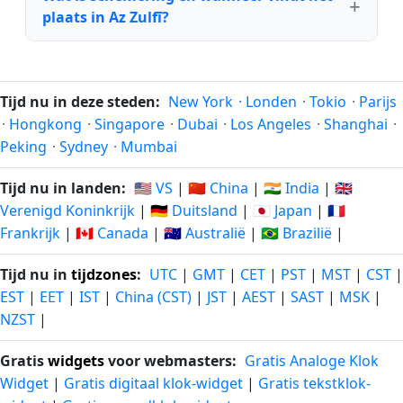
plaats in Az Zulfī?
Tijd nu in deze steden:
New York
·
Londen
·
Tokio
·
Parijs
·
Hongkong
·
Singapore
·
Dubai
·
Los Angeles
·
Shanghai
·
Peking
·
Sydney
·
Mumbai
Tijd nu in landen:
🇺🇸 VS
|
🇨🇳 China
|
🇮🇳 India
|
🇬🇧
Verenigd Koninkrijk
|
🇩🇪 Duitsland
|
🇯🇵 Japan
|
🇫🇷
Frankrijk
|
🇨🇦 Canada
|
🇦🇺 Australië
|
🇧🇷 Brazilië
|
Tijd nu in
tijdzones
:
UTC
|
GMT
|
CET
|
PST
|
MST
|
CST
|
EST
|
EET
|
IST
|
China (CST)
|
JST
|
AEST
|
SAST
|
MSK
|
NZST
|
Gratis
widgets
voor webmasters:
Gratis Analoge Klok
Widget
|
Gratis digitaal klok-widget
|
Gratis tekstklok-