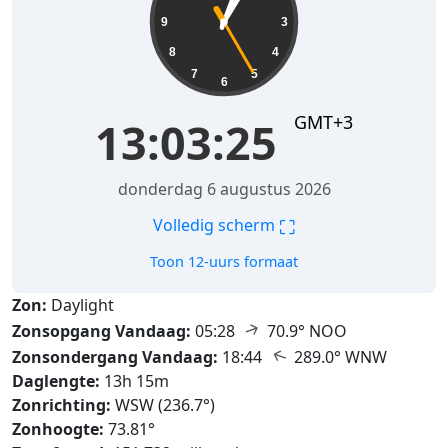
9
3
8
4
7
5
6
GMT+3
13:03:26
donderdag 6 augustus 2026
⛶
Volledig scherm
Toon 12-uurs formaat
Zon:
Daylight
↑
Zonsopgang Vandaag:
05:28
70.9° NOO
↑
Zonsondergang Vandaag:
18:44
289.0° WNW
Daglengte:
13h 15m
Zonrichting:
WSW (236.7°)
Zonhoogte:
73.81°