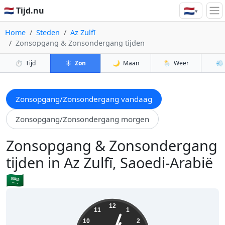
🇳🇱
🇳🇱 Tijd.nu
▾
Home
Steden
Az Zulfī
Zonsopgang & Zonsondergang tijden
⏱️
Tijd
☀️
Zon
🌙
Maan
🌦️
Weer
💨
Zonsopgang/Zonsondergang vandaag
Zonsopgang/Zonsondergang morgen
Zonsopgang & Zonsondergang
tijden in Az Zulfī, Saoedi-Arabië
🇸🇦
13:03:26
12
11
1
10
2