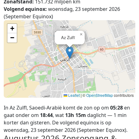
Zonafstand:
151.732 miljoen km
Volgend equinox:
woensdag, 23 september 2026
(September Equinox)
+
×
−
Az Zulfī
Leaflet
|
©
OpenStreetMap
contributors
In Az Zulfī, Saoedi-Arabië komt de zon op om
05:28
en
gaat onder om
18:44
, wat
13h 15m
daglicht — 1 min
korter dan gisteren. De volgend equinox is op
woensdag, 23 september 2026 (September Equinox).
Augustus 2026
Zonsopgang &