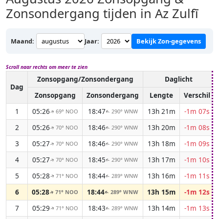
Zonsondergang tijden in Az Zulfī
Maand:
Jaar:
Bekijk Zon-gegevens
Scroll naar rechts om meer te zien
Zonsopgang/Zonsondergang
Daglicht
Dag
Zonsopgang
Zonsondergang
Lengte
Verschil
1
05:26
18:47
13h 21m
-1m 07s
69° NOO
290° WNW
↑
↑
2
05:26
18:46
13h 20m
-1m 08s
70° NOO
290° WNW
↑
↑
3
05:27
18:46
13h 18m
-1m 09s
70° NOO
290° WNW
↑
↑
4
05:27
18:45
13h 17m
-1m 10s
70° NOO
290° WNW
↑
↑
5
05:28
18:44
13h 16m
-1m 11s
71° NOO
289° WNW
↑
↑
6
05:28
18:44
13h 15m
-1m 12s
71° NOO
289° WNW
↑
↑
7
05:29
18:43
13h 14m
-1m 13s
71° NOO
289° WNW
↑
↑