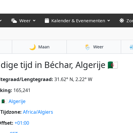
Weer
Kalender & Evenementen
Zo
🌙
🌦️

Maan
Weer
dige tijd in Béchar, Algerije 🇩🇿
dtegraad/Lengtegraad:
31.62° N, 2.22° W
king:
165,241
:
🇩🇿
Algerije
Tijdzone:
Africa/Algiers
ffset:
+01:00