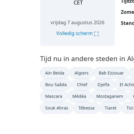
Tijdz
CET
Zomer
vrijdag 7 augustus 2026
Stand
⛶
Volledig scherm
Tijd nu in andere steden in Al
Aïn Beïda
Algiers
Bab Ezzouar
Bou Saâda
Chlef
Djelfa
El Achi
Mascara
Médéa
Mostaganem
Souk Ahras
Tébessa
Tiaret
Tiz