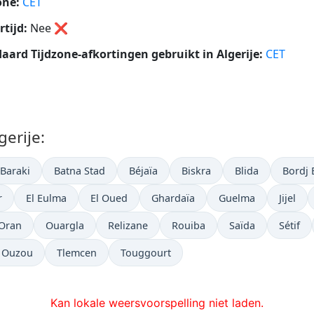
one:
CET
tijd:
Nee
❌
aard Tijdzone-afkortingen gebruikt in Algerije:
CET
gerije:
Baraki
Batna Stad
Béjaïa
Biskra
Blida
Bordj 
r
El Eulma
El Oued
Ghardaïa
Guelma
Jijel
Oran
Ouargla
Relizane
Rouiba
Saïda
Sétif
i Ouzou
Tlemcen
Touggourt
Kan lokale weersvoorspelling niet laden.