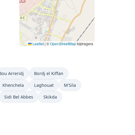
Leaflet
|
©
OpenStreetMap
bijdragers
Bou Arreridj
Bordj el Kiffan
Khenchela
Laghouat
M'Sila
Sidi Bel Abbes
Skikda