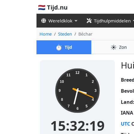
🇳🇱 Tijd.nu
Wereldklok
Tijdhulpmiddelen
Home
Steden
Béchar
⏱️
☀️
Tijd
Zon
Hui
15:32:19
12
11
1
Bree
10
2
Bevol
9
3
8
4
Land
7
5
6
IANA 
15:32:19
UTC
O