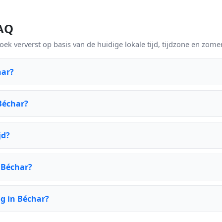
FAQ
k ververst op basis van de huidige lokale tijd, tijdzone en zomer
har?
Béchar?
jd?
r Béchar?
g in Béchar?