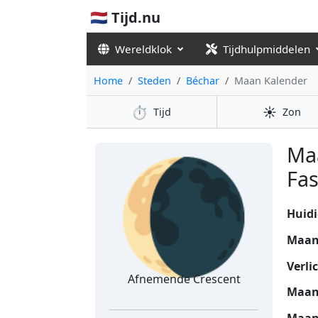
🇳🇱 Tijd.nu
Wereldklok
Tijdhulpmiddelen
Home
Steden
Béchar
Maan Kalender
⏱️
☀️
Tijd
Zon
🌘
Ma
Fas
Huidi
Maan
Verli
Afnemende Crescent
Maan