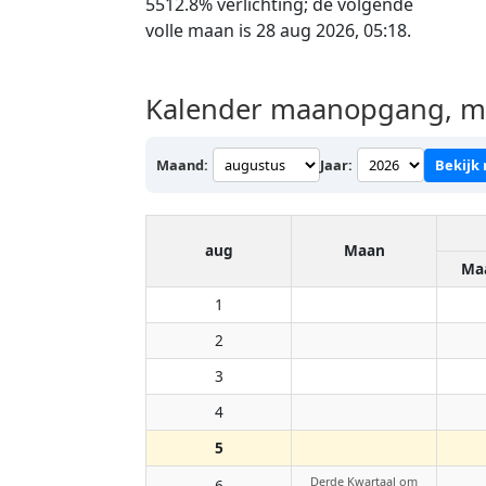
5512.8% verlichting; de volgende
volle maan is 28 aug 2026, 05:18.
Kalender maanopgang, ma
Maand:
Jaar:
Bekijk
aug
Maan
Ma
1
2
3
4
5
Derde Kwartaal om
6