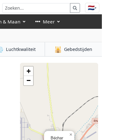
🇳🇱
▾
n & Maan
Meer

🕌
Luchtkwaliteit
Gebedstijden
+
−
×
Béchar