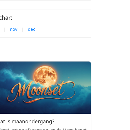
char:
|
nov
|
dec
at is maanondergang?
 bent laat op of vroeg op, en de Maan hangt