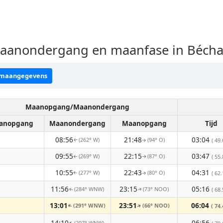
anondergang en maanfase in Béchar
 maangegevens
Maanopgang/Maanondergang
anopgang
Maanondergang
Maanopgang
Tijd
08:56
21:48
03:04
(262° W)
(94° O)
( 49.
↑
↑
09:55
22:15
03:47
(269° W)
(87° O)
( 55.
↑
↑
10:55
22:43
04:31
(277° W)
(80° O)
( 62.
↑
↑
11:56
23:15
05:16
(284° WNW)
(73° NOO)
( 68.
↑
↑
13:01
23:51
06:04
(291° WNW)
(66° NOO)
( 74.
↑
↑
-
14:10
06:56
(297° WNW)