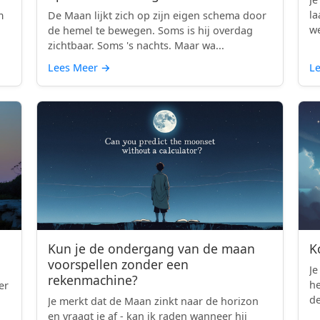
la
m
De Maan lijkt zich op zijn eigen schema door
we
d
de hemel te bewegen. Soms is hij overdag
zichtbaar. Soms 's nachts. Maar wa...
Lees Meer
→
L
Kun je de ondergang van de maan
K
voorspellen zonder een
Je
rekenmachine?
h
er
de
Je merkt dat de Maan zinkt naar de horizon
en vraagt je af - kan ik raden wanneer hij