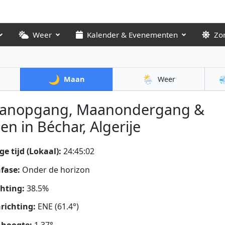
Weer
Kalender & Evenementen
Zo
🌙
🌦️

Maan
Weer
anopgang, Maanondergang &
en in Béchar, Algerije
ge tijd (Lokaal):
24:45:03
fase:
Onder de horizon
chting:
38.5%
richting:
ENE (61.4°)