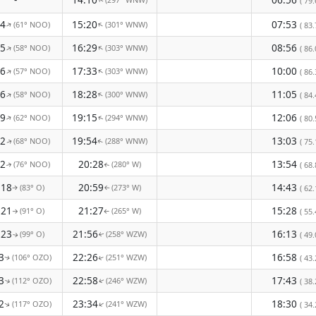
( 79.
↑
34
15:20
07:53
(61° NOO)
(301° WNW)
↑
↑
( 83.
25
16:29
08:56
(58° NOO)
(303° WNW)
↑
↑
( 86.
26
17:33
10:00
(57° NOO)
(303° WNW)
↑
↑
( 86.
36
18:28
11:05
(58° NOO)
(300° WNW)
↑
↑
( 84.
49
19:15
12:06
(62° NOO)
(294° WNW)
↑
( 80.
↑
02
19:54
13:03
(68° NOO)
(288° WNW)
( 75.
↑
↑
12
20:28
13:54
(76° NOO)
(280° W)
( 68.
↑
↑
:18
20:59
14:43
(83° O)
(273° W)
( 62.
↑
↑
:21
21:27
15:28
(91° O)
(265° W)
( 55.
↑
↑
:23
21:56
16:13
(99° O)
(258° WZW)
( 49.
↑
↑
3
22:26
16:58
(106° OZO)
(251° WZW)
( 43.
↑
↑
3
22:58
17:43
(112° OZO)
(246° WZW)
( 38.
↑
↑
2
23:34
18:30
(117° OZO)
(241° WZW)
↑
( 34.
↑