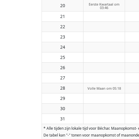
Eerste Kwartaal om
20
03:46
21
22
23
24
25
26
27
28
Volle Maan om 05:18
29
30
31
* Alle tijden zijn lokale tijd voor Béchar. Maanopkom
De tabel kan "-" tonen voor maanopkomst of maanonderg