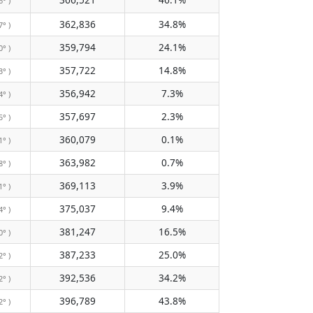
6° )
362,836
34.8%
7° )
359,794
24.1%
0° )
357,722
14.8%
3° )
356,942
7.3%
4° )
357,697
2.3%
5° )
360,079
0.1%
1° )
363,982
0.7%
8° )
369,113
3.9%
1° )
375,037
9.4%
4° )
381,247
16.5%
0° )
387,233
25.0%
2° )
392,536
34.2%
2° )
396,789
43.8%
2° )