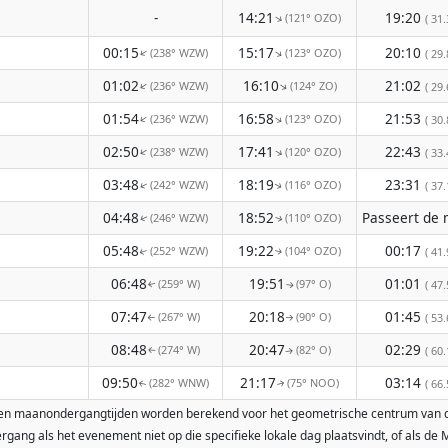
-
14:21
19:20
(121° OZO)
↑
( 31.
00:15
15:17
20:10
(238° WZW)
(123° OZO)
↑
↑
( 29.
01:02
16:10
21:02
(236° WZW)
(124° ZO)
↑
↑
( 29.
01:54
16:58
21:53
(236° WZW)
(123° OZO)
↑
↑
( 30.
02:50
17:41
22:43
(238° WZW)
(120° OZO)
↑
↑
( 33.
03:48
18:19
23:31
(242° WZW)
(116° OZO)
↑
( 37.
↑
04:48
18:52
(246° WZW)
(110° OZO)
↑
↑
05:48
19:22
00:17
(252° WZW)
(104° OZO)
( 41.
↑
↑
06:48
19:51
01:01
(259° W)
(97° O)
( 47.
↑
↑
07:47
20:18
01:45
(267° W)
(90° O)
( 53.
↑
↑
08:48
20:47
02:29
(274° W)
(82° O)
( 60.
↑
↑
09:50
21:17
03:14
(282° WNW)
(75° NOO)
( 66.
↑
↑
st- en maanondergangtijden worden berekend voor het geometrische centrum van 
ang als het evenement niet op die specifieke lokale dag plaatsvindt, of als d