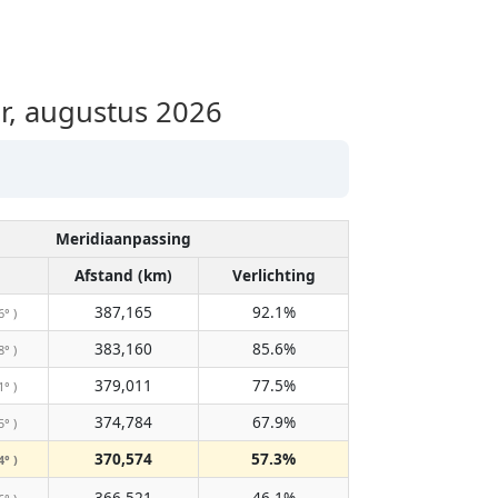
, augustus 2026
Meridiaanpassing
Afstand (km)
Verlichting
387,165
92.1%
6° )
383,160
85.6%
8° )
379,011
77.5%
1° )
374,784
67.9%
5° )
370,574
57.3%
4° )
366,521
46.1%