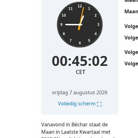
Maan
00:45:03
12
11
1
Maan
10
2
9
3
Volg
8
4
Volg
7
5
6
Volg
00:45:03
Volge
CET
vrijdag 7 augustus 2026
⛶
Volledig scherm
Vanavond in Béchar staat de
Maan in Laatste Kwartaal met