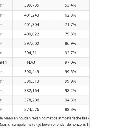
399,735
53.4%
3° )
401,243
62.8%
8° )
401,304
71.7%
6° )
400,022
79.8%
8° )
397,602
86.9%
4° )
394,311
92.7%
1° )
Passeert de meridiaan niet
N.v.t.
97.0%
( N.v.t. )
390,449
99.5%
9° )
386,313
99.9%
5° )
382,164
98.2%
6° )
378,206
94.3%
1° )
374,576
88.3%
5° )
de Maan en houden rekening met de atmosferische breking van de Aarde. Data zij
e Maan circumpolair is (altijd boven of onder de horizon). Twee maanopkomsten