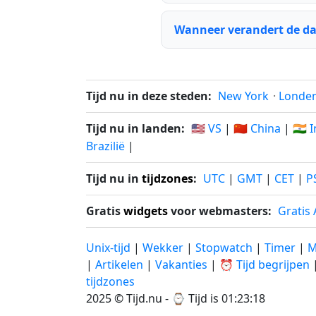
Wanneer verandert de da
Tijd nu in deze steden:
New York
·
Londe
Tijd nu in landen:
🇺🇸 VS
|
🇨🇳 China
|
🇮🇳 
Brazilië
|
Tijd nu in
tijdzones
:
UTC
|
GMT
|
CET
|
P
Gratis
widgets
voor webmasters:
Gratis
Unix-tijd
|
Wekker
|
Stopwatch
|
Timer
|
M
|
Artikelen
|
Vakanties
|
⏰ Tijd begrijpen
tijdzones
2025 © Tijd.nu - ⌚
Tijd is 01:23:18