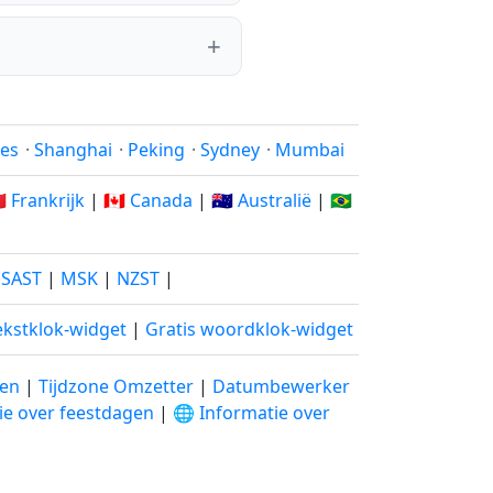
les
·
Shanghai
·
Peking
·
Sydney
·
Mumbai
🇷 Frankrijk
|
🇨🇦 Canada
|
🇦🇺 Australië
|
🇧🇷
|
SAST
|
MSK
|
NZST
|
ekstklok-widget
|
Gratis woordklok-widget
len
|
Tijdzone Omzetter
|
Datumbewerker
ie over feestdagen
|
🌐 Informatie over