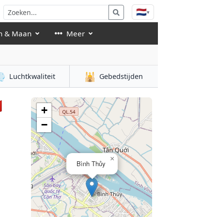
🇳🇱
▾
n & Maan
Meer

🕌
Luchtkwaliteit
Gebedstijden

+
−
×
Bình Thủy