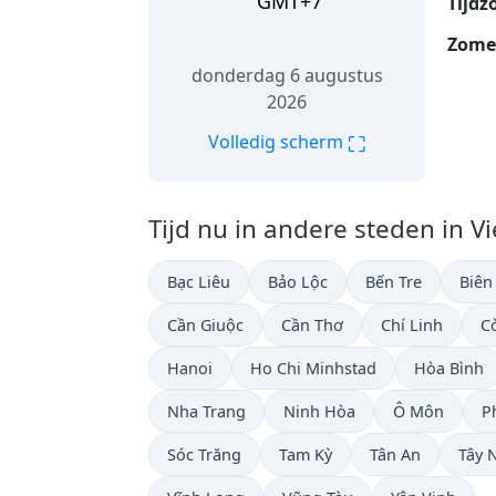
GMT+7
Tijdz
Zomer
donderdag 6 augustus
2026
⛶
Volledig scherm
Tijd nu in andere steden in V
Bạc Liêu
Bảo Lộc
Bến Tre
Biên
Cần Giuộc
Cần Thơ
Chí Linh
C
Hanoi
Ho Chi Minhstad
Hòa Bình
Nha Trang
Ninh Hòa
Ô Môn
P
Sóc Trăng
Tam Kỳ
Tân An
Tây 