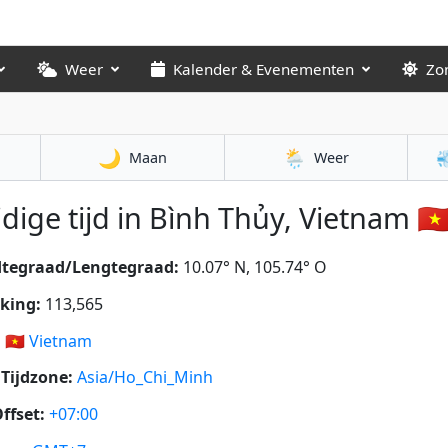
Weer
Kalender & Evenementen
Zo
🌙
🌦️

Maan
Weer
dige tijd in Bình Thủy, Vietnam 🇻
dtegraad/Lengtegraad:
10.07° N, 105.74° O
king:
113,565
:
🇻🇳
Vietnam
Tijdzone:
Asia/Ho_Chi_Minh
ffset:
+07:00