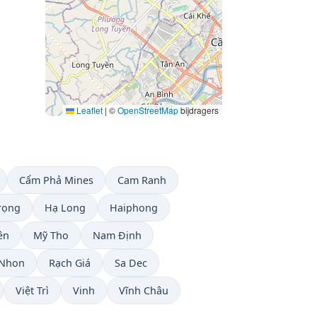
Leaflet
|
©
OpenStreetMap
bijdragers
Cẩm Phả Mines
Cam Ranh
rọng
Hạ Long
Haiphong
ên
Mỹ Tho
Nam Định
 Nhon
Rạch Giá
Sa Dec
Việt Trì
Vinh
Vĩnh Châu