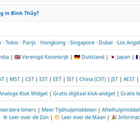
g in Bình Thủy?
n
·
Tokio
·
Parijs
·
Hongkong
·
Singapore
·
Dubai
·
Los Ange
India
|
🇬🇧 Verenigd Koninkrijk
|
🇩🇪 Duitsland
|
🇯🇵 Japan
|
🇫
ST
|
MST
|
CST
|
EST
|
EET
|
IST
|
China (CST)
|
JST
|
AEST
 Analoge Klok Widget
|
Gratis digitaal klok-widget
|
Gratis t
eerdere timers
|
Meer Tijdhulpmiddelen
|
Aftelhulpmidde
|
☀️ Leer over de Zon
|
🌕 Leer over de Maan
|
🎉 Informat