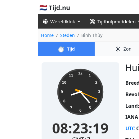
🇳🇱 Tijd.nu
Wereldklok
Tijdhulpmiddelen
Home
Steden
Bình Thủy
⏱️
☀️
Tijd
Zon
Hui
08:23:19
12
11
1
Bree
10
2
9
3
Bevol
8
4
Land
7
5
6
IANA 
08:23:19
UTC
O