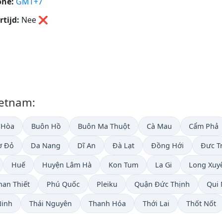
one:
GMT+7
tijd:
Nee
❌
ietnam:
 Hòa
Buôn Hồ
Buôn Ma Thuột
Cà Mau
Cẩm Phả
ờ Đỏ
Da Nang
Dĩ An
Đà Lạt
Đồng Hới
Đưc T
Huế
Huyện Lâm Hà
Kon Tum
La Gi
Long Xuy
han Thiết
Phú Quốc
Pleiku
Quận Đức Thịnh
Qui
Ninh
Thái Nguyên
Thanh Hóa
Thới Lai
Thốt Nốt