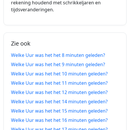
rekening houdend met schrikkeljaren en
5
tijdsveranderingen.
05-08-
5 minuten
05-08-
minuten
2026
vanaf-nu
2026
geleden
6
05-08-
6 minuten
05-08-
minuten
Zie ook
2026
vanaf-nu
2026
geleden
Welke Uur was het het 8 minuten geleden?
7
05-08-
7 minuten
05-08-
Welke Uur was het het 9 minuten geleden?
minuten
2026
vanaf-nu
2026
Welke Uur was het het 10 minuten geleden?
geleden
Welke Uur was het het 11 minuten geleden?
8
05-08-
8 minuten
05-08-
Welke Uur was het het 12 minuten geleden?
minuten
2026
vanaf-nu
2026
geleden
Welke Uur was het het 14 minuten geleden?
Welke Uur was het het 15 minuten geleden?
9
05-08-
9 minuten
05-08-
Welke Uur was het het 16 minuten geleden?
minuten
2026
vanaf-nu
2026
geleden
Welke Uur was het het 17 minuten geleden?