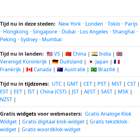
geleden
vanaf-nu
15
15
05-08-
05-08-
minuten
minuten
Tijd nu in deze steden:
New York
·
Londen
·
Tokio
·
Parijs
2026
2026
geleden
vanaf-nu
·
Hongkong
·
Singapore
·
Dubai
·
Los Angeles
·
Shanghai
·
Peking
·
Sydney
·
Mumbai
16
16
05-08-
05-08-
minuten
minuten
Tijd nu in landen:
🇺🇸 VS
|
🇨🇳 China
|
🇮🇳 India
|
🇬🇧
2026
2026
geleden
vanaf-nu
Verenigd Koninkrijk
|
🇩🇪 Duitsland
|
🇯🇵 Japan
|
🇫🇷
Frankrijk
|
🇨🇦 Canada
|
🇦🇺 Australië
|
🇧🇷 Brazilië
|
17
17
05-08-
05-08-
minuten
minuten
2026
2026
Tijd nu in
tijdzones
:
UTC
|
GMT
|
CET
|
PST
|
MST
|
CST
|
geleden
vanaf-nu
EST
|
EET
|
IST
|
China (CST)
|
JST
|
AEST
|
SAST
|
MSK
|
NZST
|
18
18
05-08-
05-08-
minuten
minuten
2026
2026
Gratis
widgets
voor webmasters:
Gratis Analoge Klok
geleden
vanaf-nu
Widget
|
Gratis digitaal klok-widget
|
Gratis tekstklok-
widget
|
Gratis woordklok-widget
19
19
05-08-
05-08-
minuten
minuten