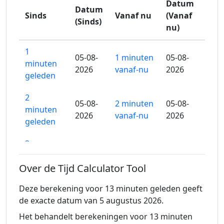
Datum
Datum
Sinds
Vanaf nu
(Vanaf
(Sinds)
nu)
1
05-08-
1 minuten
05-08-
minuten
2026
vanaf-nu
2026
geleden
2
05-08-
2 minuten
05-08-
minuten
2026
vanaf-nu
2026
geleden
3
05-08-
3 minuten
05-08-
minuten
2026
vanaf-nu
2026
Over de Tijd Calculator Tool
geleden
Deze berekening voor 13 minuten geleden geeft
4
05-08-
4 minuten
05-08-
de exacte datum van 5 augustus 2026.
minuten
2026
vanaf-nu
2026
geleden
Het behandelt berekeningen voor 13 minuten