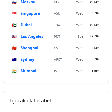
🇷🇺
Moskou
Wed
MSK
08:39
🇸🇬
Singapore
Wed
+08
13:39
🇦🇪
Dubai
Wed
+04
09:39
🇺🇸
Los Angeles
Tue
PDT
22:39
🇨🇳
Shanghai
Wed
CST
13:39
🇦🇺
Sydney
Wed
AEST
15:39
🇮🇳
Mumbai
Wed
IST
11:09
Tijdcalculatietabel