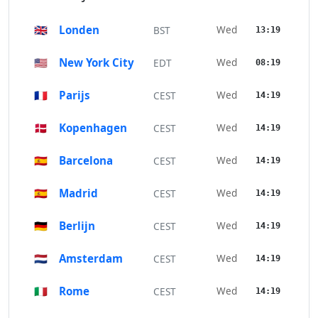
🇬🇧
Londen
Wed
BST
13:19
🇺🇸
New York City
Wed
EDT
08:19
🇫🇷
Parijs
Wed
CEST
14:19
🇩🇰
Kopenhagen
Wed
CEST
14:19
🇪🇸
Barcelona
Wed
CEST
14:19
🇪🇸
Madrid
Wed
CEST
14:19
🇩🇪
Berlijn
Wed
CEST
14:19
🇳🇱
Amsterdam
Wed
CEST
14:19
🇮🇹
Rome
Wed
CEST
14:19