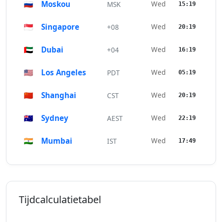
🇷🇺
Moskou
Wed
MSK
15:19
🇸🇬
Singapore
Wed
+08
20:19
🇦🇪
Dubai
Wed
+04
16:19
🇺🇸
Los Angeles
Wed
PDT
05:19
🇨🇳
Shanghai
Wed
CST
20:19
🇦🇺
Sydney
Wed
AEST
22:19
🇮🇳
Mumbai
Wed
IST
17:49
Tijdcalculatietabel