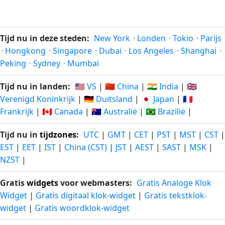
geleden
vanaf-nu
20
20
05-08-
05-08-
minuten
minuten
Tijd nu in deze steden:
New York
·
Londen
·
Tokio
·
Parijs
2026
2026
geleden
vanaf-nu
·
Hongkong
·
Singapore
·
Dubai
·
Los Angeles
·
Shanghai
·
Peking
·
Sydney
·
Mumbai
21
21
05-08-
05-08-
minuten
minuten
Tijd nu in landen:
🇺🇸 VS
|
🇨🇳 China
|
🇮🇳 India
|
🇬🇧
2026
2026
geleden
vanaf-nu
Verenigd Koninkrijk
|
🇩🇪 Duitsland
|
🇯🇵 Japan
|
🇫🇷
Frankrijk
|
🇨🇦 Canada
|
🇦🇺 Australië
|
🇧🇷 Brazilië
|
22
22
05-08-
05-08-
minuten
minuten
2026
2026
Tijd nu in
tijdzones
:
UTC
|
GMT
|
CET
|
PST
|
MST
|
CST
|
geleden
vanaf-nu
EST
|
EET
|
IST
|
China (CST)
|
JST
|
AEST
|
SAST
|
MSK
|
NZST
|
23
23
05-08-
05-08-
minuten
minuten
2026
2026
Gratis
widgets
voor webmasters:
Gratis Analoge Klok
geleden
vanaf-nu
Widget
|
Gratis digitaal klok-widget
|
Gratis tekstklok-
widget
|
Gratis woordklok-widget
24
24
05-08-
05-08-
minuten
minuten