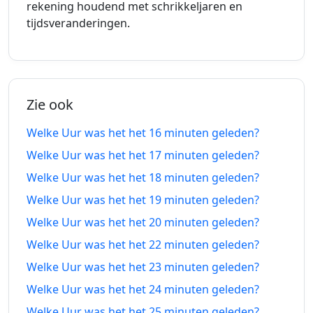
rekening houdend met schrikkeljaren en
10
10
tijdsveranderingen.
05-08-
05-08-
minuten
minuten
2026
2026
geleden
vanaf-nu
11
11
05-08-
05-08-
minuten
minuten
Zie ook
2026
2026
geleden
vanaf-nu
Welke Uur was het het 16 minuten geleden?
12
12
05-08-
05-08-
Welke Uur was het het 17 minuten geleden?
minuten
minuten
2026
2026
Welke Uur was het het 18 minuten geleden?
geleden
vanaf-nu
Welke Uur was het het 19 minuten geleden?
13
13
05-08-
05-08-
Welke Uur was het het 20 minuten geleden?
minuten
minuten
2026
2026
geleden
vanaf-nu
Welke Uur was het het 22 minuten geleden?
Welke Uur was het het 23 minuten geleden?
14
14
05-08-
05-08-
Welke Uur was het het 24 minuten geleden?
minuten
minuten
2026
2026
geleden
vanaf-nu
Welke Uur was het het 25 minuten geleden?