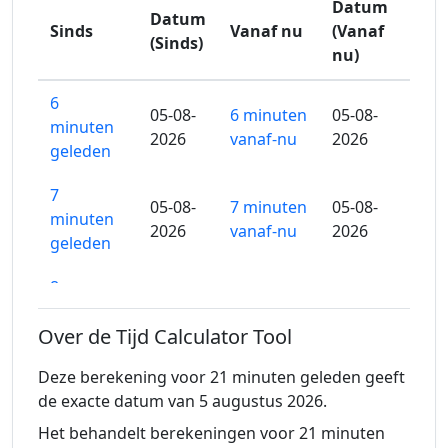
Datum
Datum
Sinds
Vanaf nu
(Vanaf
(Sinds)
nu)
6
05-08-
6 minuten
05-08-
minuten
2026
vanaf-nu
2026
geleden
7
05-08-
7 minuten
05-08-
minuten
2026
vanaf-nu
2026
geleden
8
05-08-
8 minuten
05-08-
minuten
2026
vanaf-nu
2026
Over de Tijd Calculator Tool
geleden
Deze berekening voor 21 minuten geleden geeft
9
05-08-
9 minuten
05-08-
de exacte datum van 5 augustus 2026.
minuten
2026
vanaf-nu
2026
geleden
Het behandelt berekeningen voor 21 minuten