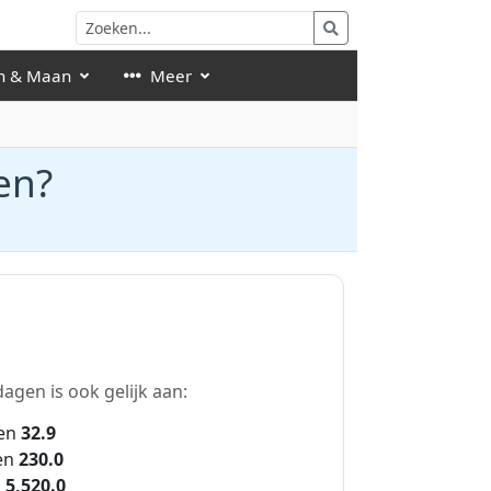
n & Maan
Meer
en?
agen is ook gelijk aan:
en
32.9
en
230.0
n
5,520.0