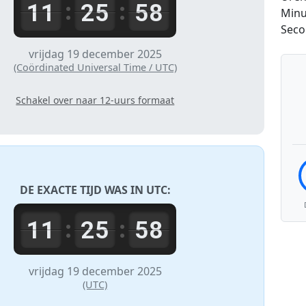
11
25
58
:
:
Minu
Sec
vrijdag 19 december 2025
(Coördinated Universal Time / UTC)
Schakel over naar 12-uurs formaat
DE EXACTE TIJD WAS IN
UTC
:
11
25
58
:
:
vrijdag 19 december 2025
(UTC)