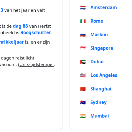
🇳🇱
Amsterdam
53
van het jaar en valt
🇮🇹
Rome
t is de
dag 88
van Herfst
enbeeld is
Boogschutter
.
🇷🇺
Moskou
hrikkeljaar
is, en er zijn
🇸🇬
Singapore
dagen reist licht
🇦🇪
Dubai
vacuüm. (
Unix-tijdstempel
:
🇺🇸
Los Angeles
🇨🇳
Shanghai
🇦🇺
Sydney
🇮🇳
Mumbai