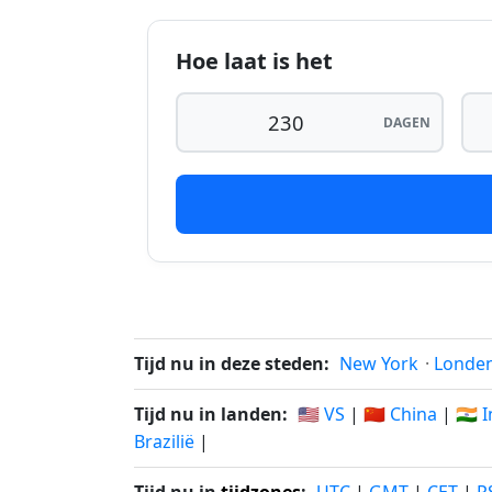
232 dagen geleden
1
Hoe laat is het
233 dagen geleden
1
234 dagen geleden
1
DAGEN
235 dagen geleden
1
236 dagen geleden
1
237 dagen geleden
1
238 dagen geleden
1
239 dagen geleden
1
Tijd nu in deze steden:
New York
·
Londe
240 dagen geleden
0
Tijd nu in landen:
🇺🇸 VS
|
🇨🇳 China
|
🇮🇳 
Brazilië
|
241 dagen geleden
0