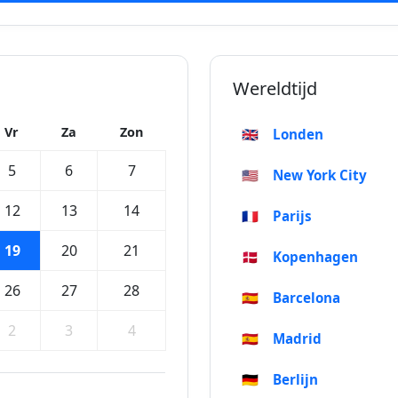
Wereldtijd
Vr
Za
Zon
🇬🇧
Londen
5
6
7
🇺🇸
New York City
12
13
14
🇫🇷
Parijs
19
20
21
🇩🇰
Kopenhagen
26
27
28
🇪🇸
Barcelona
2
3
4
🇪🇸
Madrid
🇩🇪
Berlijn