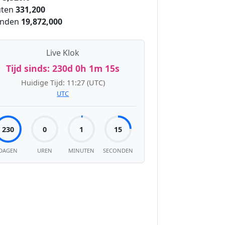
ten
331,200
onden
19,872,000
Live Klok
Tijd sinds:
230d 0h 1m 16s
Huidige Tijd:
11:27
(UTC)
UTC
230
0
1
16
DAGEN
UREN
MINUTEN
SECONDEN