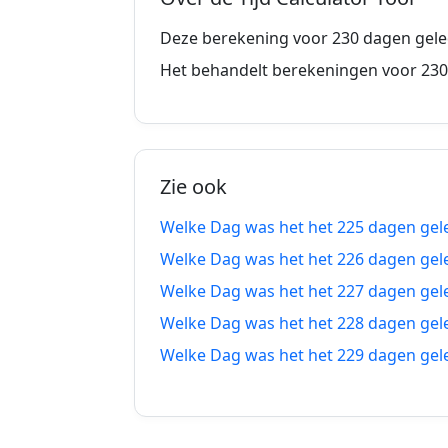
222 dagen geleden
2
Deze berekening voor 230 dagen gele
223 dagen geleden
2
Het behandelt berekeningen voor 230
224 dagen geleden
2
225 dagen geleden
2
Zie ook
226 dagen geleden
2
Welke Dag was het het 225 dagen gel
227 dagen geleden
2
Welke Dag was het het 226 dagen gel
228 dagen geleden
2
Welke Dag was het het 227 dagen gel
Welke Dag was het het 228 dagen gel
229 dagen geleden
2
Welke Dag was het het 229 dagen gel
230 dagen geleden
1
231 dagen geleden
1