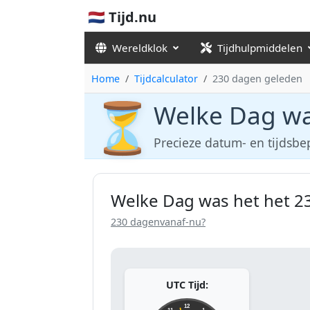
🇳🇱 Tijd.nu
Wereldklok
Tijdhulpmiddelen
Home
Tijdcalculator
230 dagen geleden
⏳
Welke Dag wa
Precieze datum- en tijdsbe
Welke Dag was het het 2
230 dagenvanaf-nu?
UTC Tijd:
12