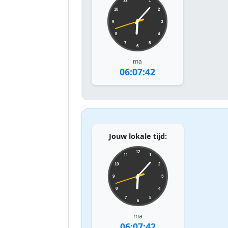
11
1
10
2
9
3
8
4
7
5
6
ma
06:07:42
Jouw lokale tijd:
12
11
1
10
2
9
3
8
4
7
5
6
ma
06:07:42