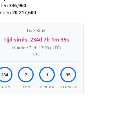
ten
336,960
onden
20,217,600
Live Klok
Tijd sinds:
234d 7h 1m 35s
Huidige Tijd:
13:09
(UTC)
UTC
234
7
1
35
DAGEN
UREN
MINUTEN
SECONDEN