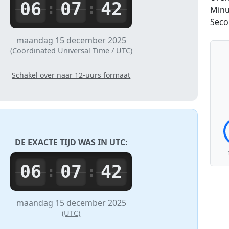
06
07
42
:
:
Minu
Sec
maandag 15 december 2025
(Coördinated Universal Time / UTC)
Schakel over naar 12-uurs formaat
DE EXACTE TIJD WAS IN
UTC
:
06
07
42
:
:
maandag 15 december 2025
(UTC)