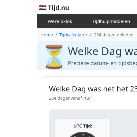
🇳🇱 Tijd.nu
Wereldklok
Tijdhulpmiddelen
Home
Tijdcalculator
234 dagen geleden
⏳
Welke Dag wa
Precieze datum- en tijdsbe
Welke Dag was het het 2
234 dagenvanaf-nu?
UTC Tijd:
12