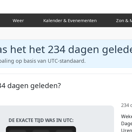
Weer
Kalender & Evenementen
Zo
s het het 234 dagen geled
paling op basis van UTC-standaard.
34 dagen geleden?
234 d
Wek
DE EXACTE TIJD WAS IN UTC:
Dag
Ure