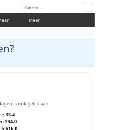
n & Maan
Meer
en?
agen is ook gelijk aan:
en
33.4
en
234.0
n
5,616.0