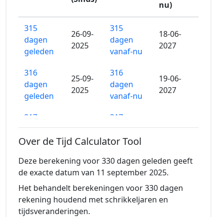
nu)
315
315
26-09-
18-06-
dagen
dagen
2025
2027
geleden
vanaf-nu
316
316
25-09-
19-06-
dagen
dagen
2025
2027
geleden
vanaf-nu
317
317
24-09-
20-06-
dagen
dagen
2025
2027
Over de Tijd Calculator Tool
geleden
vanaf-nu
Deze berekening voor 330 dagen geleden geeft
318
318
23-09-
21-06-
de exacte datum van 11 september 2025.
dagen
dagen
2025
2027
geleden
vanaf-nu
Het behandelt berekeningen voor 330 dagen
rekening houdend met schrikkeljaren en
319
319
tijdsveranderingen.
22-09-
22-06-