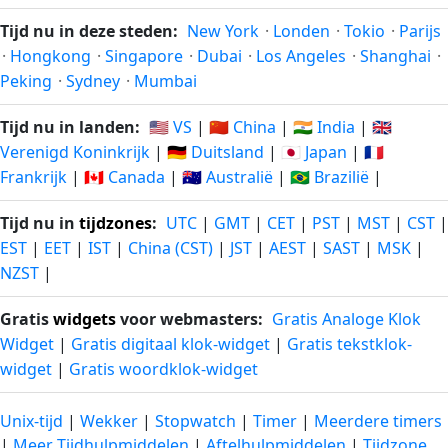
329
329
12-09-
02-07-
dagen
dagen
Tijd nu in deze steden:
New York
·
Londen
·
Tokio
·
Parijs
2025
2027
geleden
vanaf-nu
·
Hongkong
·
Singapore
·
Dubai
·
Los Angeles
·
Shanghai
·
Peking
·
Sydney
·
Mumbai
330
330
11-09-
03-07-
dagen
dagen
Tijd nu in landen:
🇺🇸 VS
|
🇨🇳 China
|
🇮🇳 India
|
🇬🇧
2025
2027
geleden
vanaf-nu
Verenigd Koninkrijk
|
🇩🇪 Duitsland
|
🇯🇵 Japan
|
🇫🇷
Frankrijk
|
🇨🇦 Canada
|
🇦🇺 Australië
|
🇧🇷 Brazilië
|
331
331
10-09-
04-07-
dagen
dagen
2025
2027
Tijd nu in
tijdzones
:
UTC
|
GMT
|
CET
|
PST
|
MST
|
CST
|
geleden
vanaf-nu
EST
|
EET
|
IST
|
China (CST)
|
JST
|
AEST
|
SAST
|
MSK
|
NZST
|
332
332
09-09-
05-07-
dagen
dagen
2025
2027
Gratis
widgets
voor webmasters:
Gratis Analoge Klok
geleden
vanaf-nu
Widget
|
Gratis digitaal klok-widget
|
Gratis tekstklok-
widget
|
Gratis woordklok-widget
333
333
08-09-
06-07-
dagen
dagen
2025
2027
geleden
vanaf-nu
Unix-tijd
|
Wekker
|
Stopwatch
|
Timer
|
Meerdere timers
|
Meer Tijdhulpmiddelen
|
Aftelhulpmiddelen
|
Tijdzone