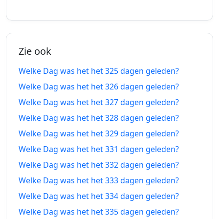
dagen
dagen
2025
2027
geleden
vanaf-nu
320
320
21-09-
23-06-
dagen
dagen
Zie ook
2025
2027
geleden
vanaf-nu
Welke Dag was het het 325 dagen geleden?
321
321
20-09-
24-06-
Welke Dag was het het 326 dagen geleden?
dagen
dagen
2025
2027
Welke Dag was het het 327 dagen geleden?
geleden
vanaf-nu
Welke Dag was het het 328 dagen geleden?
322
322
19-09-
25-06-
Welke Dag was het het 329 dagen geleden?
dagen
dagen
2025
2027
geleden
vanaf-nu
Welke Dag was het het 331 dagen geleden?
Welke Dag was het het 332 dagen geleden?
323
323
18-09-
26-06-
Welke Dag was het het 333 dagen geleden?
dagen
dagen
2025
2027
geleden
vanaf-nu
Welke Dag was het het 334 dagen geleden?
Welke Dag was het het 335 dagen geleden?
324
324