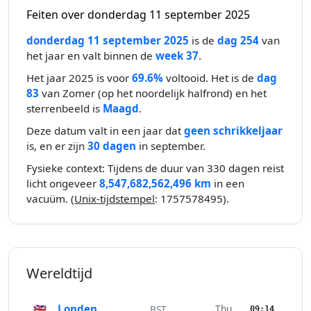
Feiten over donderdag 11 september 2025
donderdag 11 september 2025
is de
dag 254
van
het jaar en valt binnen de
week 37
.
Het jaar 2025 is voor
69.6%
voltooid. Het is de
dag
83
van Zomer (op het noordelijk halfrond) en het
sterrenbeeld is
Maagd
.
Deze datum valt in een jaar dat
geen schrikkeljaar
is, en er zijn
30 dagen
in september.
Fysieke context: Tijdens de duur van 330 dagen reist
licht ongeveer
8,547,682,562,496 km
in een
vacuüm. (
Unix-tijdstempel
: 1757578495).
Wereldtijd
🇬🇧
Londen
Thu
BST
09:14