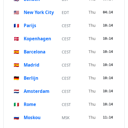
🇺🇸
New York City
Thu
EDT
04:14
🇫🇷
Parijs
Thu
CEST
10:14
🇩🇰
Kopenhagen
Thu
CEST
10:14
🇪🇸
Barcelona
Thu
CEST
10:14
🇪🇸
Madrid
Thu
CEST
10:14
🇩🇪
Berlijn
Thu
CEST
10:14
🇳🇱
Amsterdam
Thu
CEST
10:14
🇮🇹
Rome
Thu
CEST
10:14
🇷🇺
Moskou
Thu
MSK
11:14