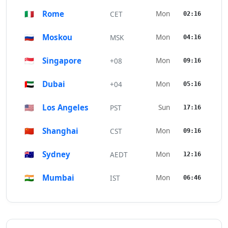
🇮🇹
Rome
Mon
CET
02:16
🇷🇺
Moskou
Mon
MSK
04:16
🇸🇬
Singapore
Mon
+08
09:16
🇦🇪
Dubai
Mon
+04
05:16
🇺🇸
Los Angeles
Sun
PST
17:16
🇨🇳
Shanghai
Mon
CST
09:16
🇦🇺
Sydney
Mon
AEDT
12:16
🇮🇳
Mumbai
Mon
IST
06:46