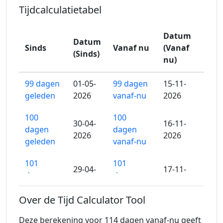
Tijdcalculatietabel
Datum
Datum
Sinds
Vanaf nu
(Vanaf
(Sinds)
nu)
99 dagen
01-05-
99 dagen
15-11-
geleden
2026
vanaf-nu
2026
100
100
30-04-
16-11-
dagen
dagen
2026
2026
geleden
vanaf-nu
101
101
29-04-
17-11-
dagen
dagen
2026
2026
geleden
vanaf-nu
Over de Tijd Calculator Tool
102
102
28-04-
18-11-
Deze berekening voor 114 dagen vanaf-nu geeft
dagen
dagen