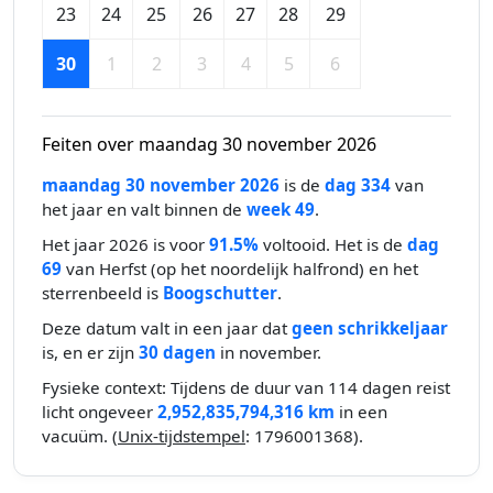
23
24
25
26
27
28
29
30
1
2
3
4
5
6
Feiten over maandag 30 november 2026
maandag 30 november 2026
is de
dag 334
van
het jaar en valt binnen de
week 49
.
Het jaar 2026 is voor
91.5%
voltooid. Het is de
dag
69
van Herfst (op het noordelijk halfrond) en het
sterrenbeeld is
Boogschutter
.
Deze datum valt in een jaar dat
geen schrikkeljaar
is, en er zijn
30 dagen
in november.
Fysieke context: Tijdens de duur van 114 dagen reist
licht ongeveer
2,952,835,794,316 km
in een
vacuüm. (
Unix-tijdstempel
: 1796001368).