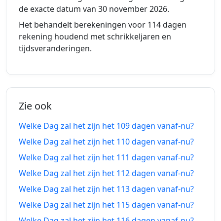
2026
2026
de exacte datum van 30 november 2026.
geleden
vanaf-nu
Het behandelt berekeningen voor 114 dagen
103
103
rekening houdend met schrikkeljaren en
27-04-
19-11-
dagen
dagen
tijdsveranderingen.
2026
2026
geleden
vanaf-nu
104
104
26-04-
20-11-
dagen
dagen
2026
2026
geleden
vanaf-nu
Zie ook
105
105
Welke Dag zal het zijn het 109 dagen vanaf-nu?
25-04-
21-11-
dagen
dagen
2026
2026
Welke Dag zal het zijn het 110 dagen vanaf-nu?
geleden
vanaf-nu
Welke Dag zal het zijn het 111 dagen vanaf-nu?
106
106
Welke Dag zal het zijn het 112 dagen vanaf-nu?
24-04-
22-11-
dagen
dagen
2026
2026
Welke Dag zal het zijn het 113 dagen vanaf-nu?
geleden
vanaf-nu
Welke Dag zal het zijn het 115 dagen vanaf-nu?
107
107
23-04-
23-11-
Welke Dag zal het zijn het 116 dagen vanaf-nu?