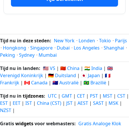
18-04-
28-11-
dagen
dagen
2026
2026
geleden
vanaf-nu
113
113
17-04-
29-11-
dagen
dagen
2026
2026
geleden
vanaf-nu
Tijd nu in deze steden:
New York
·
Londen
·
Tokio
·
Parijs
·
Hongkong
·
Singapore
·
Dubai
·
Los Angeles
·
Shanghai
·
114
114
Peking
·
Sydney
·
Mumbai
16-04-
30-11-
dagen
dagen
2026
2026
geleden
vanaf-nu
Tijd nu in landen:
🇺🇸 VS
|
🇨🇳 China
|
🇮🇳 India
|
🇬🇧
Verenigd Koninkrijk
|
🇩🇪 Duitsland
|
🇯🇵 Japan
|
🇫🇷
115
115
15-04-
01-12-
Frankrijk
|
🇨🇦 Canada
|
🇦🇺 Australië
|
🇧🇷 Brazilië
|
dagen
dagen
2026
2026
geleden
vanaf-nu
Tijd nu in
tijdzones
:
UTC
|
GMT
|
CET
|
PST
|
MST
|
CST
|
EST
|
EET
|
IST
|
China (CST)
|
JST
|
AEST
|
SAST
|
MSK
|
116
116
14-04-
02-12-
NZST
|
dagen
dagen
2026
2026
geleden
vanaf-nu
Gratis
widgets
voor webmasters:
Gratis Analoge Klok