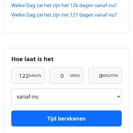
geleden
vanaf-nu
Welke Dag zal het zijn het 126 dagen vanaf-nu?
Welke Dag zal het zijn het 127 dagen vanaf-nu?
116
116
10-04-
28-11-
dagen
dagen
2026
2026
geleden
vanaf-nu
117
117
09-04-
29-11-
dagen
dagen
2026
2026
geleden
vanaf-nu
Hoe laat is het
118
118
08-04-
30-11-
DAGEN
UREN
MINUTEN
dagen
dagen
2026
2026
geleden
vanaf-nu
119
119
07-04-
01-12-
dagen
dagen
2026
2026
geleden
vanaf-nu
Tijd berekenen
120
120
06-04-
02-12-
dagen
dagen