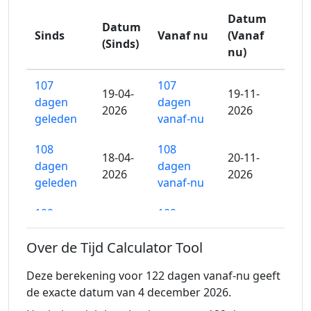
Datum
Datum
Sinds
Vanaf nu
(Vanaf
(Sinds)
nu)
107
107
19-04-
19-11-
dagen
dagen
2026
2026
geleden
vanaf-nu
108
108
18-04-
20-11-
dagen
dagen
2026
2026
geleden
vanaf-nu
109
109
17-04-
21-11-
dagen
dagen
2026
2026
Over de Tijd Calculator Tool
geleden
vanaf-nu
Deze berekening voor 122 dagen vanaf-nu geeft
110
110
16-04-
22-11-
de exacte datum van 4 december 2026.
dagen
dagen
2026
2026
geleden
vanaf-nu