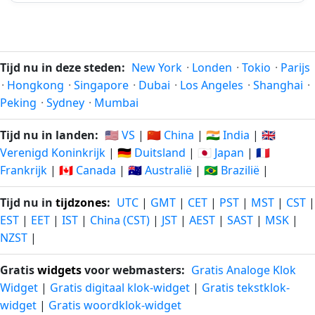
2026
2026
geleden
vanaf-nu
121
121
05-04-
03-12-
dagen
dagen
Tijd nu in deze steden:
New York
·
Londen
·
Tokio
·
Parijs
2026
2026
geleden
vanaf-nu
·
Hongkong
·
Singapore
·
Dubai
·
Los Angeles
·
Shanghai
·
Peking
·
Sydney
·
Mumbai
122
122
04-04-
04-12-
dagen
dagen
Tijd nu in landen:
🇺🇸 VS
|
🇨🇳 China
|
🇮🇳 India
|
🇬🇧
2026
2026
geleden
vanaf-nu
Verenigd Koninkrijk
|
🇩🇪 Duitsland
|
🇯🇵 Japan
|
🇫🇷
Frankrijk
|
🇨🇦 Canada
|
🇦🇺 Australië
|
🇧🇷 Brazilië
|
123
123
03-04-
05-12-
dagen
dagen
2026
2026
Tijd nu in
tijdzones
:
UTC
|
GMT
|
CET
|
PST
|
MST
|
CST
|
geleden
vanaf-nu
EST
|
EET
|
IST
|
China (CST)
|
JST
|
AEST
|
SAST
|
MSK
|
NZST
|
124
124
02-04-
06-12-
dagen
dagen
2026
2026
Gratis
widgets
voor webmasters:
Gratis Analoge Klok
geleden
vanaf-nu
Widget
|
Gratis digitaal klok-widget
|
Gratis tekstklok-
widget
|
Gratis woordklok-widget
125
125
01-04-
07-12-