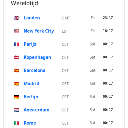
Wereldtijd
🇬🇧
Londen
Fri
GMT
23:17
🇺🇸
New York City
Fri
EST
18:17
🇫🇷
Parijs
Sat
CET
00:17
🇩🇰
Kopenhagen
Sat
CET
00:17
🇪🇸
Barcelona
Sat
CET
00:17
🇪🇸
Madrid
Sat
CET
00:17
🇩🇪
Berlijn
Sat
CET
00:17
🇳🇱
Amsterdam
Sat
CET
00:17
🇮🇹
Rome
Sat
CET
00:17