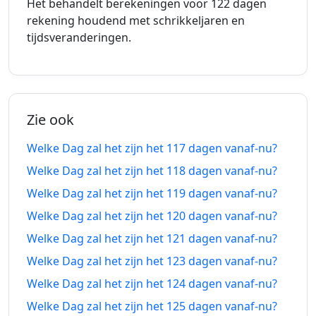
Het behandelt berekeningen voor 122 dagen
rekening houdend met schrikkeljaren en
111
111
tijdsveranderingen.
15-04-
23-11-
dagen
dagen
2026
2026
geleden
vanaf-nu
112
112
14-04-
24-11-
dagen
dagen
Zie ook
2026
2026
geleden
vanaf-nu
Welke Dag zal het zijn het 117 dagen vanaf-nu?
113
113
13-04-
25-11-
Welke Dag zal het zijn het 118 dagen vanaf-nu?
dagen
dagen
2026
2026
Welke Dag zal het zijn het 119 dagen vanaf-nu?
geleden
vanaf-nu
Welke Dag zal het zijn het 120 dagen vanaf-nu?
114
114
12-04-
26-11-
Welke Dag zal het zijn het 121 dagen vanaf-nu?
dagen
dagen
2026
2026
geleden
vanaf-nu
Welke Dag zal het zijn het 123 dagen vanaf-nu?
Welke Dag zal het zijn het 124 dagen vanaf-nu?
115
115
11-04-
27-11-
Welke Dag zal het zijn het 125 dagen vanaf-nu?
dagen
dagen
2026
2026