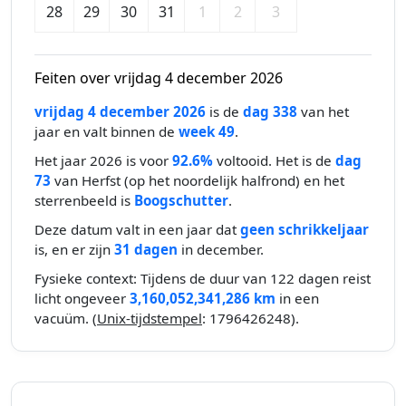
28
29
30
31
1
2
3
Feiten over vrijdag 4 december 2026
vrijdag 4 december 2026
is de
dag 338
van het
jaar en valt binnen de
week 49
.
Het jaar 2026 is voor
92.6%
voltooid. Het is de
dag
73
van Herfst (op het noordelijk halfrond) en het
sterrenbeeld is
Boogschutter
.
Deze datum valt in een jaar dat
geen schrikkeljaar
is, en er zijn
31 dagen
in december.
Fysieke context: Tijdens de duur van 122 dagen reist
licht ongeveer
3,160,052,341,286 km
in een
vacuüm. (
Unix-tijdstempel
: 1796426248).