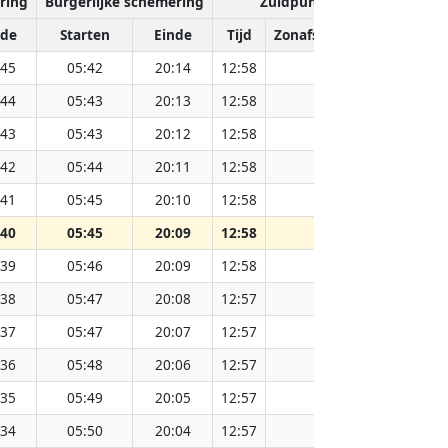
ring
Burgerlijke schemering
Zuidpunt van de zon
nde
Starten
Einde
Tijd
Zonafstand (Miljoen km)
:45
05:42
20:14
12:58
151.83
:44
05:43
20:13
12:58
151.80
:43
05:43
20:12
12:58
151.78
:42
05:44
20:11
12:58
151.76
:41
05:45
20:10
12:58
151.74
:40
05:45
20:09
12:58
151.73
:39
05:46
20:09
12:58
151.71
:38
05:47
20:08
12:57
151.69
:37
05:47
20:07
12:57
151.66
:36
05:48
20:06
12:57
151.64
:35
05:49
20:05
12:57
151.62
:34
05:50
20:04
12:57
151.59