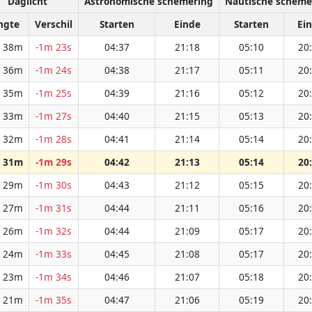
Daglicht
Astronomische schemering
Nautische scheme
ngte
Verschil
Starten
Einde
Starten
Ei
 38m
-1m 23s
04:37
21:18
05:10
20
 36m
-1m 24s
04:38
21:17
05:11
20
 35m
-1m 25s
04:39
21:16
05:12
20
 33m
-1m 27s
04:40
21:15
05:13
20
 32m
-1m 28s
04:41
21:14
05:14
20
 31m
-1m 29s
04:42
21:13
05:14
20
 29m
-1m 30s
04:43
21:12
05:15
20
 27m
-1m 31s
04:44
21:11
05:16
20
 26m
-1m 32s
04:44
21:09
05:17
20
 24m
-1m 33s
04:45
21:08
05:17
20
 23m
-1m 34s
04:46
21:07
05:18
20
 21m
-1m 35s
04:47
21:06
05:19
20