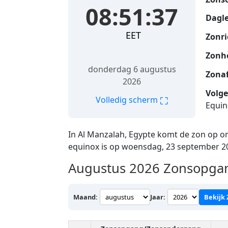
08:51:38
Dagle
EET
Zonri
Zonh
donderdag 6 augustus
Zona
2026
Volge
⛶
Volledig scherm
Equin
In Al Manzalah, Egypte komt de zon op 
equinox is op woensdag, 23 september 2
Augustus 2026
Zonsopgang
Maand:
Jaar:
Bekijk