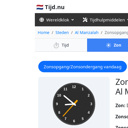
🇳🇱 Tijd.nu
Wereldklok
Tijdhulpmiddelen
Home
Steden
Al Manzalah
Zonsopgang
⏱️
☀️
Tijd
Zon
Zonsopgang/Zonsondergang vandaag
Zo
08:51:38
12
Al 
11
1
10
2
9
3
Zon:
8
4
Zons
7
5
6
Zons