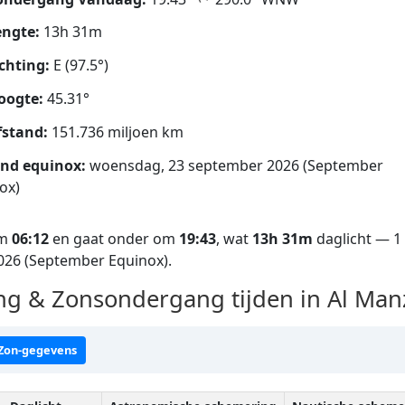
ngte:
13h 31m
chting:
E (97.5°)
oogte:
45.31°
fstand:
151.736 miljoen km
nd equinox:
woensdag, 23 september 2026 (September
ox)
om
06:12
en gaat onder om
19:43
, wat
13h 31m
daglicht — 1
026 (September Equinox).
 & Zonsondergang tijden in Al Man
 Zon-gegevens