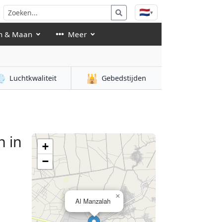
🇳🇱
▾
n & Maan
Meer

🕌
Luchtkwaliteit
Gebedstijden
 in
+
−
×
Al Manzalah