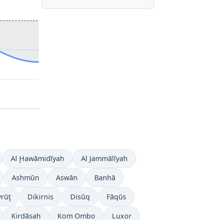
Al Ḩawāmidīyah
Al Jammālīyah
Ashmūn
Aswān
Banhā
rūţ
Dikirnis
Disūq
Fāqūs
Kirdāsah
Kom Ombo
Luxor