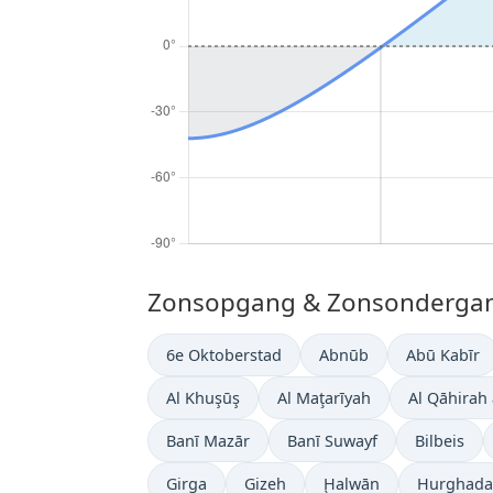
Zonsopgang & Zonsondergang 
6e Oktoberstad
Abnūb
Abū Kabīr
Al Khuşūş
Al Maţarīyah
Al Qāhirah 
Banī Mazār
Banī Suwayf
Bilbeis
Girga
Gizeh
Ḩalwān
Hurghada