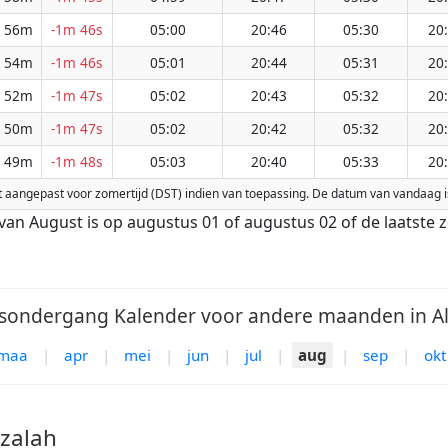
 56m
-1m 46s
05:00
20:46
05:30
20
 54m
-1m 46s
05:01
20:44
05:31
20
 52m
-1m 47s
05:02
20:43
05:32
20
 50m
-1m 47s
05:02
20:42
05:32
20
 49m
-1m 48s
05:03
20:40
05:33
20
wordt aangepast voor zomertijd (DST) indien van toepassing. De datum van vandaag 
van August is op augustus 01 of augustus 02 of de laatste
ondergang Kalender voor andere maanden in Al 
maa
|
apr
|
mei
|
jun
|
jul
|
aug
|
sep
|
okt
nzalah