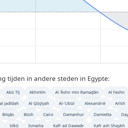
tijden in andere steden in Egypte:
Abū Tīj
Akhmīm
Al ‘Āshir min Ramaḑān
Al Fashn
al Jadīdah
Al Qūşīyah
Al-'Ubūr
Alexandrië
Arīsh
Bilqās
Būsh
Caïro
Damanhur
Damietta
Day
Idkū
Ismailia
Kafr ad Dawwār
Kafr ash Shaykh