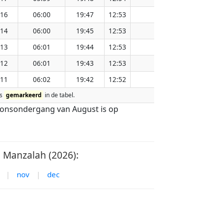
:16
06:00
19:47
12:53
151.15
:14
06:00
19:45
12:53
151.12
:13
06:01
19:44
12:53
151.08
:12
06:01
19:43
12:53
151.05
:11
06:02
19:42
12:52
151.01
is
gemarkeerd
in de tabel.
 zonsondergang van August is op
Manzalah (2026):
|
nov
|
dec