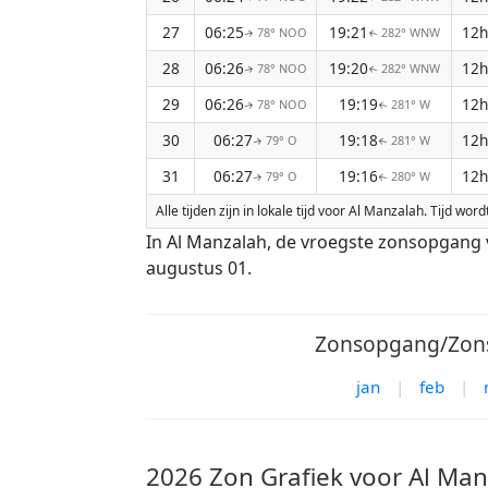
27
06:25
19:21
12h
78° NOO
282° WNW
↑
↑
28
06:26
19:20
12h
78° NOO
282° WNW
↑
↑
29
06:26
19:19
12h
78° NOO
281° W
↑
↑
30
06:27
19:18
12h
79° O
281° W
↑
↑
31
06:27
19:16
12h
79° O
280° W
↑
↑
Alle tijden zijn in lokale tijd voor Al Manzalah. Tijd 
In Al Manzalah, de vroegste zonsopgang 
augustus 01.
Zonsopgang/Zons
jan
|
feb
|
2026 Zon Grafiek voor Al Ma