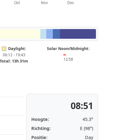
Daylight:
Solar Noon/Midnight:
06:12 - 19:43
━
12:58
Total: 13h 31m
08:51
Hoogte:
45.3°
Richting:
E (98°)
Positie:
Day