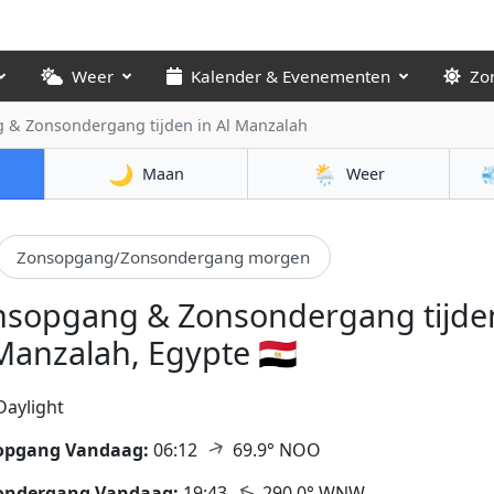
Weer
Kalender & Evenementen
Zo
 & Zonsondergang tijden
in Al Manzalah
🌙
🌦️

Maan
Weer
Zonsopgang/Zonsondergang morgen
nsopgang & Zonsondergang tijden
Manzalah, Egypte 🇪🇬
Daylight
↑
opgang Vandaag:
06:12
69.9° NOO
↑
ondergang Vandaag:
19:43
290.0° WNW