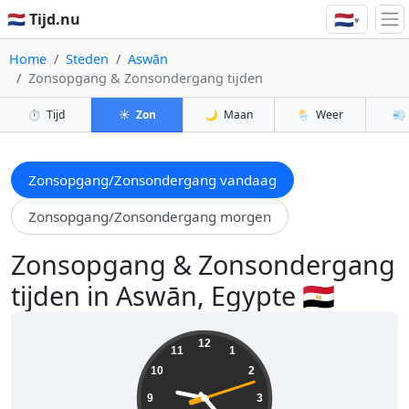
🇳🇱
🇳🇱 Tijd.nu
▾
Home
Steden
Aswān
Zonsopgang & Zonsondergang tijden
⏱️
Tijd
☀️
Zon
🌙
Maan
🌦️
Weer
💨
Zonsopgang/Zonsondergang vandaag
Zonsopgang/Zonsondergang morgen
Zonsopgang & Zonsondergang
tijden in Aswān, Egypte 🇪🇬
21:23:13
12
11
1
10
2
9
3