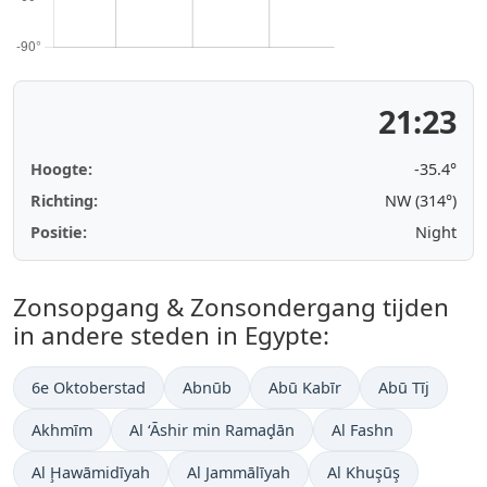
21:23
Hoogte:
-35.5°
Richting:
NW (314°)
Positie:
Night
Zonsopgang & Zonsondergang tijden
in andere steden in Egypte:
6e Oktoberstad
Abnūb
Abū Kabīr
Abū Tīj
Akhmīm
Al ‘Āshir min Ramaḑān
Al Fashn
Al Ḩawāmidīyah
Al Jammālīyah
Al Khuşūş