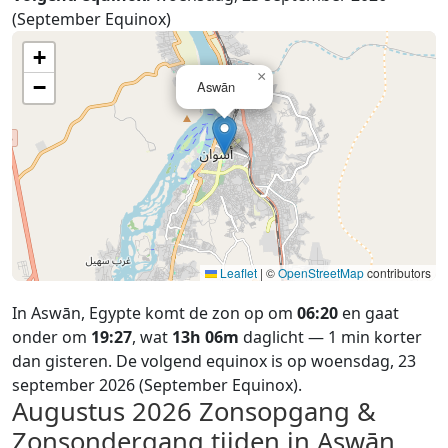
(September Equinox)
+
×
−
Aswān
Leaflet
|
©
OpenStreetMap
contributors
In Aswān, Egypte komt de zon op om
06:20
en gaat
onder om
19:27
, wat
13h 06m
daglicht — 1 min korter
dan gisteren. De volgend equinox is op woensdag, 23
september 2026 (September Equinox).
Augustus 2026
Zonsopgang &
Zonsondergang tijden in Aswān