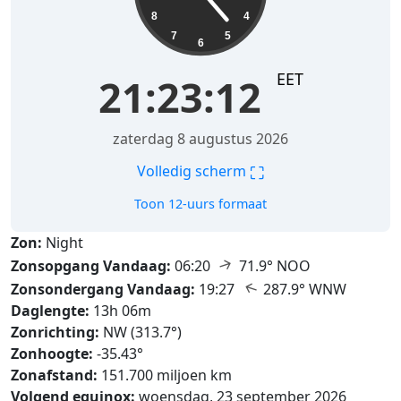
8
4
7
5
6
EET
21:23:13
zaterdag 8 augustus 2026
⛶
Volledig scherm
Toon 12-uurs formaat
Zon:
Night
↑
Zonsopgang Vandaag:
06:20
71.9° NOO
↑
Zonsondergang Vandaag:
19:27
287.9° WNW
Daglengte:
13h 06m
Zonrichting:
NW (313.7°)
Zonhoogte:
-35.43°
Zonafstand:
151.700 miljoen km
Volgend equinox:
woensdag, 23 september 2026