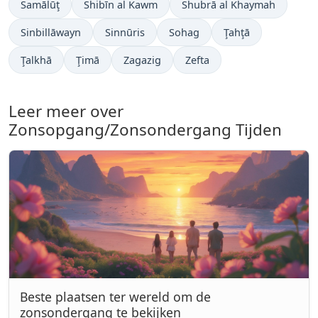
Samālūţ
Shibīn al Kawm
Shubrā al Khaymah
Sinbillāwayn
Sinnūris
Sohag
Ţahţā
Ţalkhā
Ţimā
Zagazig
Zefta
Leer meer over
Zonsopgang/Zonsondergang Tijden
Beste plaatsen ter wereld om de
zonsondergang te bekijken