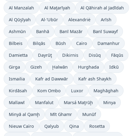
Al Manzalah
Al Maţarīyah
Al Qāhirah al Jadīdah
Al Qūşīyah
Al-'Ubūr
Alexandrië
Arīsh
Ashmūn
Banhā
Banī Mazār
Banī Suwayf
Bilbeis
Bilqās
Būsh
Caïro
Damanhur
Damietta
Dayrūţ
Dikirnis
Disūq
Fāqūs
Girga
Gizeh
Ḩalwān
Hurghada
Idkū
Ismailia
Kafr ad Dawwār
Kafr ash Shaykh
Kirdāsah
Kom Ombo
Luxor
Maghāghah
Mallawī
Manfalut
Marsá Maţrūḩ
Minya
Minyā al Qamḩ
Mīt Ghamr
Munūf
Nieuw Caïro
Qalyub
Qina
Rosetta