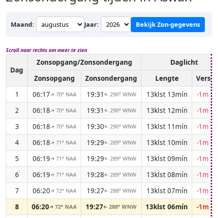
Maand:
Jaar:
Bekijk Zon-gegevens
Scroll naar rechts om meer te zien
Zonsopgang/Zonsondergang
Daglicht
Dag
Zonsopgang
Zonsondergang
Lengte
Versch
1
06:17
19:31
13klst 13mín
-1m 0
70° NAA
290° WNW
↑
↑
2
06:18
19:31
13klst 12mín
-1m 0
70° NAA
290° WNW
↑
↑
3
06:18
19:30
13klst 11mín
-1m 0
70° NAA
290° WNW
↑
↑
4
06:18
19:29
13klst 10mín
-1m 0
71° NAA
289° WNW
↑
↑
5
06:19
19:29
13klst 09mín
-1m 0
71° NAA
289° WNW
↑
↑
6
06:19
19:28
13klst 08mín
-1m 0
71° NAA
289° WNW
↑
↑
7
06:20
19:27
13klst 07mín
-1m 0
72° NAA
288° WNW
↑
↑
8
06:20
19:27
13klst 06mín
-1m 0
72° NAA
288° WNW
↑
↑