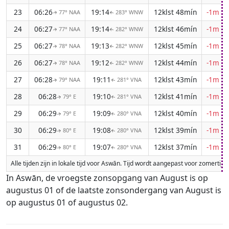
23
06:26
19:14
12klst 48mín
-1m 1
77° NAA
283° WNW
↑
↑
24
06:27
19:14
12klst 46mín
-1m 1
77° NAA
282° WNW
↑
↑
25
06:27
19:13
12klst 45mín
-1m 1
78° NAA
282° WNW
↑
↑
26
06:27
19:12
12klst 44mín
-1m 1
78° NAA
282° WNW
↑
↑
27
06:28
19:11
12klst 43mín
-1m 1
79° NAA
281° VNA
↑
↑
28
06:28
19:10
12klst 41mín
-1m 1
79° E
281° VNA
↑
↑
29
06:29
19:09
12klst 40mín
-1m 1
79° E
280° VNA
↑
↑
30
06:29
19:08
12klst 39mín
-1m 1
80° E
280° VNA
↑
↑
31
06:29
19:07
12klst 37mín
-1m 1
80° E
280° VNA
↑
↑
Alle tijden zijn in lokale tijd voor Aswān. Tijd wordt aangepast voor zomerti
In Aswān, de vroegste zonsopgang van August is op
augustus 01 of de laatste zonsondergang van August is
op augustus 01 of augustus 02.