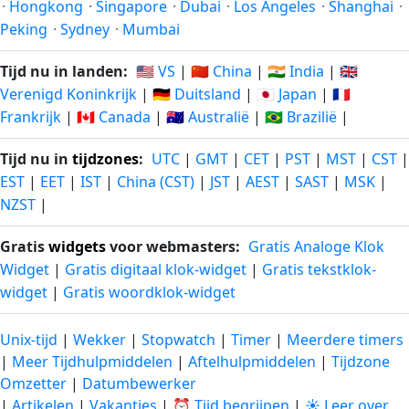
·
Hongkong
·
Singapore
·
Dubai
·
Los Angeles
·
Shanghai
·
Peking
·
Sydney
·
Mumbai
Tijd nu in landen:
🇺🇸 VS
|
🇨🇳 China
|
🇮🇳 India
|
🇬🇧
Verenigd Koninkrijk
|
🇩🇪 Duitsland
|
🇯🇵 Japan
|
🇫🇷
Frankrijk
|
🇨🇦 Canada
|
🇦🇺 Australië
|
🇧🇷 Brazilië
|
Tijd nu in
tijdzones
:
UTC
|
GMT
|
CET
|
PST
|
MST
|
CST
|
EST
|
EET
|
IST
|
China (CST)
|
JST
|
AEST
|
SAST
|
MSK
|
NZST
|
Gratis
widgets
voor webmasters:
Gratis Analoge Klok
Widget
|
Gratis digitaal klok-widget
|
Gratis tekstklok-
widget
|
Gratis woordklok-widget
Unix-tijd
|
Wekker
|
Stopwatch
|
Timer
|
Meerdere timers
|
Meer Tijdhulpmiddelen
|
Aftelhulpmiddelen
|
Tijdzone
Omzetter
|
Datumbewerker
|
Artikelen
|
Vakanties
|
⏰ Tijd begrijpen
|
☀️ Leer over