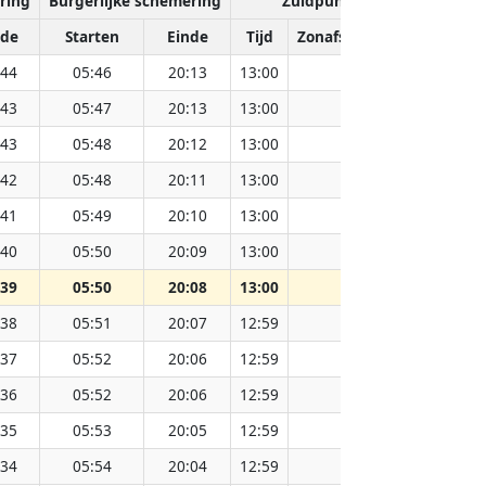
ring
Burgerlijke schemering
Zuidpunt van de zon
nde
Starten
Einde
Tijd
Zonafstand (Miljoen km)
:44
05:46
20:13
13:00
151.82
:43
05:47
20:13
13:00
151.81
:43
05:48
20:12
13:00
151.79
:42
05:48
20:11
13:00
151.77
:41
05:49
20:10
13:00
151.75
:40
05:50
20:09
13:00
151.74
:39
05:50
20:08
13:00
151.71
:38
05:51
20:07
12:59
151.69
:37
05:52
20:06
12:59
151.66
:36
05:52
20:06
12:59
151.64
:35
05:53
20:05
12:59
151.62
:34
05:54
20:04
12:59
151.59