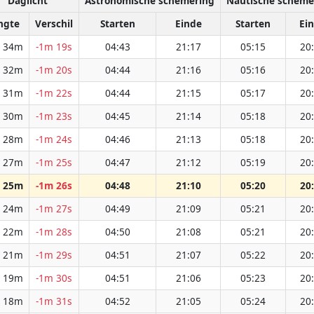
Daglicht
Astronomische schemering
Nautische scheme
ngte
Verschil
Starten
Einde
Starten
Ei
 34m
-1m 19s
04:43
21:17
05:15
20
 32m
-1m 20s
04:44
21:16
05:16
20
 31m
-1m 22s
04:44
21:15
05:17
20
 30m
-1m 23s
04:45
21:14
05:18
20
 28m
-1m 24s
04:46
21:13
05:18
20
 27m
-1m 25s
04:47
21:12
05:19
20
 25m
-1m 26s
04:48
21:10
05:20
20
 24m
-1m 27s
04:49
21:09
05:21
20
 22m
-1m 28s
04:50
21:08
05:21
20
 21m
-1m 29s
04:51
21:07
05:22
20
 19m
-1m 30s
04:51
21:06
05:23
20
 18m
-1m 31s
04:52
21:05
05:24
20