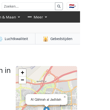
🇳🇱
▾
n & Maan
Meer

🕌
Luchtkwaliteit
Gebedstijden
 in
+
−
×
Al Qāhirah al Jadīdah