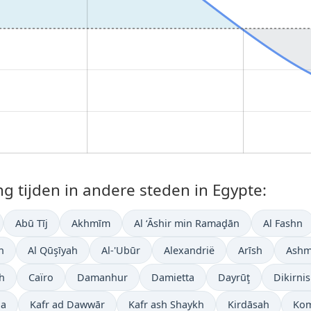
tijden in andere steden in Egypte:
Abū Tīj
Akhmīm
Al ‘Āshir min Ramaḑān
Al Fashn
h
Al Qūşīyah
Al-'Ubūr
Alexandrië
Arīsh
Ash
h
Caïro
Damanhur
Damietta
Dayrūţ
Dikirnis
ia
Kafr ad Dawwār
Kafr ash Shaykh
Kirdāsah
Ko