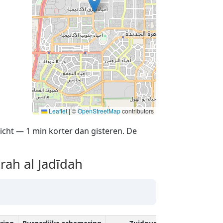
Leaflet
|
©
OpenStreetMap
contributors
icht — 1 min korter dan gisteren. De
ah al Jadīdah