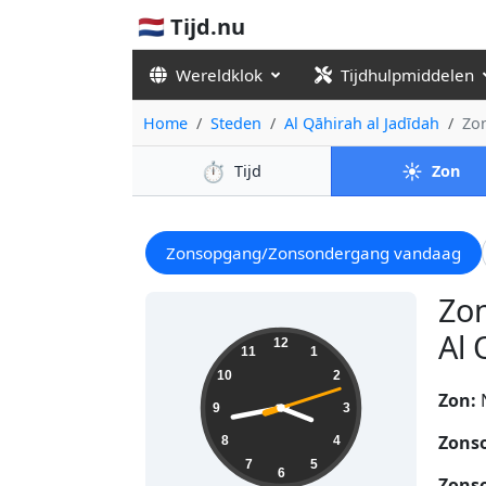
🇳🇱 Tijd.nu
Wereldklok
Tijdhulpmiddelen
Home
Steden
Al Qāhirah al Jadīdah
Zo
⏱️
☀️
Tijd
Zon
Zonsopgang/Zonsondergang vandaag
Zo
Al 
03:43:13
12
11
1
10
2
Zon:
9
3
Zons
8
4
7
5
6
Zons