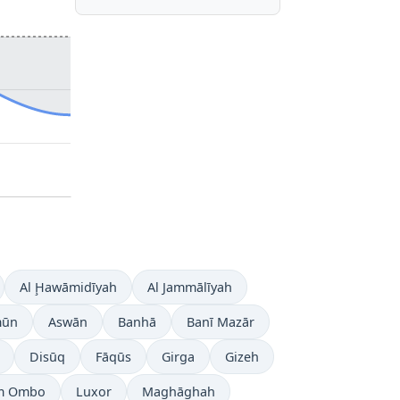
Al Ḩawāmidīyah
Al Jammālīyah
mūn
Aswān
Banhā
Banī Mazār
Disūq
Fāqūs
Girga
Gizeh
m Ombo
Luxor
Maghāghah