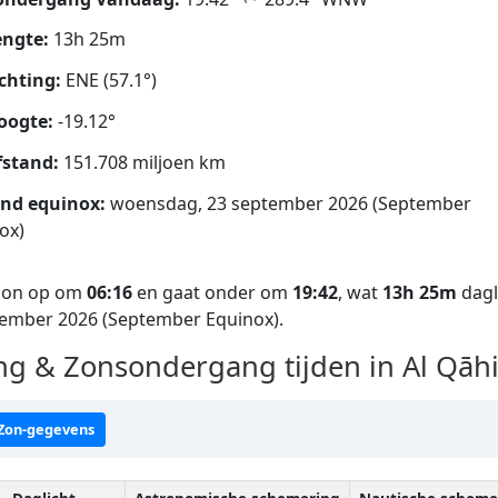
ngte:
13h 25m
chting:
ENE (57.1°)
oogte:
-19.12°
fstand:
151.708 miljoen km
nd equinox:
woensdag, 23 september 2026 (September
ox)
 zon op om
06:16
en gaat onder om
19:42
, wat
13h 25m
dagl
tember 2026 (September Equinox).
 & Zonsondergang tijden in Al Qāhir
 Zon-gegevens