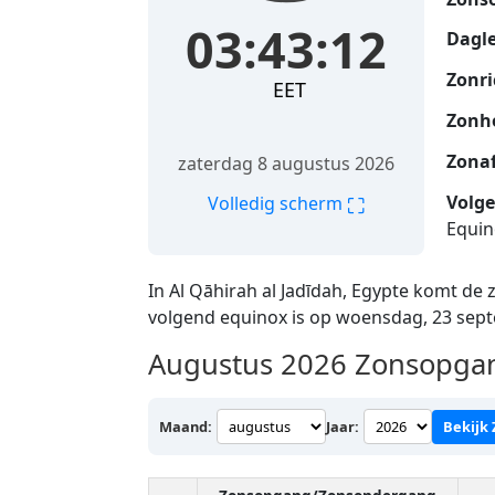
03:43:13
Dagle
Zonri
EET
Zonh
Zona
zaterdag 8 augustus 2026
Volge
⛶
Volledig scherm
Equin
In Al Qāhirah al Jadīdah, Egypte komt de
volgend equinox is op woensdag, 23 sep
Augustus 2026
Zonsopgang
Maand:
Jaar:
Bekijk