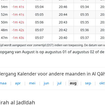
 54m
-1m 41s
05:04
20:46
05:34
20
 52m
-1m 41s
05:05
20:44
05:35
20
 50m
-1m 42s
05:06
20:43
05:35
20
 48m
-1m 42s
05:07
20:42
05:36
20
 47m
-1m 43s
05:07
20:40
05:37
20
dah. Tijd wordt aangepast voor zomertijd (DST) indien van toepassing. De datum van
nsopgang van August is op augustus 01 of augustus 02 of d
gang Kalender voor andere maanden in Al Qāhir
maa
|
apr
|
mei
|
jun
|
jul
|
aug
|
sep
|
okt
rah al Jadīdah