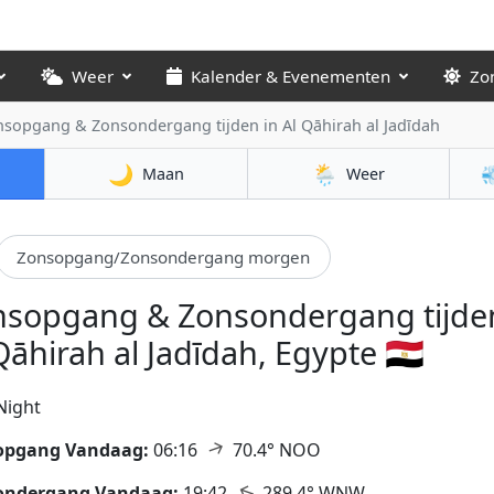
Weer
Kalender & Evenementen
Zo
nsopgang & Zonsondergang tijden
in Al Qāhirah al Jadīdah
🌙
🌦️

Maan
Weer
Zonsopgang/Zonsondergang morgen
nsopgang & Zonsondergang tijden
Qāhirah al Jadīdah, Egypte 🇪🇬
Night
↑
opgang Vandaag:
06:16
70.4° NOO
↑
ondergang Vandaag:
19:42
289.4° WNW