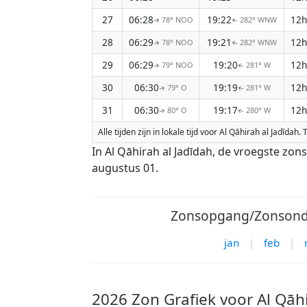
27
06:28
19:22
12h
78° NOO
282° WNW
↑
↑
28
06:29
19:21
12h
78° NOO
282° WNW
↑
↑
29
06:29
19:20
12h
79° NOO
281° W
↑
↑
30
06:30
19:19
12h
79° O
281° W
↑
↑
31
06:30
19:17
12h
80° O
280° W
↑
↑
Alle tijden zijn in lokale tijd voor Al Qāhirah al Jadī
In Al Qāhirah al Jadīdah, de vroegste zo
augustus 01.
Zonsopgang/Zonsonder
jan
|
feb
|
2026 Zon Grafiek voor Al Qāhi