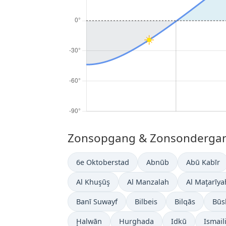
Zonsopgang & Zonsondergang 
6e Oktoberstad
Abnūb
Abū Kabīr
Al Khuşūş
Al Manzalah
Al Maţarīya
Banī Suwayf
Bilbeis
Bilqās
Būs
Ḩalwān
Hurghada
Idkū
Ismail