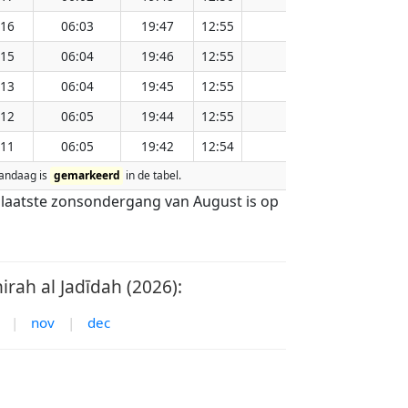
:16
06:03
19:47
12:55
151.15
:15
06:04
19:46
12:55
151.11
:13
06:04
19:45
12:55
151.08
:12
06:05
19:44
12:55
151.04
:11
06:05
19:42
12:54
151.00
 vandaag is
gemarkeerd
in de tabel.
e laatste zonsondergang van August is op
ah al Jadīdah (2026):
|
nov
|
dec