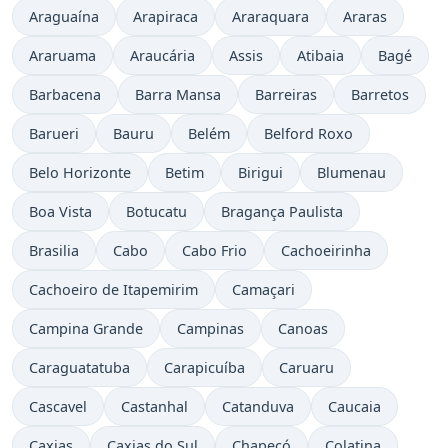
Araguaína
Arapiraca
Araraquara
Araras
Araruama
Araucária
Assis
Atibaia
Bagé
Barbacena
Barra Mansa
Barreiras
Barretos
Barueri
Bauru
Belém
Belford Roxo
Belo Horizonte
Betim
Birigui
Blumenau
Boa Vista
Botucatu
Bragança Paulista
Brasilia
Cabo
Cabo Frio
Cachoeirinha
Cachoeiro de Itapemirim
Camaçari
Campina Grande
Campinas
Canoas
Caraguatatuba
Carapicuíba
Caruaru
Cascavel
Castanhal
Catanduva
Caucaia
Caxias
Caxias do Sul
Chapecó
Colatina