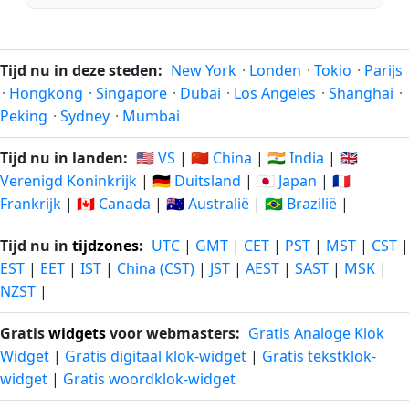
Tijd nu in deze steden:
New York
·
Londen
·
Tokio
·
Parijs
·
Hongkong
·
Singapore
·
Dubai
·
Los Angeles
·
Shanghai
·
Peking
·
Sydney
·
Mumbai
Tijd nu in landen:
🇺🇸 VS
|
🇨🇳 China
|
🇮🇳 India
|
🇬🇧
Verenigd Koninkrijk
|
🇩🇪 Duitsland
|
🇯🇵 Japan
|
🇫🇷
Frankrijk
|
🇨🇦 Canada
|
🇦🇺 Australië
|
🇧🇷 Brazilië
|
Tijd nu in
tijdzones
:
UTC
|
GMT
|
CET
|
PST
|
MST
|
CST
|
EST
|
EET
|
IST
|
China (CST)
|
JST
|
AEST
|
SAST
|
MSK
|
NZST
|
Gratis
widgets
voor webmasters:
Gratis Analoge Klok
Widget
|
Gratis digitaal klok-widget
|
Gratis tekstklok-
widget
|
Gratis woordklok-widget