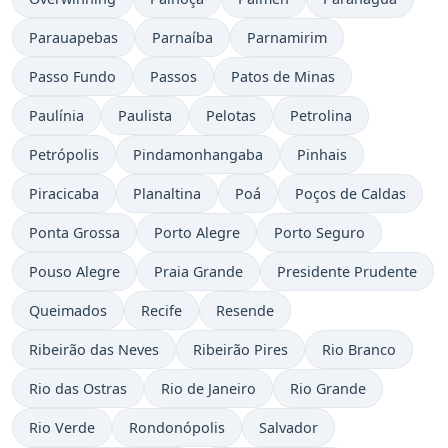
Parauapebas
Parnaíba
Parnamirim
Passo Fundo
Passos
Patos de Minas
Paulínia
Paulista
Pelotas
Petrolina
Petrópolis
Pindamonhangaba
Pinhais
Piracicaba
Planaltina
Poá
Poços de Caldas
Ponta Grossa
Porto Alegre
Porto Seguro
Pouso Alegre
Praia Grande
Presidente Prudente
Queimados
Recife
Resende
Ribeirão das Neves
Ribeirão Pires
Rio Branco
Rio das Ostras
Rio de Janeiro
Rio Grande
Rio Verde
Rondonópolis
Salvador