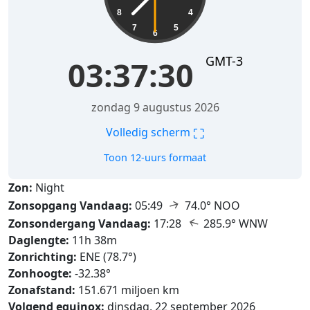
8
4
7
5
6
GMT-3
03:37:32
zondag 9 augustus 2026
⛶
Volledig scherm
Toon 12-uurs formaat
Zon:
Night
↑
Zonsopgang Vandaag:
05:49
74.0° NOO
↑
Zonsondergang Vandaag:
17:28
285.9° WNW
Daglengte:
11h 38m
Zonrichting:
ENE (78.7°)
Zonhoogte:
-32.38°
Zonafstand:
151.671 miljoen km
Volgend equinox:
dinsdag, 22 september 2026