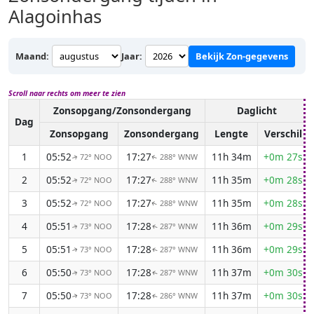
Alagoinhas
Maand:
Jaar:
Bekijk Zon-gegevens
Scroll naar rechts om meer te zien
Zonsopgang/Zonsondergang
Daglicht
Dag
Zonsopgang
Zonsondergang
Lengte
Verschil
1
05:52
17:27
11h 34m
+0m 27s
72° NOO
288° WNW
↑
↑
2
05:52
17:27
11h 35m
+0m 28s
72° NOO
288° WNW
↑
↑
3
05:52
17:27
11h 35m
+0m 28s
72° NOO
288° WNW
↑
↑
4
05:51
17:28
11h 36m
+0m 29s
73° NOO
287° WNW
↑
↑
5
05:51
17:28
11h 36m
+0m 29s
73° NOO
287° WNW
↑
↑
6
05:50
17:28
11h 37m
+0m 30s
73° NOO
287° WNW
↑
↑
7
05:50
17:28
11h 37m
+0m 30s
73° NOO
286° WNW
↑
↑