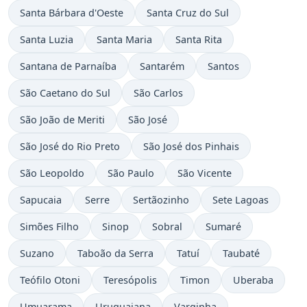
Santa Bárbara d'Oeste
Santa Cruz do Sul
Santa Luzia
Santa Maria
Santa Rita
Santana de Parnaíba
Santarém
Santos
São Caetano do Sul
São Carlos
São João de Meriti
São José
São José do Rio Preto
São José dos Pinhais
São Leopoldo
São Paulo
São Vicente
Sapucaia
Serre
Sertãozinho
Sete Lagoas
Simões Filho
Sinop
Sobral
Sumaré
Suzano
Taboão da Serra
Tatuí
Taubaté
Teófilo Otoni
Teresópolis
Timon
Uberaba
Umuarama
Uruguaiana
Varginha