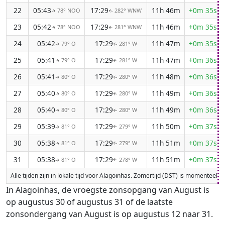
22
05:43
17:29
11h 46m
+0m 35s
78° NOO
282° WNW
↑
↑
23
05:42
17:29
11h 46m
+0m 35s
78° NOO
281° WNW
↑
↑
24
05:42
17:29
11h 47m
+0m 35s
79° O
281° W
↑
↑
25
05:41
17:29
11h 47m
+0m 36s
79° O
281° W
↑
↑
26
05:41
17:29
11h 48m
+0m 36s
80° O
280° W
↑
↑
27
05:40
17:29
11h 49m
+0m 36s
80° O
280° W
↑
↑
28
05:40
17:29
11h 49m
+0m 36s
80° O
280° W
↑
↑
29
05:39
17:29
11h 50m
+0m 37s
81° O
279° W
↑
↑
30
05:38
17:29
11h 51m
+0m 37s
81° O
279° W
↑
↑
31
05:38
17:29
11h 51m
+0m 37s
81° O
278° W
↑
↑
Alle tijden zijn in lokale tijd voor Alagoinhas. Zomertijd (DST) is momenteel
In Alagoinhas, de vroegste zonsopgang van August is
op augustus 30 of augustus 31 of de laatste
zonsondergang van August is op augustus 12 naar 31.