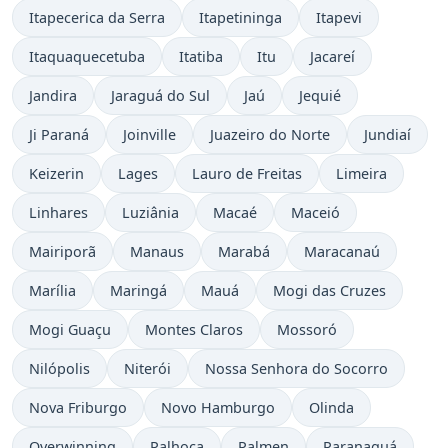
Itapecerica da Serra
Itapetininga
Itapevi
Itaquaquecetuba
Itatiba
Itu
Jacareí
Jandira
Jaraguá do Sul
Jaú
Jequié
Ji Paraná
Joinville
Juazeiro do Norte
Jundiaí
Keizerin
Lages
Lauro de Freitas
Limeira
Linhares
Luziânia
Macaé
Maceió
Mairiporã
Manaus
Marabá
Maracanaú
Marília
Maringá
Mauá
Mogi das Cruzes
Mogi Guaçu
Montes Claros
Mossoró
Nilópolis
Niterói
Nossa Senhora do Socorro
Nova Friburgo
Novo Hamburgo
Olinda
Overwinning
Palhoça
Palmen
Paranaguá