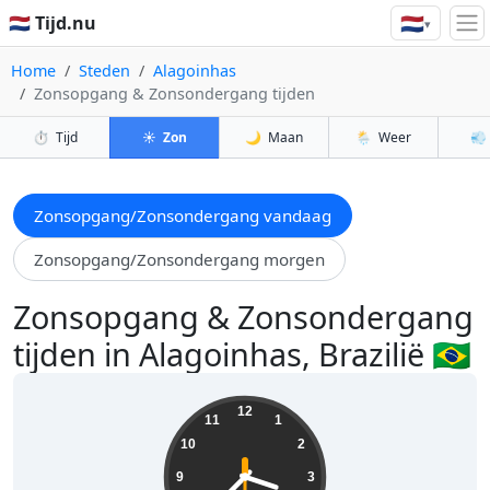
🇳🇱
🇳🇱 Tijd.nu
▾
Home
Steden
Alagoinhas
Zonsopgang & Zonsondergang tijden
⏱️
Tijd
☀️
Zon
🌙
Maan
🌦️
Weer
💨
Zonsopgang/Zonsondergang vandaag
Zonsopgang/Zonsondergang morgen
Zonsopgang & Zonsondergang
tijden in Alagoinhas, Brazilië 🇧🇷
03:37:32
12
11
1
10
2
9
3