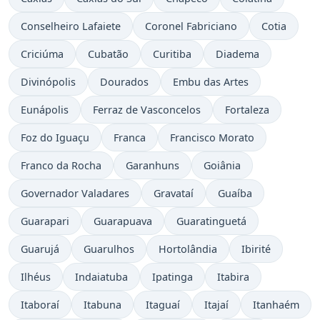
Conselheiro Lafaiete
Coronel Fabriciano
Cotia
Criciúma
Cubatão
Curitiba
Diadema
Divinópolis
Dourados
Embu das Artes
Eunápolis
Ferraz de Vasconcelos
Fortaleza
Foz do Iguaçu
Franca
Francisco Morato
Franco da Rocha
Garanhuns
Goiânia
Governador Valadares
Gravataí
Guaíba
Guarapari
Guarapuava
Guaratinguetá
Guarujá
Guarulhos
Hortolândia
Ibirité
Ilhéus
Indaiatuba
Ipatinga
Itabira
Itaboraí
Itabuna
Itaguaí
Itajaí
Itanhaém