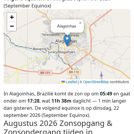
(September Equinox)
+
×
−
Alagoinhas
Leaflet
|
©
OpenStreetMap
contributors
In Alagoinhas, Brazilië komt de zon op om
05:49
en gaat
onder om
17:28
, wat
11h 38m
daglicht — 1 min langer
dan gisteren. De volgend equinox is op dinsdag, 22
september 2026 (September Equinox).
Augustus 2026
Zonsopgang &
Zonsondergang tijden in