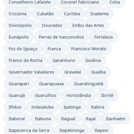
Conselheiro Lafaiete
Coronel Fabriciano
Cotia
Criciúma
Cubatão
Curitiba
Diadema
Divinópolis
Dourados
Embu das Artes
Eunápolis
Ferraz de Vasconcelos
Fortaleza
Foz do Iguaçu
Franca
Francisco Morato
Franco da Rocha
Garanhuns
Goiânia
Governador Valadares
Gravataí
Guaíba
Guarapari
Guarapuava
Guaratinguetá
Guarujá
Guarulhos
Hortolândia
Ibirité
Ilhéus
Indaiatuba
Ipatinga
Itabira
Itaboraí
Itabuna
Itaguaí
Itajaí
Itanhaém
Itapecerica da Serra
Itapetininga
Itapevi