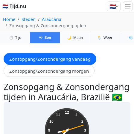
🇳🇱
🇳🇱 Tijd.nu
▾
Home
Steden
Araucária
Zonsopgang & Zonsondergang tijden
⏱️
Tijd
☀️
Zon
🌙
Maan
🌦️
Weer
💨
Zonsopgang/Zonsondergang vandaag
Zonsopgang/Zonsondergang morgen
Zonsopgang & Zonsondergang
tijden in Araucária, Brazilië 🇧🇷
20:37:14
12
11
1
10
2
9
3