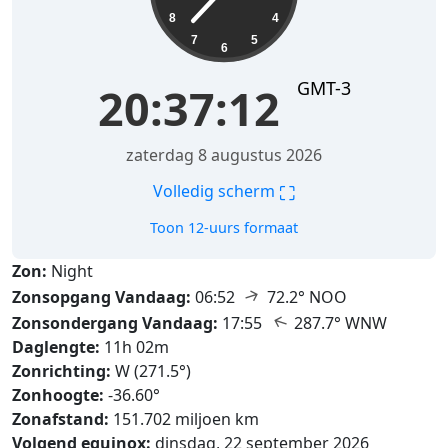
8
4
7
5
6
GMT-3
20:37:14
zaterdag 8 augustus 2026
⛶
Volledig scherm
Toon 12-uurs formaat
Zon:
Night
↑
Zonsopgang Vandaag:
06:52
72.2° NOO
↑
Zonsondergang Vandaag:
17:55
287.7° WNW
Daglengte:
11h 02m
Zonrichting:
W (271.5°)
Zonhoogte:
-36.60°
Zonafstand:
151.702 miljoen km
Volgend equinox:
dinsdag, 22 september 2026