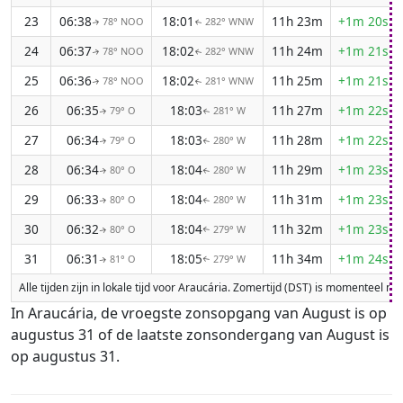
23
06:38
18:01
11h 23m
+1m 20s
78° NOO
282° WNW
↑
↑
24
06:37
18:02
11h 24m
+1m 21s
78° NOO
282° WNW
↑
↑
25
06:36
18:02
11h 25m
+1m 21s
78° NOO
281° WNW
↑
↑
26
06:35
18:03
11h 27m
+1m 22s
79° O
281° W
↑
↑
27
06:34
18:03
11h 28m
+1m 22s
79° O
280° W
↑
↑
28
06:34
18:04
11h 29m
+1m 23s
80° O
280° W
↑
↑
29
06:33
18:04
11h 31m
+1m 23s
80° O
280° W
↑
↑
30
06:32
18:04
11h 32m
+1m 23s
80° O
279° W
↑
↑
31
06:31
18:05
11h 34m
+1m 24s
81° O
279° W
↑
↑
Alle tijden zijn in lokale tijd voor Araucária. Zomertijd (DST) is momenteel n
In Araucária, de vroegste zonsopgang van August is op
augustus 31 of de laatste zonsondergang van August is
op augustus 31.