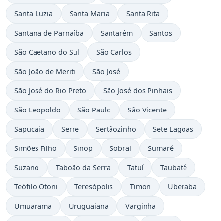
Santa Luzia
Santa Maria
Santa Rita
Santana de Parnaíba
Santarém
Santos
São Caetano do Sul
São Carlos
São João de Meriti
São José
São José do Rio Preto
São José dos Pinhais
São Leopoldo
São Paulo
São Vicente
Sapucaia
Serre
Sertãozinho
Sete Lagoas
Simões Filho
Sinop
Sobral
Sumaré
Suzano
Taboão da Serra
Tatuí
Taubaté
Teófilo Otoni
Teresópolis
Timon
Uberaba
Umuarama
Uruguaiana
Varginha