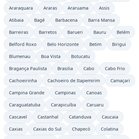
Araraquara
Araras
Araruama
Assis
Atibaia
Bagé
Barbacena
Barra Mansa
Barreiras
Barretos
Barueri
Bauru
Belém
Belford Roxo
Belo Horizonte
Betim
Birigui
Blumenau
Boa Vista
Botucatu
Bragança Paulista
Brasilia
Cabo
Cabo Frio
Cachoeirinha
Cachoeiro de Itapemirim
Camaçari
Campina Grande
Campinas
Canoas
Caraguatatuba
Carapicuíba
Caruaru
Cascavel
Castanhal
Catanduva
Caucaia
Caxias
Caxias do Sul
Chapecó
Colatina