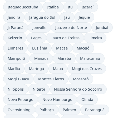
Itaquaquecetuba
Itatiba
Itu
Jacareí
Jandira
Jaraguá do Sul
Jaú
Jequié
Ji Paraná
Joinville
Juazeiro do Norte
Jundiaí
Keizerin
Lages
Lauro de Freitas
Limeira
Linhares
Luziânia
Macaé
Maceió
Mairiporã
Manaus
Marabá
Maracanaú
Marília
Maringá
Mauá
Mogi das Cruzes
Mogi Guaçu
Montes Claros
Mossoró
Nilópolis
Niterói
Nossa Senhora do Socorro
Nova Friburgo
Novo Hamburgo
Olinda
Overwinning
Palhoça
Palmen
Paranaguá