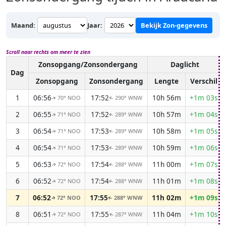
Maand:
Jaar:
Bekijk Zon-gegevens
Scroll naar rechts om meer te zien
Zonsopgang/Zonsondergang
Daglicht
Dag
Zonsopgang
Zonsondergang
Lengte
Verschil
1
06:56
17:52
10h 56m
+1m 03s
70° NOO
290° WNW
↑
↑
2
06:55
17:52
10h 57m
+1m 04s
71° NOO
289° WNW
↑
↑
3
06:54
17:53
10h 58m
+1m 05s
71° NOO
289° WNW
↑
↑
4
06:54
17:53
10h 59m
+1m 06s
71° NOO
289° WNW
↑
↑
5
06:53
17:54
11h 00m
+1m 07s
72° NOO
288° WNW
↑
↑
6
06:52
17:54
11h 01m
+1m 08s
72° NOO
288° WNW
↑
↑
7
06:52
17:55
11h 02m
+1m 09s
72° NOO
288° WNW
↑
↑
8
06:51
17:55
11h 04m
+1m 10s
72° NOO
287° WNW
↑
↑