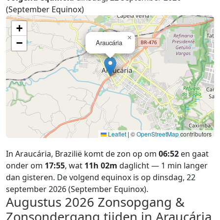
(September Equinox)
+
×
−
Araucária
Leaflet
|
©
OpenStreetMap
contributors
In Araucária, Brazilië komt de zon op om
06:52
en gaat
onder om
17:55
, wat
11h 02m
daglicht — 1 min langer
dan gisteren. De volgend equinox is op dinsdag, 22
september 2026 (September Equinox).
Augustus 2026
Zonsopgang &
Zonsondergang tijden in Araucária