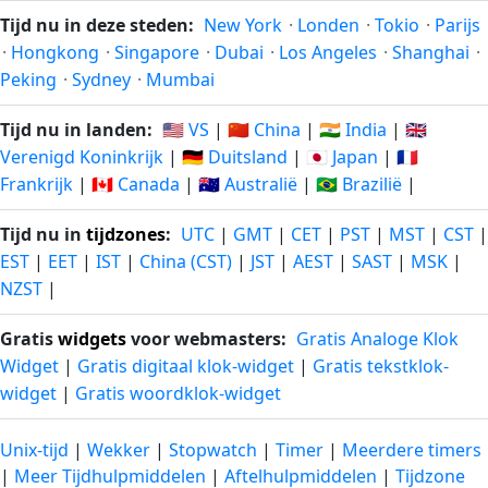
Tijd nu in deze steden:
New York
·
Londen
·
Tokio
·
Parijs
·
Hongkong
·
Singapore
·
Dubai
·
Los Angeles
·
Shanghai
·
Peking
·
Sydney
·
Mumbai
Tijd nu in landen:
🇺🇸 VS
|
🇨🇳 China
|
🇮🇳 India
|
🇬🇧
Verenigd Koninkrijk
|
🇩🇪 Duitsland
|
🇯🇵 Japan
|
🇫🇷
Frankrijk
|
🇨🇦 Canada
|
🇦🇺 Australië
|
🇧🇷 Brazilië
|
Tijd nu in
tijdzones
:
UTC
|
GMT
|
CET
|
PST
|
MST
|
CST
|
EST
|
EET
|
IST
|
China (CST)
|
JST
|
AEST
|
SAST
|
MSK
|
NZST
|
Gratis
widgets
voor webmasters:
Gratis Analoge Klok
Widget
|
Gratis digitaal klok-widget
|
Gratis tekstklok-
widget
|
Gratis woordklok-widget
Unix-tijd
|
Wekker
|
Stopwatch
|
Timer
|
Meerdere timers
|
Meer Tijdhulpmiddelen
|
Aftelhulpmiddelen
|
Tijdzone