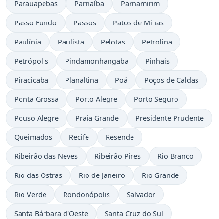
Parauapebas
Parnaíba
Parnamirim
Passo Fundo
Passos
Patos de Minas
Paulínia
Paulista
Pelotas
Petrolina
Petrópolis
Pindamonhangaba
Pinhais
Piracicaba
Planaltina
Poá
Poços de Caldas
Ponta Grossa
Porto Alegre
Porto Seguro
Pouso Alegre
Praia Grande
Presidente Prudente
Queimados
Recife
Resende
Ribeirão das Neves
Ribeirão Pires
Rio Branco
Rio das Ostras
Rio de Janeiro
Rio Grande
Rio Verde
Rondonópolis
Salvador
Santa Bárbara d'Oeste
Santa Cruz do Sul