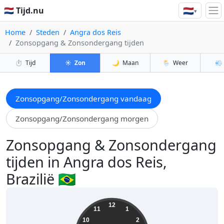
🇳🇱
🇳🇱 Tijd.nu
▾
Home
Steden
Angra dos Reis
Zonsopgang & Zonsondergang tijden
⏱️
Tijd
☀️
Zon
🌙
Maan
🌦️
Weer
💨
Zonsopgang/Zonsondergang vandaag
Zonsopgang/Zonsondergang morgen
Zonsopgang & Zonsondergang
tijden in Angra dos Reis,
Brazilië 🇧🇷
17:11:15
12
11
1
10
2