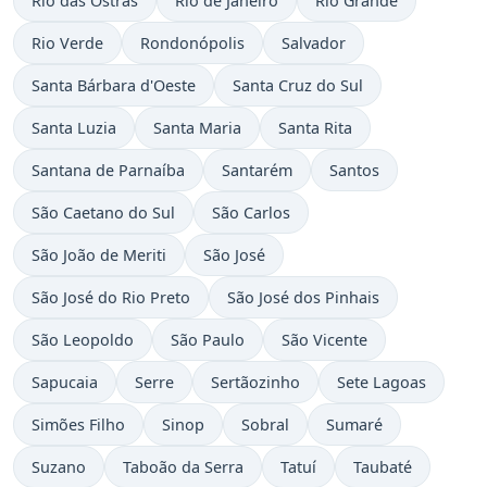
Rio das Ostras
Rio de Janeiro
Rio Grande
Rio Verde
Rondonópolis
Salvador
Santa Bárbara d'Oeste
Santa Cruz do Sul
Santa Luzia
Santa Maria
Santa Rita
Santana de Parnaíba
Santarém
Santos
São Caetano do Sul
São Carlos
São João de Meriti
São José
São José do Rio Preto
São José dos Pinhais
São Leopoldo
São Paulo
São Vicente
Sapucaia
Serre
Sertãozinho
Sete Lagoas
Simões Filho
Sinop
Sobral
Sumaré
Suzano
Taboão da Serra
Tatuí
Taubaté