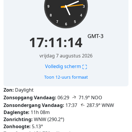
9
3
8
4
7
5
6
GMT-3
17:11:15
vrijdag 7 augustus 2026
⛶
Volledig scherm
Toon 12-uurs formaat
Zon:
Daylight
↑
Zonsopgang Vandaag:
06:29
71.9° NOO
↑
Zonsondergang Vandaag:
17:37
287.9° WNW
Daglengte:
11h 08m
Zonrichting:
WNW (290.2°)
Zonhoogte:
5.13°