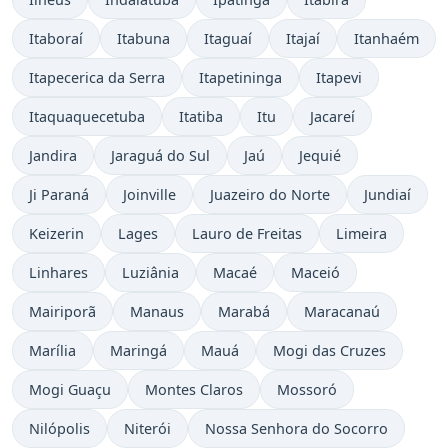
Itaboraí
Itabuna
Itaguaí
Itajaí
Itanhaém
Itapecerica da Serra
Itapetininga
Itapevi
Itaquaquecetuba
Itatiba
Itu
Jacareí
Jandira
Jaraguá do Sul
Jaú
Jequié
Ji Paraná
Joinville
Juazeiro do Norte
Jundiaí
Keizerin
Lages
Lauro de Freitas
Limeira
Linhares
Luziânia
Macaé
Maceió
Mairiporã
Manaus
Marabá
Maracanaú
Marília
Maringá
Mauá
Mogi das Cruzes
Mogi Guaçu
Montes Claros
Mossoró
Nilópolis
Niterói
Nossa Senhora do Socorro