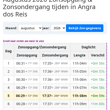
Zonsondergang tijden in Angra
dos Reis
Maand:
Jaar:
Bekijk Zon-gegevens
Scroll naar rechts om meer te zien
Zonsopgang/Zonsondergang
Daglicht
Dag
Zonsopgang
Zonsondergang
Lengte
Verschil
1
06:31
17:35
11h 04m
+0m 56s
71° ENE
289° WNW
↑
↑
2
06:31
17:36
11h 05m
+0m 57s
71° ENE
289° WNW
↑
↑
3
06:30
17:36
11h 06m
+0m 58s
71° ENE
288° WNW
↑
↑
4
06:29
17:37
11h 07m
+0m 58s
72° ENE
288° WNW
↑
↑
5
06:29
17:37
11h 08m
+0m 59s
72° ENE
288° WNW
↑
↑
6
06:28
17:37
11h 09m
+1m 00s
72° ENE
288° WNW
↑
↑