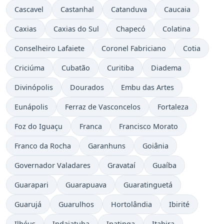
Cascavel
Castanhal
Catanduva
Caucaia
Caxias
Caxias do Sul
Chapecó
Colatina
Conselheiro Lafaiete
Coronel Fabriciano
Cotia
Criciúma
Cubatão
Curitiba
Diadema
Divinópolis
Dourados
Embu das Artes
Eunápolis
Ferraz de Vasconcelos
Fortaleza
Foz do Iguaçu
Franca
Francisco Morato
Franco da Rocha
Garanhuns
Goiânia
Governador Valadares
Gravataí
Guaíba
Guarapari
Guarapuava
Guaratinguetá
Guarujá
Guarulhos
Hortolândia
Ibirité
Ilhéus
Indaiatuba
Ipatinga
Itabira