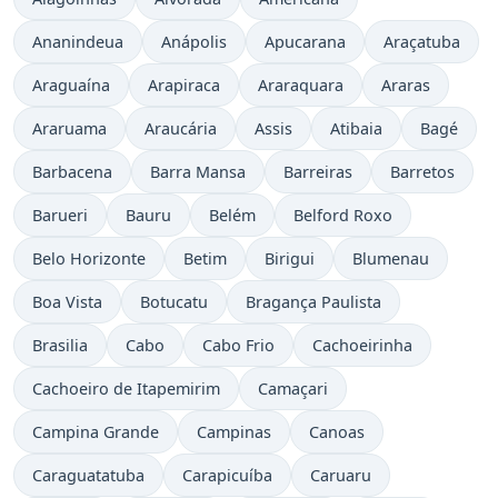
Ananindeua
Anápolis
Apucarana
Araçatuba
Araguaína
Arapiraca
Araraquara
Araras
Araruama
Araucária
Assis
Atibaia
Bagé
Barbacena
Barra Mansa
Barreiras
Barretos
Barueri
Bauru
Belém
Belford Roxo
Belo Horizonte
Betim
Birigui
Blumenau
Boa Vista
Botucatu
Bragança Paulista
Brasilia
Cabo
Cabo Frio
Cachoeirinha
Cachoeiro de Itapemirim
Camaçari
Campina Grande
Campinas
Canoas
Caraguatatuba
Carapicuíba
Caruaru