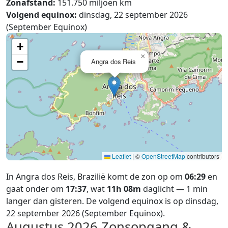
Zonafstand:
151.750 miljoen km
Volgend equinox:
dinsdag, 22 september 2026
(September Equinox)
+
×
−
Angra dos Reis
Leaflet
|
©
OpenStreetMap
contributors
In Angra dos Reis, Brazilië komt de zon op om
06:29
en
gaat onder om
17:37
, wat
11h 08m
daglicht — 1 min
langer dan gisteren. De volgend equinox is op dinsdag,
22 september 2026 (September Equinox).
Augustus 2026
Zonsopgang &