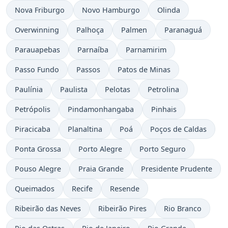
Nova Friburgo
Novo Hamburgo
Olinda
Overwinning
Palhoça
Palmen
Paranaguá
Parauapebas
Parnaíba
Parnamirim
Passo Fundo
Passos
Patos de Minas
Paulínia
Paulista
Pelotas
Petrolina
Petrópolis
Pindamonhangaba
Pinhais
Piracicaba
Planaltina
Poá
Poços de Caldas
Ponta Grossa
Porto Alegre
Porto Seguro
Pouso Alegre
Praia Grande
Presidente Prudente
Queimados
Recife
Resende
Ribeirão das Neves
Ribeirão Pires
Rio Branco