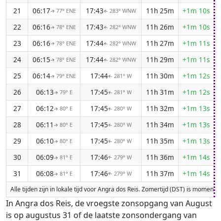
21
06:17
17:43
11h 25m
+1m 10s
77° ENE
283° WNW
↑
↑
22
06:16
17:43
11h 26m
+1m 10s
78° ENE
282° WNW
↑
↑
23
06:16
17:44
11h 27m
+1m 11s
78° ENE
282° WNW
↑
↑
24
06:15
17:44
11h 29m
+1m 11s
78° ENE
282° WNW
↑
↑
25
06:14
17:44
11h 30m
+1m 12s
79° ENE
281° W
↑
↑
26
06:13
17:45
11h 31m
+1m 12s
79° E
281° W
↑
↑
27
06:12
17:45
11h 32m
+1m 13s
80° E
280° W
↑
↑
28
06:11
17:45
11h 34m
+1m 13s
80° E
280° W
↑
↑
29
06:10
17:45
11h 35m
+1m 13s
80° E
280° W
↑
↑
30
06:09
17:46
11h 36m
+1m 14s
81° E
279° W
↑
↑
31
06:08
17:46
11h 37m
+1m 14s
81° E
279° W
↑
↑
Alle tijden zijn in lokale tijd voor Angra dos Reis. Zomertijd (DST) is momen
In Angra dos Reis, de vroegste zonsopgang van August
is op augustus 31 of de laatste zonsondergang van