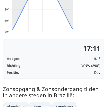
17:11
Hoogte:
5.1°
Richting:
WNW (290°)
Positie:
Day
Zonsopgang & Zonsondergang tijden
in andere steden in Brazilië:
Alagoinhas
Alvorada
Americana