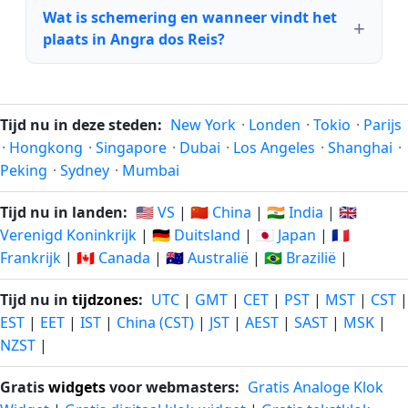
Wat is schemering en wanneer vindt het
plaats in Angra dos Reis?
Tijd nu in deze steden:
New York
·
Londen
·
Tokio
·
Parijs
·
Hongkong
·
Singapore
·
Dubai
·
Los Angeles
·
Shanghai
·
Peking
·
Sydney
·
Mumbai
Tijd nu in landen:
🇺🇸 VS
|
🇨🇳 China
|
🇮🇳 India
|
🇬🇧
Verenigd Koninkrijk
|
🇩🇪 Duitsland
|
🇯🇵 Japan
|
🇫🇷
Frankrijk
|
🇨🇦 Canada
|
🇦🇺 Australië
|
🇧🇷 Brazilië
|
Tijd nu in
tijdzones
:
UTC
|
GMT
|
CET
|
PST
|
MST
|
CST
|
EST
|
EET
|
IST
|
China (CST)
|
JST
|
AEST
|
SAST
|
MSK
|
NZST
|
Gratis
widgets
voor webmasters:
Gratis Analoge Klok