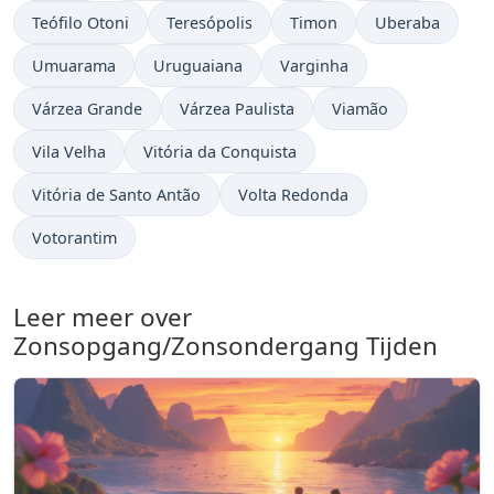
Teófilo Otoni
Teresópolis
Timon
Uberaba
Umuarama
Uruguaiana
Varginha
Várzea Grande
Várzea Paulista
Viamão
Vila Velha
Vitória da Conquista
Vitória de Santo Antão
Volta Redonda
Votorantim
Leer meer over
Zonsopgang/Zonsondergang Tijden