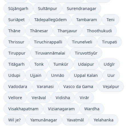
Sūjāngarh
Sultānpur
Surendranagar
Suriāpet
Tādepallegūdem
Tambaram
Teni
Thāne
Thānesar
Thanjavur
Thoothukudi
Thrissur
Tiruchirappalli
Tirunelveli
Tirupati
Tiruppur
Tiruvannāmalai
Tiruvottiyūr
Titāgarh
Tonk
Tumkūr
Udaipur
Udgīr
Udupi
Ujjain
Unnāo
Uppal Kalan
Uur
Vadodara
Varanasi
Vasco da Gama
Vejalpur
Vellore
Verāval
Vidisha
Virār
Visakhapatnam
Vizianagaram
Wardha
Wil je?
Yamunānagar
Yavatmāl
Yelahanka