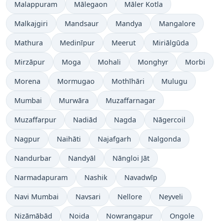
Malappuram
Mālegaon
Māler Kotla
Malkajgiri
Mandsaur
Mandya
Mangalore
Mathura
Medinīpur
Meerut
Miriālgūda
Mirzāpur
Moga
Mohali
Monghyr
Morbi
Morena
Mormugao
Mothīhāri
Mulugu
Mumbai
Murwāra
Muzaffarnagar
Muzaffarpur
Nadiād
Nagda
Nāgercoil
Nagpur
Naihāti
Najafgarh
Nalgonda
Nandurbar
Nandyāl
Nāngloi Jāt
Narmadapuram
Nashik
Navadwīp
Navi Mumbai
Navsari
Nellore
Neyveli
Nizāmābād
Noida
Nowrangapur
Ongole