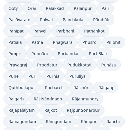
Ooty
Orai
Palakkad
Pālanpur
Pāli
Pallāvaram
Palwal
Panchkula
Pānihāti
Pānīpat
Panvel
Parbhani
Pathānkot
Patiāla
Patna
Phagwāra
Phusro
Pīlibhīt
Pimpri
Ponnāni
Porbandar
Port Blair
Prayagraj
Proddatur
Pudukkottai
Punāsa
Pune
Puri
Purnia
Puruliya
Quthbullapur
Raebareli
Rāichūr
Rāiganj
Raigarh
Rāj-Nāndgaon
Rājahmundry
Rajapalaiyam
Rajkot
Rajpur Sonarpur
Ramagundam
Rāmgundam
Rāmpur
Ranchi