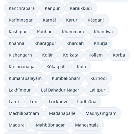
Kānchrāpāra
Kanpur
Kāraikkudi
Karīmnagar
Karnāl
Karur
Kāsganj
Kashipur
Katihar
Khammam
Khandwa
Khanna
Kharagpur
Khardah
Khurja
Kishangarh
Kolār
Kolkata
Kollam
Korba
Krishnanagar
Kūkatpalli
Kulti
Kumarapalayam
Kumbakonam
Kurnool
Lakhīmpur
Lal Bahadur Nagar
Lalitpur
Latur
Loni
Lucknow
Ludhiāna
Machilīpatnam
Madanapalle
Madhyamgram
Madurai
Mahbūbnagar
Maheshtala