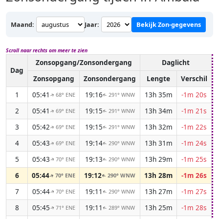
Maand:
Jaar:
Bekijk Zon-gegevens
Scroll naar rechts om meer te zien
Zonsopgang/Zonsondergang
Daglicht
Dag
Zonsopgang
Zonsondergang
Lengte
Verschil
1
05:41
19:16
13h 35m
-1m 20s
68° ENE
291° WNW
↑
↑
2
05:41
19:15
13h 34m
-1m 21s
69° ENE
291° WNW
↑
↑
3
05:42
19:15
13h 32m
-1m 22s
69° ENE
291° WNW
↑
↑
4
05:43
19:14
13h 31m
-1m 24s
69° ENE
290° WNW
↑
↑
5
05:43
19:13
13h 29m
-1m 25s
70° ENE
290° WNW
↑
↑
6
05:44
19:12
13h 28m
-1m 26s
70° ENE
290° WNW
↑
↑
7
05:44
19:11
13h 27m
-1m 27s
70° ENE
290° WNW
↑
↑
8
05:45
19:11
13h 25m
-1m 28s
71° ENE
289° WNW
↑
↑