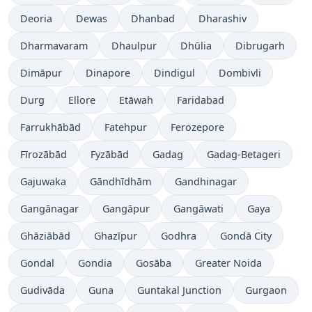
Deoria
Dewas
Dhanbad
Dharashiv
Dharmavaram
Dhaulpur
Dhūlia
Dibrugarh
Dimāpur
Dinapore
Dindigul
Dombivli
Durg
Ellore
Etāwah
Faridabad
Farrukhābād
Fatehpur
Ferozepore
Fīrozābād
Fyzābād
Gadag
Gadag-Betageri
Gajuwaka
Gāndhīdhām
Gandhinagar
Gangānagar
Gangāpur
Gangāwati
Gaya
Ghāziābād
Ghazīpur
Godhra
Gondā City
Gondal
Gondia
Gosāba
Greater Noida
Gudivāda
Guna
Guntakal Junction
Gurgaon