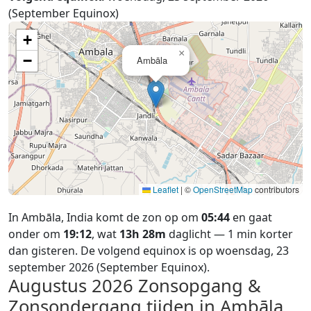
(September Equinox)
+
×
−
Ambāla
Leaflet
|
©
OpenStreetMap
contributors
In Ambāla, India komt de zon op om
05:44
en gaat
onder om
19:12
, wat
13h 28m
daglicht — 1 min korter
dan gisteren. De volgend equinox is op woensdag, 23
september 2026 (September Equinox).
Augustus 2026
Zonsopgang &
Zonsondergang tijden in Ambāla