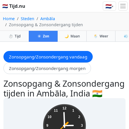
🇳🇱
🇳🇱 Tijd.nu
▾
Home
Steden
Ambāla
Zonsopgang & Zonsondergang tijden
⏱️
Tijd
☀️
Zon
🌙
Maan
🌦️
Weer
💨
Zonsopgang/Zonsondergang vandaag
Zonsopgang/Zonsondergang morgen
Zonsopgang & Zonsondergang
tijden in Ambāla, India 🇮🇳
02:59:40
12
11
1
10
2
9
3