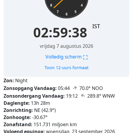
8
4
7
5
6
IST
02:59:40
vrijdag 7 augustus 2026
⛶
Volledig scherm
Toon 12-uurs formaat
Zon:
Night
↑
Zonsopgang Vandaag:
05:44
70.0° NOO
↑
Zonsondergang Vandaag:
19:12
289.8° WNW
Daglengte:
13h 28m
Zonrichting:
NE (42.9°)
Zonhoogte:
-30.67°
Zonafstand:
151.731 miljoen km
Volgend equinox:
woensdag, 23 september 2026