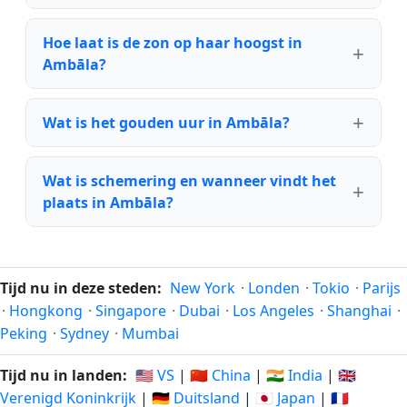
Hoe laat is de zon op haar hoogst in
Ambāla?
Wat is het gouden uur in Ambāla?
Wat is schemering en wanneer vindt het
plaats in Ambāla?
Tijd nu in deze steden:
New York
·
Londen
·
Tokio
·
Parijs
·
Hongkong
·
Singapore
·
Dubai
·
Los Angeles
·
Shanghai
·
Peking
·
Sydney
·
Mumbai
Tijd nu in landen:
🇺🇸 VS
|
🇨🇳 China
|
🇮🇳 India
|
🇬🇧
Verenigd Koninkrijk
|
🇩🇪 Duitsland
|
🇯🇵 Japan
|
🇫🇷