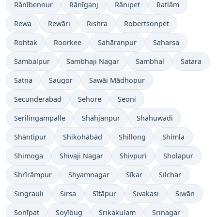
Rānībennur
Rānīganj
Rānipet
Ratlām
Rewa
Rewāri
Rishra
Robertsonpet
Rohtak
Roorkee
Sahāranpur
Saharsa
Sambalpur
Sambhaji Nagar
Sambhal
Satara
Satna
Saugor
Sawāi Mādhopur
Secunderabad
Sehore
Seoni
Serilingampalle
Shāhjānpur
Shahuwadi
Shāntipur
Shikohābād
Shillong
Shimla
Shimoga
Shivaji Nagar
Shivpuri
Sholapur
Shrīrāmpur
Shyamnagar
Sīkar
Silchar
Singrauli
Sirsa
Sītāpur
Sivakasi
Siwān
Sonīpat
Soyībug
Srikakulam
Srinagar