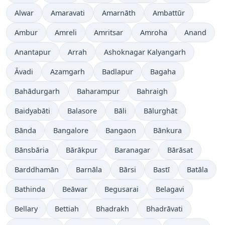
Alwar
Amaravati
Amarnāth
Ambattūr
Ambur
Amreli
Amritsar
Amroha
Anand
Anantapur
Arrah
Ashoknagar Kalyangarh
Āvadi
Azamgarh
Badlapur
Bagaha
Bahādurgarh
Baharampur
Bahraigh
Baidyabāti
Balasore
Bāli
Bālurghāt
Bānda
Bangalore
Bangaon
Bānkura
Bānsbāria
Bārākpur
Baranagar
Bārāsat
Barddhamān
Barnāla
Bārsi
Bastī
Batāla
Bathinda
Beāwar
Begusarai
Belagavi
Bellary
Bettiah
Bhadrakh
Bhadrāvati