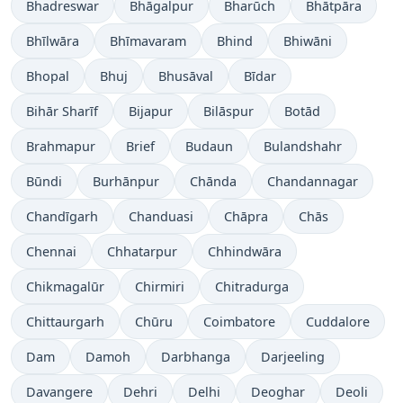
Bhadreswar
Bhāgalpur
Bharūch
Bhātpāra
Bhīlwāra
Bhīmavaram
Bhind
Bhiwāni
Bhopal
Bhuj
Bhusāval
Bīdar
Bihār Sharīf
Bijapur
Bilāspur
Botād
Brahmapur
Brief
Budaun
Bulandshahr
Būndi
Burhānpur
Chānda
Chandannagar
Chandīgarh
Chanduasi
Chāpra
Chās
Chennai
Chhatarpur
Chhindwāra
Chikmagalūr
Chirmiri
Chitradurga
Chittaurgarh
Chūru
Coimbatore
Cuddalore
Dam
Damoh
Darbhanga
Darjeeling
Davangere
Dehri
Delhi
Deoghar
Deoli