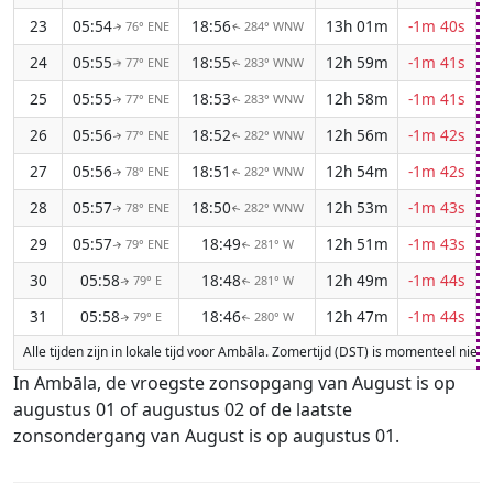
23
05:54
18:56
13h 01m
-1m 40s
76° ENE
284° WNW
↑
↑
24
05:55
18:55
12h 59m
-1m 41s
77° ENE
283° WNW
↑
↑
25
05:55
18:53
12h 58m
-1m 41s
77° ENE
283° WNW
↑
↑
26
05:56
18:52
12h 56m
-1m 42s
77° ENE
282° WNW
↑
↑
27
05:56
18:51
12h 54m
-1m 42s
78° ENE
282° WNW
↑
↑
28
05:57
18:50
12h 53m
-1m 43s
78° ENE
282° WNW
↑
↑
29
05:57
18:49
12h 51m
-1m 43s
79° ENE
281° W
↑
↑
30
05:58
18:48
12h 49m
-1m 44s
79° E
281° W
↑
↑
31
05:58
18:46
12h 47m
-1m 44s
79° E
280° W
↑
↑
Alle tijden zijn in lokale tijd voor Ambāla. Zomertijd (DST) is momenteel nie
In Ambāla, de vroegste zonsopgang van August is op
augustus 01 of augustus 02 of de laatste
zonsondergang van August is op augustus 01.