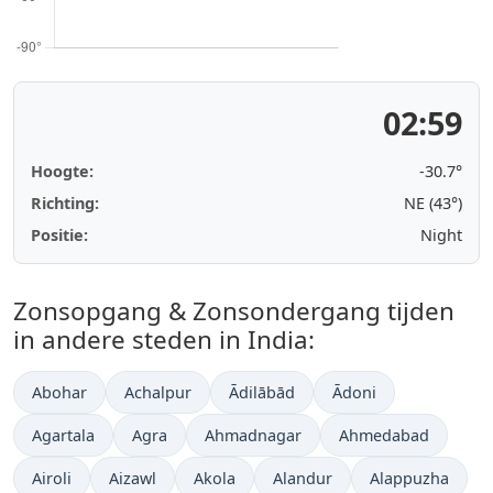
02:59
Hoogte:
-30.6°
Richting:
NE (43°)
Positie:
Night
Zonsopgang & Zonsondergang tijden
in andere steden in India:
Abohar
Achalpur
Ādilābād
Ādoni
Agartala
Agra
Ahmadnagar
Ahmedabad
Airoli
Aizawl
Akola
Alandur
Alappuzha