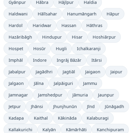
Gyānpur
Hābra
Hājīpur
Haldia
Haldwani
Hālīsahar
Hanumāngarh
Hāpur
Hardoī
Haridwar
Hassan
Hāthras
Hazāribāgh
Hindupur
Hisar
Hoshiārpur
Hospet
Hosūr
Hugli
Ichalkaranji
Imphāl
Indore
Ingrāj Bāzār
Itārsi
Jabalpur
Jagādhri
Jagtiāl
Jaigaon
Jaipur
Jalgaon
Jālna
Jalpāiguri
Jammu
Jamnagar
Jamshedpur
Jāmuria
Jaunpur
Jetpur
Jhānsi
Jhunjhunūn
Jīnd
Jūnāgadh
Kadapa
Kaithal
Kākināda
Kalaburagi
Kallakurichi
Kalyān
Kāmārhāti
Kanchipuram