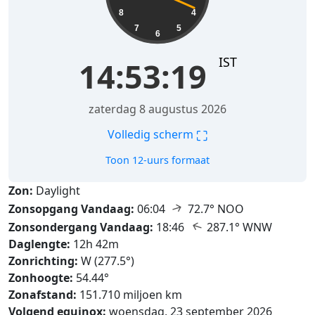
8
4
7
5
6
IST
14:53:21
zaterdag 8 augustus 2026
⛶
Volledig scherm
Toon 12-uurs formaat
Zon:
Daylight
↑
Zonsopgang Vandaag:
06:04
72.7° NOO
↑
Zonsondergang Vandaag:
18:46
287.1° WNW
Daglengte:
12h 42m
Zonrichting:
W (277.5°)
Zonhoogte:
54.44°
Zonafstand:
151.710 miljoen km
Volgend equinox:
woensdag, 23 september 2026