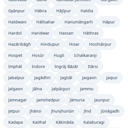
Gyānpur
Hābra
Hājīpur
Haldia
Haldwani
Hālīsahar
Hanumāngarh
Hāpur
Hardoī
Haridwar
Hassan
Hāthras
Hazāribāgh
Hindupur
Hisar
Hoshiārpur
Hospet
Hosūr
Hugli
Ichalkaranji
Imphāl
Indore
Ingrāj Bāzār
Itārsi
Jabalpur
Jagādhri
Jagtiāl
Jaigaon
Jaipur
Jalgaon
Jālna
Jalpāiguri
Jammu
Jamnagar
Jamshedpur
Jāmuria
Jaunpur
Jetpur
Jhānsi
Jhunjhunūn
Jīnd
Jūnāgadh
Kadapa
Kaithal
Kākināda
Kalaburagi