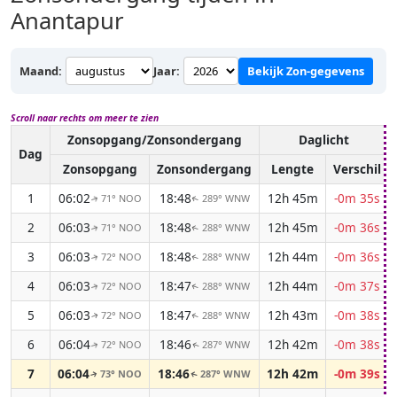
Anantapur
Maand:
Jaar:
Bekijk Zon-gegevens
Scroll naar rechts om meer te zien
Zonsopgang/Zonsondergang
Daglicht
Dag
Zonsopgang
Zonsondergang
Lengte
Verschil
1
06:02
18:48
12h 45m
-0m 35s
71° NOO
289° WNW
↑
↑
2
06:03
18:48
12h 45m
-0m 36s
71° NOO
288° WNW
↑
↑
3
06:03
18:48
12h 44m
-0m 36s
72° NOO
288° WNW
↑
↑
4
06:03
18:47
12h 44m
-0m 37s
72° NOO
288° WNW
↑
↑
5
06:03
18:47
12h 43m
-0m 38s
72° NOO
288° WNW
↑
↑
6
06:04
18:46
12h 42m
-0m 38s
72° NOO
287° WNW
↑
↑
7
06:04
18:46
12h 42m
-0m 39s
73° NOO
287° WNW
↑
↑