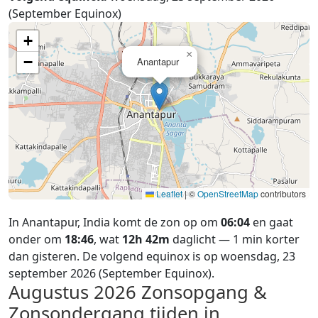
(September Equinox)
+
×
−
Anantapur
Leaflet
|
©
OpenStreetMap
contributors
In Anantapur, India komt de zon op om
06:04
en gaat
onder om
18:46
, wat
12h 42m
daglicht — 1 min korter
dan gisteren. De volgend equinox is op woensdag, 23
september 2026 (September Equinox).
Augustus 2026
Zonsopgang &
Zonsondergang tijden in