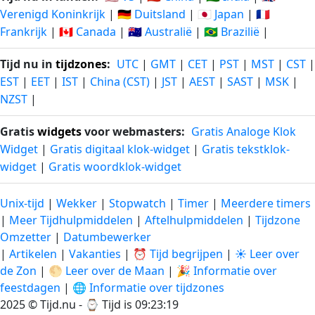
Verenigd Koninkrijk
|
🇩🇪 Duitsland
|
🇯🇵 Japan
|
🇫🇷
Frankrijk
|
🇨🇦 Canada
|
🇦🇺 Australië
|
🇧🇷 Brazilië
|
Tijd nu in
tijdzones
:
UTC
|
GMT
|
CET
|
PST
|
MST
|
CST
|
EST
|
EET
|
IST
|
China (CST)
|
JST
|
AEST
|
SAST
|
MSK
|
NZST
|
Gratis
widgets
voor webmasters:
Gratis Analoge Klok
Widget
|
Gratis digitaal klok-widget
|
Gratis tekstklok-
widget
|
Gratis woordklok-widget
Unix-tijd
|
Wekker
|
Stopwatch
|
Timer
|
Meerdere timers
|
Meer Tijdhulpmiddelen
|
Aftelhulpmiddelen
|
Tijdzone
Omzetter
|
Datumbewerker
|
Artikelen
|
Vakanties
|
⏰ Tijd begrijpen
|
☀️ Leer over
de Zon
|
🌕 Leer over de Maan
|
🎉 Informatie over
feestdagen
|
🌐 Informatie over tijdzones
2025 © Tijd.nu - ⌚
Tijd is 09:23:20