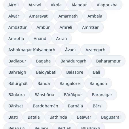
Airoli
Aizawl
Akola
Alandur
Alappuzha
Alwar
Amaravati
Amarnāth
Ambāla
Ambattūr
Ambur
Amreli
Amritsar
Amroha
Anand
Arrah
Ashoknagar Kalyangarh
Āvadi
Azamgarh
Badlapur
Bagaha
Bahādurgarh
Baharampur
Bahraigh
Baidyabāti
Balasore
Bāli
Bālurghāt
Bānda
Bangalore
Bangaon
Bānkura
Bānsbāria
Bārākpur
Baranagar
Bārāsat
Barddhamān
Barnāla
Bārsi
Bastī
Batāla
Bathinda
Beāwar
Begusarai
Belagavi
Bellary
Bettiah
Bhadrakh