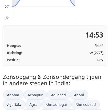
14:53
Hoogte:
54.4°
Richting:
W (277°)
Positie:
Day
Zonsopgang & Zonsondergang tijden
in andere steden in India:
Abohar
Achalpur
Ādilābād
Ādoni
Agartala
Agra
Ahmadnagar
Ahmedabad