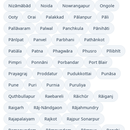
Nizāmābād
Noida
Nowrangapur
Ongole
Ooty
Orai
Palakkad
Pālanpur
Pāli
Pallāvaram
Palwal
Panchkula
Pānihāti
Pānīpat
Panvel
Parbhani
Pathānkot
Patiāla
Patna
Phagwāra
Phusro
Pīlibhīt
Pimpri
Ponnāni
Porbandar
Port Blair
Prayagraj
Proddatur
Pudukkottai
Punāsa
Pune
Puri
Purnia
Puruliya
Quthbullapur
Raebareli
Rāichūr
Rāiganj
Raigarh
Rāj-Nāndgaon
Rājahmundry
Rajapalaiyam
Rajkot
Rajpur Sonarpur