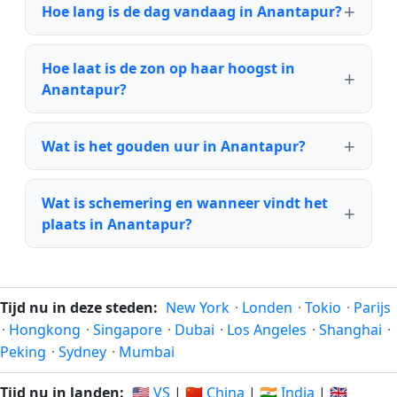
Hoe lang is de dag vandaag in Anantapur?
Hoe laat is de zon op haar hoogst in
Anantapur?
Wat is het gouden uur in Anantapur?
Wat is schemering en wanneer vindt het
plaats in Anantapur?
Tijd nu in deze steden:
New York
·
Londen
·
Tokio
·
Parijs
·
Hongkong
·
Singapore
·
Dubai
·
Los Angeles
·
Shanghai
·
Peking
·
Sydney
·
Mumbai
Tijd nu in landen:
🇺🇸 VS
|
🇨🇳 China
|
🇮🇳 India
|
🇬🇧