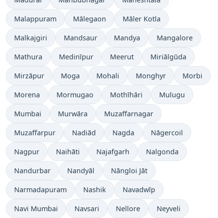
Malappuram
Mālegaon
Māler Kotla
Malkajgiri
Mandsaur
Mandya
Mangalore
Mathura
Medinīpur
Meerut
Miriālgūda
Mirzāpur
Moga
Mohali
Monghyr
Morbi
Morena
Mormugao
Mothīhāri
Mulugu
Mumbai
Murwāra
Muzaffarnagar
Muzaffarpur
Nadiād
Nagda
Nāgercoil
Nagpur
Naihāti
Najafgarh
Nalgonda
Nandurbar
Nandyāl
Nāngloi Jāt
Narmadapuram
Nashik
Navadwīp
Navi Mumbai
Navsari
Nellore
Neyveli