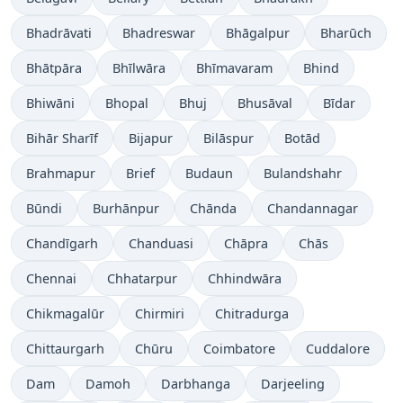
Bhadrāvati
Bhadreswar
Bhāgalpur
Bharūch
Bhātpāra
Bhīlwāra
Bhīmavaram
Bhind
Bhiwāni
Bhopal
Bhuj
Bhusāval
Bīdar
Bihār Sharīf
Bijapur
Bilāspur
Botād
Brahmapur
Brief
Budaun
Bulandshahr
Būndi
Burhānpur
Chānda
Chandannagar
Chandīgarh
Chanduasi
Chāpra
Chās
Chennai
Chhatarpur
Chhindwāra
Chikmagalūr
Chirmiri
Chitradurga
Chittaurgarh
Chūru
Coimbatore
Cuddalore
Dam
Damoh
Darbhanga
Darjeeling