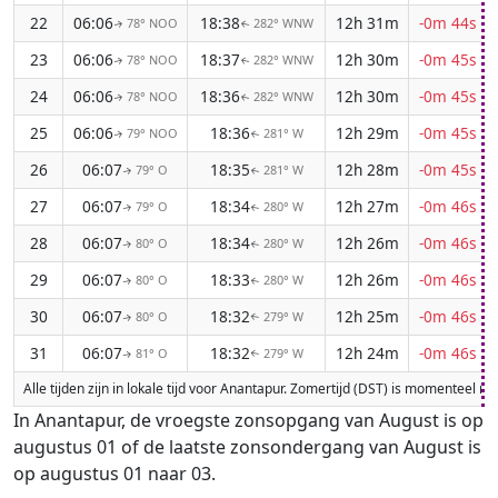
22
06:06
18:38
12h 31m
-0m 44s
78° NOO
282° WNW
↑
↑
23
06:06
18:37
12h 30m
-0m 45s
78° NOO
282° WNW
↑
↑
24
06:06
18:36
12h 30m
-0m 45s
78° NOO
282° WNW
↑
↑
25
06:06
18:36
12h 29m
-0m 45s
79° NOO
281° W
↑
↑
26
06:07
18:35
12h 28m
-0m 45s
79° O
281° W
↑
↑
27
06:07
18:34
12h 27m
-0m 46s
79° O
280° W
↑
↑
28
06:07
18:34
12h 26m
-0m 46s
80° O
280° W
↑
↑
29
06:07
18:33
12h 26m
-0m 46s
80° O
280° W
↑
↑
30
06:07
18:32
12h 25m
-0m 46s
80° O
279° W
↑
↑
31
06:07
18:32
12h 24m
-0m 46s
81° O
279° W
↑
↑
Alle tijden zijn in lokale tijd voor Anantapur. Zomertijd (DST) is momenteel 
In Anantapur, de vroegste zonsopgang van August is op
augustus 01 of de laatste zonsondergang van August is
op augustus 01 naar 03.