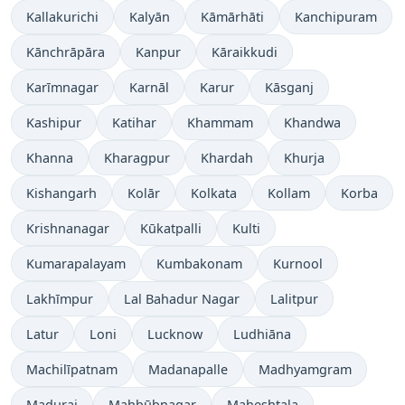
Kallakurichi
Kalyān
Kāmārhāti
Kanchipuram
Kānchrāpāra
Kanpur
Kāraikkudi
Karīmnagar
Karnāl
Karur
Kāsganj
Kashipur
Katihar
Khammam
Khandwa
Khanna
Kharagpur
Khardah
Khurja
Kishangarh
Kolār
Kolkata
Kollam
Korba
Krishnanagar
Kūkatpalli
Kulti
Kumarapalayam
Kumbakonam
Kurnool
Lakhīmpur
Lal Bahadur Nagar
Lalitpur
Latur
Loni
Lucknow
Ludhiāna
Machilīpatnam
Madanapalle
Madhyamgram
Madurai
Mahbūbnagar
Maheshtala