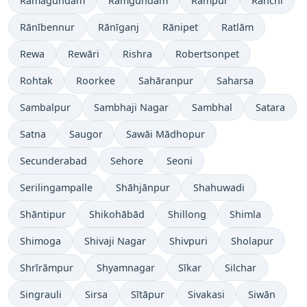
Ramagundam
Rāmgundam
Rāmpur
Ranchi
Rānībennur
Rānīganj
Rānipet
Ratlām
Rewa
Rewāri
Rishra
Robertsonpet
Rohtak
Roorkee
Sahāranpur
Saharsa
Sambalpur
Sambhaji Nagar
Sambhal
Satara
Satna
Saugor
Sawāi Mādhopur
Secunderabad
Sehore
Seoni
Serilingampalle
Shāhjānpur
Shahuwadi
Shāntipur
Shikohābād
Shillong
Shimla
Shimoga
Shivaji Nagar
Shivpuri
Sholapur
Shrīrāmpur
Shyamnagar
Sīkar
Silchar
Singrauli
Sirsa
Sītāpur
Sivakasi
Siwān