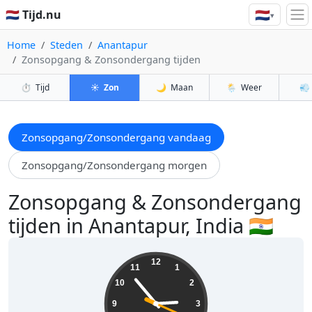
🇳🇱
🇳🇱 Tijd.nu
▾
Home
Steden
Anantapur
Zonsopgang & Zonsondergang tijden
⏱️
Tijd
☀️
Zon
🌙
Maan
🌦️
Weer
💨
Zonsopgang/Zonsondergang vandaag
Zonsopgang/Zonsondergang morgen
Zonsopgang & Zonsondergang
tijden in Anantapur, India 🇮🇳
14:53:21
12
11
1
10
2
9
3