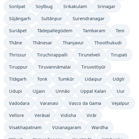
Sonīpat
Soyībug
Srikakulam
Srinagar
Sūjāngarh
Sultānpur
Surendranagar
Suriāpet
Tādepallegūdem
Tambaram
Teni
Thāne
Thānesar
Thanjavur
Thoothukudi
Thrissur
Tiruchirappalli
Tirunelveli
Tirupati
Tiruppur
Tiruvannāmalai
Tiruvottiyūr
Titāgarh
Tonk
Tumkūr
Udaipur
Udgīr
Udupi
Ujjain
Unnāo
Uppal Kalan
Uur
Vadodara
Varanasi
Vasco da Gama
Vejalpur
Vellore
Verāval
Vidisha
Virār
Visakhapatnam
Vizianagaram
Wardha