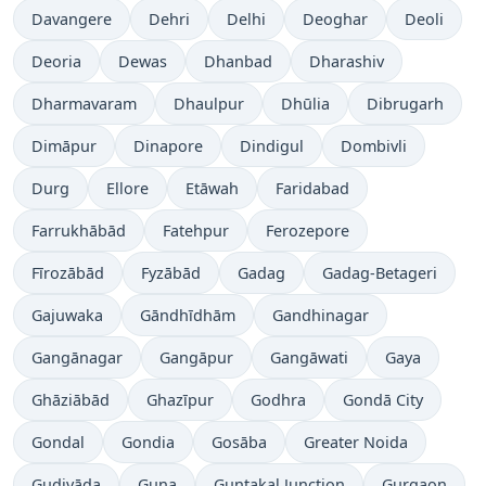
Davangere
Dehri
Delhi
Deoghar
Deoli
Deoria
Dewas
Dhanbad
Dharashiv
Dharmavaram
Dhaulpur
Dhūlia
Dibrugarh
Dimāpur
Dinapore
Dindigul
Dombivli
Durg
Ellore
Etāwah
Faridabad
Farrukhābād
Fatehpur
Ferozepore
Fīrozābād
Fyzābād
Gadag
Gadag-Betageri
Gajuwaka
Gāndhīdhām
Gandhinagar
Gangānagar
Gangāpur
Gangāwati
Gaya
Ghāziābād
Ghazīpur
Godhra
Gondā City
Gondal
Gondia
Gosāba
Greater Noida
Gudivāda
Guna
Guntakal Junction
Gurgaon