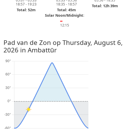
05:07 - 05:33
05:33 - 05:56
05:56 - 18:35
18:57 - 19:23
18:35 - 18:57
Total: 12h 39m
Total: 52m
Total: 45m
Solar Noon/Midnight:
━
12:15
Pad van de Zon op
Thursday, August 6,
2026
in Ambattūr