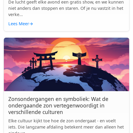
De lucht geeft elke avond een gratis show, en we kunnen
niet anders dan stoppen en staren. Of je nu vastzit in het
verke...
Lees Meer
→
Zonsondergangen en symboliek: Wat de
ondergaande zon vertegenwoordigt in
verschillende culturen
Elke cultuur kijkt toe hoe de zon ondergaat - en voelt
iets. Die langzame afdaling betekent meer dan alleen het