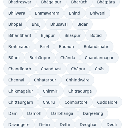
Bhadreswar
Bhāgalpur
Bharūch
Bhātpāra
Bhīlwāra
Bhīmavaram
Bhind
Bhiwāni
Bhopal
Bhuj
Bhusāval
Bīdar
Bihār Sharīf
Bijapur
Bilāspur
Botād
Brahmapur
Brief
Budaun
Bulandshahr
Būndi
Burhānpur
Chānda
Chandannagar
Chandīgarh
Chanduasi
Chāpra
Chās
Chennai
Chhatarpur
Chhindwāra
Chikmagalūr
Chirmiri
Chitradurga
Chittaurgarh
Chūru
Coimbatore
Cuddalore
Dam
Damoh
Darbhanga
Darjeeling
Davangere
Dehri
Delhi
Deoghar
Deoli