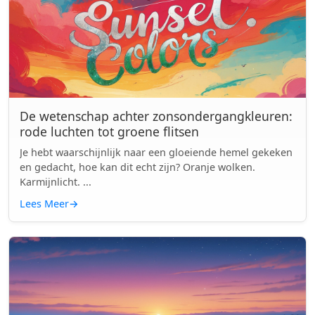
De wetenschap achter zonsondergangkleuren:
rode luchten tot groene flitsen
Je hebt waarschijnlijk naar een gloeiende hemel gekeken
en gedacht, hoe kan dit echt zijn? Oranje wolken.
Karmijnlicht. ...
Lees Meer
→