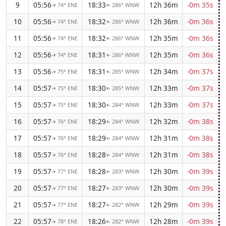
9
05:56
18:33
12h 36m
-0m 35s
74° ENE
286° WNW
↑
↑
10
05:56
18:32
12h 36m
-0m 36s
74° ENE
286° WNW
↑
↑
11
05:56
18:32
12h 35m
-0m 36s
74° ENE
286° WNW
↑
↑
12
05:56
18:31
12h 35m
-0m 36s
74° ENE
286° WNW
↑
↑
13
05:56
18:31
12h 34m
-0m 37s
75° ENE
285° WNW
↑
↑
14
05:57
18:30
12h 33m
-0m 37s
75° ENE
285° WNW
↑
↑
15
05:57
18:30
12h 33m
-0m 37s
75° ENE
284° WNW
↑
↑
16
05:57
18:29
12h 32m
-0m 38s
76° ENE
284° WNW
↑
↑
17
05:57
18:29
12h 31m
-0m 38s
76° ENE
284° WNW
↑
↑
18
05:57
18:28
12h 31m
-0m 38s
76° ENE
284° WNW
↑
↑
19
05:57
18:28
12h 30m
-0m 39s
77° ENE
283° WNW
↑
↑
20
05:57
18:27
12h 30m
-0m 39s
77° ENE
283° WNW
↑
↑
21
05:57
18:27
12h 29m
-0m 39s
77° ENE
282° WNW
↑
↑
22
05:57
18:26
12h 28m
-0m 39s
78° ENE
282° WNW
↑
↑