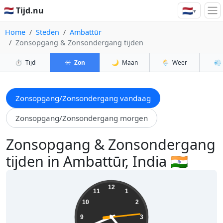
🇳🇱
🇳🇱 Tijd.nu
▾
Home
Steden
Ambattūr
Zonsopgang & Zonsondergang tijden
⏱️
Tijd
☀️
Zon
🌙
Maan
🌦️
Weer
💨
Zonsopgang/Zonsondergang vandaag
Zonsopgang/Zonsondergang morgen
Zonsopgang & Zonsondergang
tijden in Ambattūr, India 🇮🇳
04:41:16
12
11
1
10
2
9
3