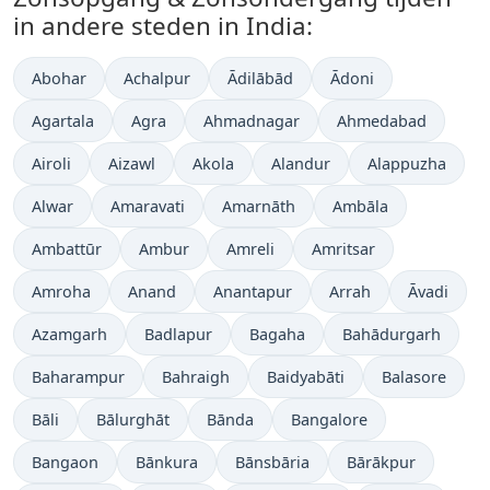
in andere steden in India:
Abohar
Achalpur
Ādilābād
Ādoni
Agartala
Agra
Ahmadnagar
Ahmedabad
Airoli
Aizawl
Akola
Alandur
Alappuzha
Alwar
Amaravati
Amarnāth
Ambāla
Ambattūr
Ambur
Amreli
Amritsar
Amroha
Anand
Anantapur
Arrah
Āvadi
Azamgarh
Badlapur
Bagaha
Bahādurgarh
Baharampur
Bahraigh
Baidyabāti
Balasore
Bāli
Bālurghāt
Bānda
Bangalore
Bangaon
Bānkura
Bānsbāria
Bārākpur