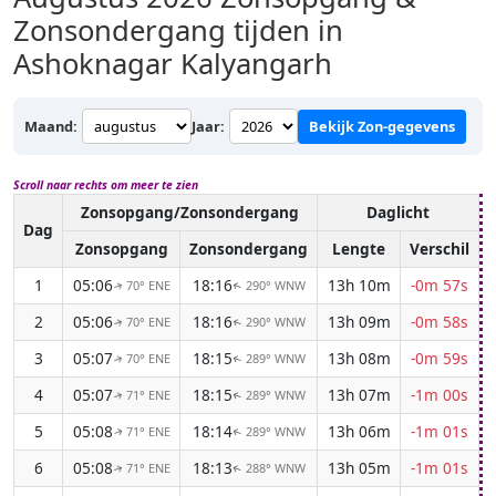
Zonsondergang tijden in
Ashoknagar Kalyangarh
Maand:
Jaar:
Bekijk Zon-gegevens
Scroll naar rechts om meer te zien
Zonsopgang/Zonsondergang
Daglicht
Dag
Zonsopgang
Zonsondergang
Lengte
Verschil
1
05:06
18:16
13h 10m
-0m 57s
70° ENE
290° WNW
↑
↑
2
05:06
18:16
13h 09m
-0m 58s
70° ENE
290° WNW
↑
↑
3
05:07
18:15
13h 08m
-0m 59s
70° ENE
289° WNW
↑
↑
4
05:07
18:15
13h 07m
-1m 00s
71° ENE
289° WNW
↑
↑
5
05:08
18:14
13h 06m
-1m 01s
71° ENE
289° WNW
↑
↑
6
05:08
18:13
13h 05m
-1m 01s
71° ENE
288° WNW
↑
↑