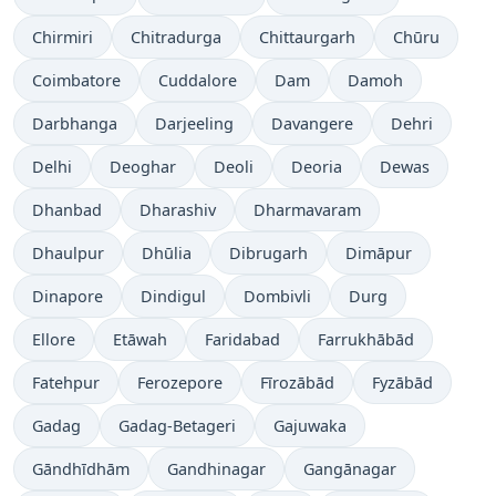
Chirmiri
Chitradurga
Chittaurgarh
Chūru
Coimbatore
Cuddalore
Dam
Damoh
Darbhanga
Darjeeling
Davangere
Dehri
Delhi
Deoghar
Deoli
Deoria
Dewas
Dhanbad
Dharashiv
Dharmavaram
Dhaulpur
Dhūlia
Dibrugarh
Dimāpur
Dinapore
Dindigul
Dombivli
Durg
Ellore
Etāwah
Faridabad
Farrukhābād
Fatehpur
Ferozepore
Fīrozābād
Fyzābād
Gadag
Gadag-Betageri
Gajuwaka
Gāndhīdhām
Gandhinagar
Gangānagar