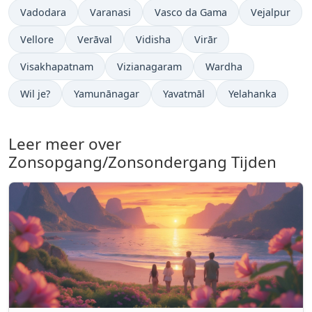
Vadodara
Varanasi
Vasco da Gama
Vejalpur
Vellore
Verāval
Vidisha
Virār
Visakhapatnam
Vizianagaram
Wardha
Wil je?
Yamunānagar
Yavatmāl
Yelahanka
Leer meer over
Zonsopgang/Zonsondergang Tijden