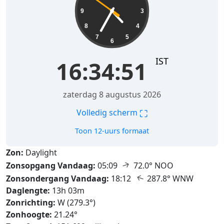
9
3
8
4
7
5
6
IST
16:34:53
zaterdag 8 augustus 2026
⛶
Volledig scherm
Toon 12-uurs formaat
Zon:
Daylight
↑
Zonsopgang Vandaag:
05:09
72.0° NOO
↑
Zonsondergang Vandaag:
18:12
287.8° WNW
Daglengte:
13h 03m
Zonrichting:
W (279.3°)
Zonhoogte:
21.24°