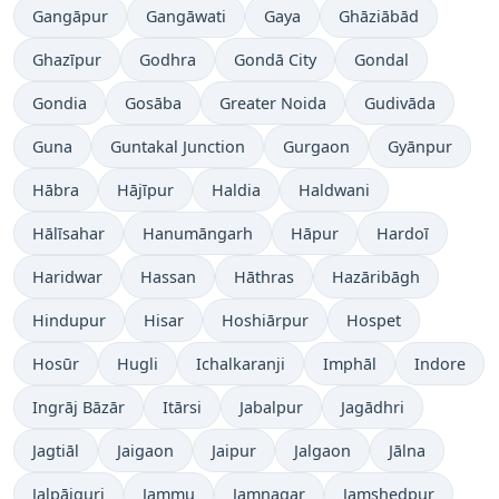
Gangāpur
Gangāwati
Gaya
Ghāziābād
Ghazīpur
Godhra
Gondā City
Gondal
Gondia
Gosāba
Greater Noida
Gudivāda
Guna
Guntakal Junction
Gurgaon
Gyānpur
Hābra
Hājīpur
Haldia
Haldwani
Hālīsahar
Hanumāngarh
Hāpur
Hardoī
Haridwar
Hassan
Hāthras
Hazāribāgh
Hindupur
Hisar
Hoshiārpur
Hospet
Hosūr
Hugli
Ichalkaranji
Imphāl
Indore
Ingrāj Bāzār
Itārsi
Jabalpur
Jagādhri
Jagtiāl
Jaigaon
Jaipur
Jalgaon
Jālna
Jalpāiguri
Jammu
Jamnagar
Jamshedpur