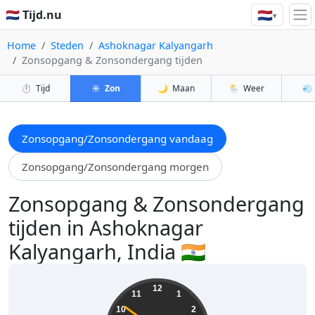
🇳🇱
🇳🇱 Tijd.nu
▾
Home
Steden
Ashoknagar Kalyangarh
Zonsopgang & Zonsondergang tijden
⏱️
Tijd
☀️
Zon
🌙
Maan
🌦️
Weer
💨
Zonsopgang/Zonsondergang vandaag
Zonsopgang/Zonsondergang morgen
Zonsopgang & Zonsondergang
tijden in Ashoknagar
Kalyangarh, India 🇮🇳
16:34:53
12
11
1
10
2