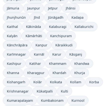
Jāmuria
Jaunpur
Jetpur
Jhānsi
Jhunjhunūn
Jīnd
Jūnāgadh
Kadapa
Kaithal
Kākināda
Kalaburagi
Kallakurichi
Kalyān
Kāmārhāti
Kanchipuram
Kānchrāpāra
Kanpur
Kāraikkudi
Karīmnagar
Karnāl
Karur
Kāsganj
Kashipur
Katihar
Khammam
Khandwa
Khanna
Kharagpur
Khardah
Khurja
Kishangarh
Kolār
Kolkata
Kollam
Korba
Krishnanagar
Kūkatpalli
Kulti
Kumarapalayam
Kumbakonam
Kurnool