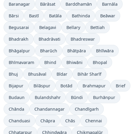
Baranagar
Bārāsat
Barddhamān
Barnāla
Bārsi
Bastī
Batāla
Bathinda
Beāwar
Begusarai
Belagavi
Bellary
Bettiah
Bhadrakh
Bhadrāvati
Bhadreswar
Bhāgalpur
Bharūch
Bhātpāra
Bhīlwāra
Bhīmavaram
Bhind
Bhiwāni
Bhopal
Bhuj
Bhusāval
Bīdar
Bihār Sharīf
Bijapur
Bilāspur
Botād
Brahmapur
Brief
Budaun
Bulandshahr
Būndi
Burhānpur
Chānda
Chandannagar
Chandīgarh
Chanduasi
Chāpra
Chās
Chennai
Chhatarpur
Chhindwāra
Chikmagalūr