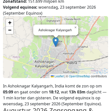
Zonafstand:
151.699 miljoen km
Volgend equinox:
woensdag, 23 september 2026
(September Equinox)
+
×
−
Ashoknagar Kalyangarh
Leaflet
|
©
OpenStreetMap
contributors
In Ashoknagar Kalyangarh, India komt de zon op om
05:09
en gaat onder om
18:12
, wat
13h 03m
daglicht —
1 min korter dan gisteren. De volgend equinox is op
woensdag, 23 september 2026 (September Equinox).
Augustus 2026
Zonsopgang &