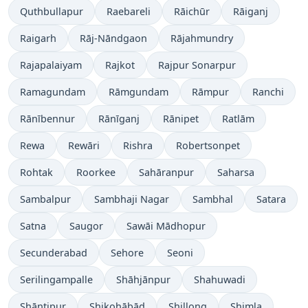
Quthbullapur
Raebareli
Rāichūr
Rāiganj
Raigarh
Rāj-Nāndgaon
Rājahmundry
Rajapalaiyam
Rajkot
Rajpur Sonarpur
Ramagundam
Rāmgundam
Rāmpur
Ranchi
Rānībennur
Rānīganj
Rānipet
Ratlām
Rewa
Rewāri
Rishra
Robertsonpet
Rohtak
Roorkee
Sahāranpur
Saharsa
Sambalpur
Sambhaji Nagar
Sambhal
Satara
Satna
Saugor
Sawāi Mādhopur
Secunderabad
Sehore
Seoni
Serilingampalle
Shāhjānpur
Shahuwadi
Shāntipur
Shikohābād
Shillong
Shimla