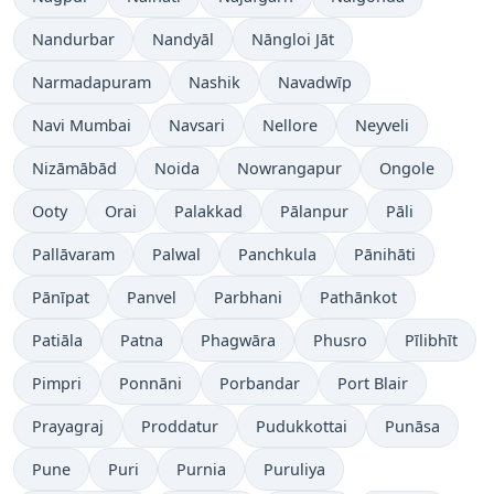
Nandurbar
Nandyāl
Nāngloi Jāt
Narmadapuram
Nashik
Navadwīp
Navi Mumbai
Navsari
Nellore
Neyveli
Nizāmābād
Noida
Nowrangapur
Ongole
Ooty
Orai
Palakkad
Pālanpur
Pāli
Pallāvaram
Palwal
Panchkula
Pānihāti
Pānīpat
Panvel
Parbhani
Pathānkot
Patiāla
Patna
Phagwāra
Phusro
Pīlibhīt
Pimpri
Ponnāni
Porbandar
Port Blair
Prayagraj
Proddatur
Pudukkottai
Punāsa
Pune
Puri
Purnia
Puruliya