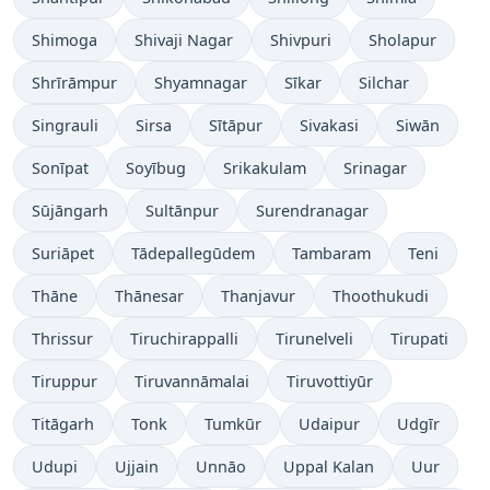
Shimoga
Shivaji Nagar
Shivpuri
Sholapur
Shrīrāmpur
Shyamnagar
Sīkar
Silchar
Singrauli
Sirsa
Sītāpur
Sivakasi
Siwān
Sonīpat
Soyībug
Srikakulam
Srinagar
Sūjāngarh
Sultānpur
Surendranagar
Suriāpet
Tādepallegūdem
Tambaram
Teni
Thāne
Thānesar
Thanjavur
Thoothukudi
Thrissur
Tiruchirappalli
Tirunelveli
Tirupati
Tiruppur
Tiruvannāmalai
Tiruvottiyūr
Titāgarh
Tonk
Tumkūr
Udaipur
Udgīr
Udupi
Ujjain
Unnāo
Uppal Kalan
Uur