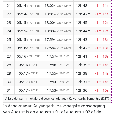
21
05:14
18:02
12h 48m
-1m 11s
76° ENE
283° WNW
↑
↑
22
05:14
18:01
12h 47m
-1m 11s
77° ENE
283° WNW
↑
↑
23
05:15
18:00
12h 45m
-1m 12s
77° ENE
283° WNW
↑
↑
24
05:15
18:00
12h 44m
-1m 12s
78° ENE
282° WNW
↑
↑
25
05:15
17:59
12h 43m
-1m 13s
78° ENE
282° WNW
↑
↑
26
05:16
17:58
12h 42m
-1m 13s
78° ENE
282° WNW
↑
↑
27
05:16
17:57
12h 41m
-1m 13s
79° ENE
281° W
↑
↑
28
05:16
17:56
12h 39m
-1m 14s
79° E
281° W
↑
↑
29
05:17
17:55
12h 38m
-1m 14s
79° E
280° W
↑
↑
30
05:17
17:54
12h 37m
-1m 14s
80° E
280° W
↑
↑
31
05:17
17:53
12h 36m
-1m 15s
80° E
280° W
↑
↑
Alle tijden zijn in lokale tijd voor Ashoknagar Kalyangarh. Zomertijd (DST) 
In Ashoknagar Kalyangarh, de vroegste zonsopgang
van August is op augustus 01 of augustus 02 of de