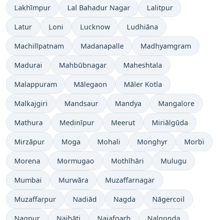
Lakhīmpur
Lal Bahadur Nagar
Lalitpur
Latur
Loni
Lucknow
Ludhiāna
Machilīpatnam
Madanapalle
Madhyamgram
Madurai
Mahbūbnagar
Maheshtala
Malappuram
Mālegaon
Māler Kotla
Malkajgiri
Mandsaur
Mandya
Mangalore
Mathura
Medinīpur
Meerut
Miriālgūda
Mirzāpur
Moga
Mohali
Monghyr
Morbi
Morena
Mormugao
Mothīhāri
Mulugu
Mumbai
Murwāra
Muzaffarnagar
Muzaffarpur
Nadiād
Nagda
Nāgercoil
Nagpur
Naihāti
Najafgarh
Nalgonda